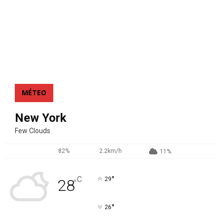
MÉTEO
New York
Few Clouds
82%
2.2km/h
11%
°
C
29
28
°
°
26