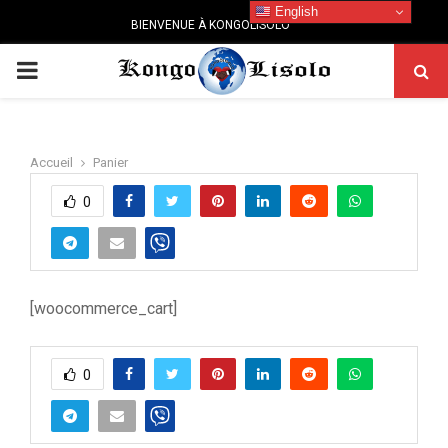
English
BIENVENUE À KONGOLISOLO
PRIMARY
MENU
Accueil
Panier
0
[woocommerce_cart]
0