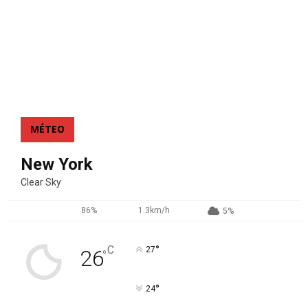
MÉTEO
New York
Clear Sky
86%
1.3km/h
5%
°
C
27
26
°
°
24