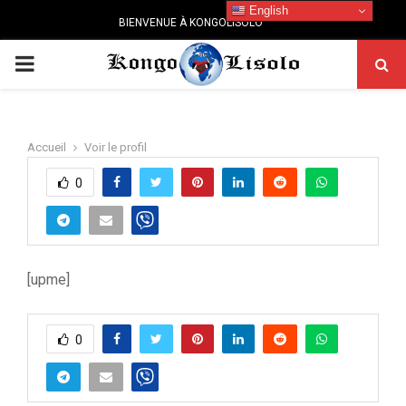
English
BIENVENUE À KONGOLISOLO
PRIMARY
MENU
Accueil
Voir le profil
0
[upme]
0