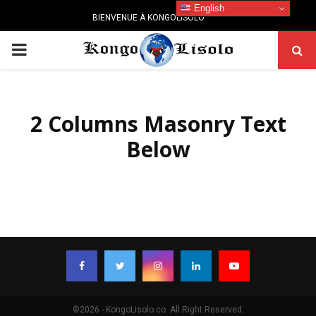
English
BIENVENUE À KONGOLISOLO
PRIMARY
MENU
2 Columns Masonry Text
Below
©2026 - KongoLisolo.co. All Right Reserved.