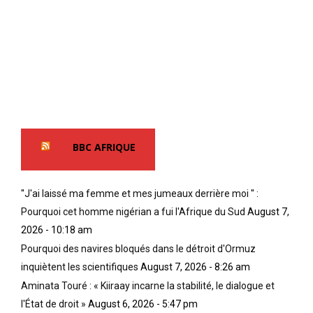
u
o
l
n
n
e
c
t
d
ô
é
é
t
t
c
é
é
l
,
e
a
M
x
r
a
p
é
l
u
BBC AFRIQUE
)
c
l
;
o
s
«
l
é
''J'ai laissé ma femme et mes jumeaux derrière moi '' :
m
s
E
Pourquoi cet homme nigérian a fui l'Afrique du Sud
August 7,
X
d
n
2026 - 10:18 am
e
’
A
t
A
Pourquoi des navires bloqués dans le détroit d'Ormuz
f
K
c
r
inquiètent les scientifiques
August 7, 2026 - 8:26 am
e
c
i
Aminata Touré : « Kiiraay incarne la stabilité, le dialogue et
n
r
q
l'État de droit »
August 6, 2026 - 5:47 pm
n
a
u