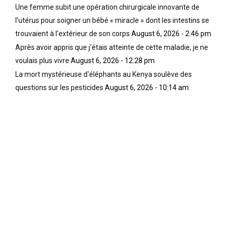
e
a
e
Une femme subit une opération chirurgicale innovante de
t
p
,
l'utérus pour soigner un bébé « miracle » dont les intestins se
h
r
l
trouvaient à l'extérieur de son corps
August 6, 2026 - 2:46 pm
K
è
e
Après avoir appris que j'étais atteinte de cette maladie, je ne
a
s
s
u
l
m
voulais plus vivre
August 6, 2026 - 12:28 pm
n
a
i
La mort mystérieuse d'éléphants au Kenya soulève des
d
c
n
questions sur les pesticides
August 6, 2026 - 10:14 am
a
h
e
,
u
s
a
t
a
n
e
n
c
d
t
i
e
i
e
N
p
n
k
e
p
r
r
r
u
s
é
m
o
s
a
n
i
h
n