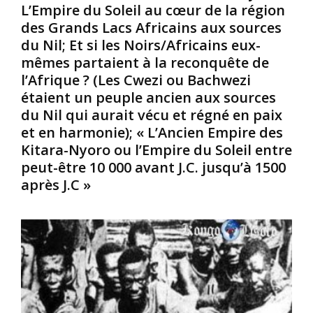
a
d
u
L’Empire du Soleil au cœur de la région
t
e
r
des Grands Lacs Africains aux sources
e
D
l
du Nil; Et si les Noirs/Africains eux-
u
a
e
mêmes partaient à la reconquête de
r
r
d
l’Afrique ? (Les Cwezi ou Bachwezi
p
e
é
o
s
m
étaient un peuple ancien aux sources
u
S
i
du Nil qui aurait vécu et régné en paix
r
a
n
et en harmonie); « L’Ancien Empire des
l
l
a
Kitara-Nyoro ou l’Empire du Soleil entre
e
a
g
peut-être 10 000 avant J.C. jusqu’à 1500
s
a
e
h
m
.
après J.C »
o
,
E
m
o
l
m
n
l
e
t
e
s
p
a
e
r
t
t
o
r
l
p
a
e
o
v