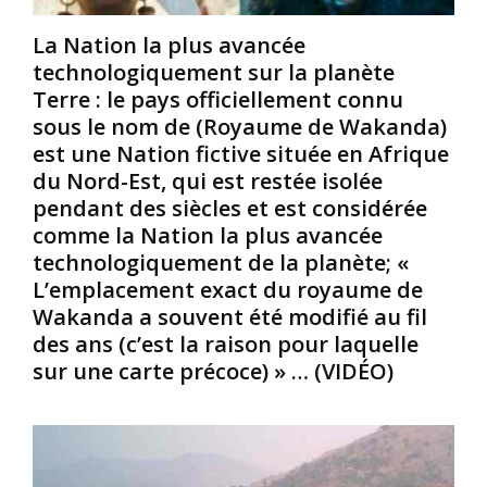
o
u
i
n
p
b
La Nation la plus avancée
d
r
l
technologiquement sur la planète
e
e
e
Terre : le pays officiellement connu
:
m
r
L
i
sous le nom de (Royaume de Wakanda)
l
e
e
e
est une Nation fictive située en Afrique
p
r
s
du Nord-Est, qui est restée isolée
a
p
m
pendant des siècles et est considérée
n
r
i
comme la Nation la plus avancée
a
é
n
f
s
technologiquement de la planète; «
e
r
i
s
L’emplacement exact du royaume de
i
d
a
Wakanda a souvent été modifié au fil
c
e
n
des ans (c’est la raison pour laquelle
a
n
t
sur une carte précoce) » … (VIDÉO)
n
t
i
i
T
p
s
a
e
m
n
r
e
z
s
,
a
o