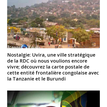
e
n
n
n
i
n
t
e
e
a
n
l
n
,
.
t
J
A
q
u
p
u
l
r
e
i
è
m
u
s
Nostalgie: Uvira, une ville stratégique
o
s
l
de la RDC où nous voulions encore
u
N
e
v
y
u
vivre; découvrez la carte postale de
e
e
r
cette entité frontalière congolaise avec
m
r
e
la Tanzanie et le Burundi
e
e
n
n
r
t
t
e
r
u
,
a
n
e
î
i
s
n