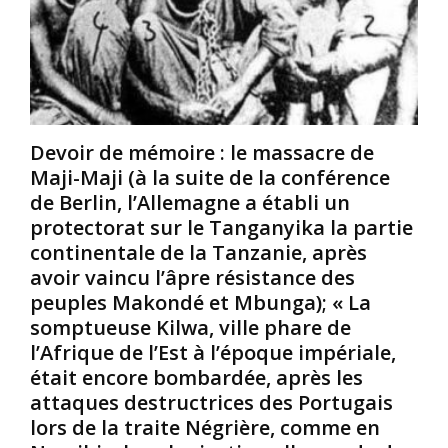
s
s
a
f
é
i
e
u
l
m
n
l
m
n
é
e
o
d
s
u
u
Devoir de mémoire : le massacre de
N
v
r
Maji-Maji (à la suite de la conférence
o
e
p
de Berlin, l’Allemagne a établi un
i
a
o
protectorat sur le Tanganyika la partie
r
u
u
continentale de la Tanzanie, après
s
m
r
/
o
avoir vaincu l’âpre résistance des
d
A
d
r
peuples Makondé et Mbunga); « La
f
è
e
somptueuse Kilwa, ville phare de
r
l
s
l’Afrique de l’Est à l’époque impériale,
i
e
s
était encore bombardée, après les
c
d
e
attaques destructrices des Portugais
a
e
r
i
d
c
lors de la traite Négrière, comme en
n
é
e