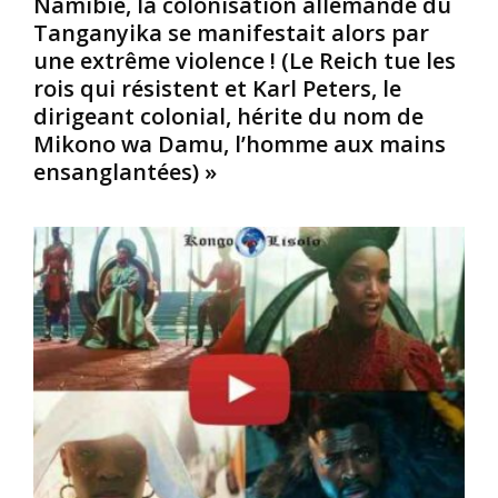
Namibie, la colonisation allemande du
s
v
s
Tanganyika se manifestait alors par
d
e
r
une extrême violence ! (Le Reich tue les
i
l
o
rois qui résistent et Karl Peters, le
s
o
n
p
p
g
dirigeant colonial, hérite du nom de
e
p
e
Mikono wa Damu, l’homme aux mains
r
e
u
ensanglantées) »
s
m
r
é
e
s
s
n
à
à
t
d
t
.
é
r
L
t
a
e
e
v
r
c
e
é
t
r
g
e
s
i
r
l
m
e
e
e
t
m
d
c