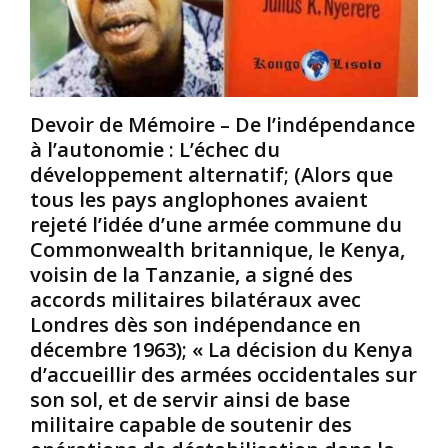
L
L
e
e
e
p
s
:
a
r
U
n
é
n
Devoir de Mémoire – De l’indépendance
a
v
e
à l’autonomie : L’échec du
f
o
j
r
l
e
développement alternatif; (Alors que
i
u
u
tous les pays anglophones avaient
c
t
n
rejeté l’idée d’une armée commune du
a
i
e
Commonwealth britannique, le Kenya,
n
o
f
voisin de la Tanzanie, a signé des
i
n
i
s
n
l
accords militaires bilatéraux avec
m
a
l
Londres dès son indépendance en
e
i
e
décembre 1963); « La décision du Kenya
,
r
T
d’accueillir des armées occidentales sur
u
e
a
son sol, et de servir ainsi de base
n
s
n
p
e
militaire capable de soutenir des
z
u
t
a