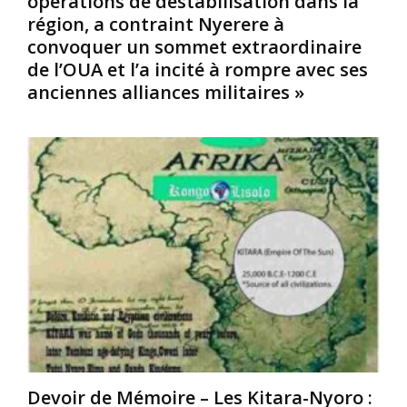
opérations de déstabilisation dans la
i
W
n
région, a contraint Nyerere à
s
a
i
convoquer un sommet extraordinaire
s
l
e
de l’OUA et l’a incité à rompre avec ses
a
t
n
n
e
anciennes alliances militaires »
n
t
r
e
m
R
d
o
o
r
u
d
e
v
n
s
e
e
s
m
y
e
e
,
d
n
à
e
t
l
s
u
’
r
n
é
a
i
c
t
f
o
s
i
l
p
c
e
Devoir de Mémoire – Les Kitara-Nyoro :
o