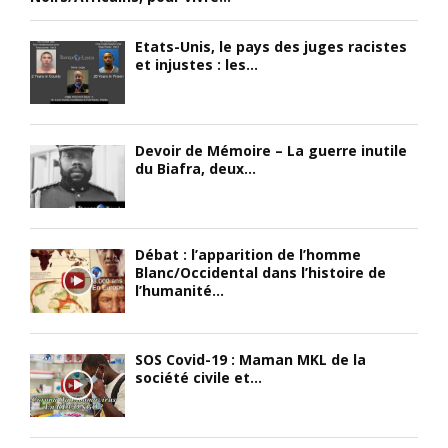
e
e
e
,
n
u
États-Unis, le pays des juges racistes
f
t
t
et injustes : les...
u
a
i
t
c
l
u
c
i
n
u
s
Devoir de Mémoire – La guerre inutile
d
e
du Biafra, deux...
é
i
i
s
r
l
e
i
l
ff
g
i
i
Débat : l’apparition de l’homme
e
t
Blanc/Occidental dans l’histoire de
c
l’humanité...
a
o
a
n
u
c
t
t
e
e
e
m
SOS Covid-19 : Maman MKL de la
société civile et...
x
s
e
c
l
n
e
e
t
p
s
p