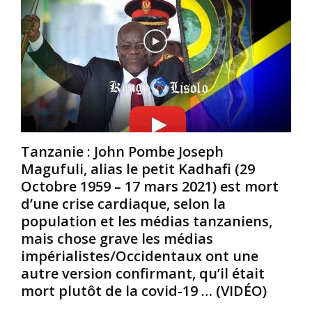
f
t
e
i
d
m
c
e
e
a
v
n
t
e
t
e
n
,
u
u
l
r
l
e
p
a
s
o
c
r
Tanzanie : John Pombe Joseph
u
i
a
Magufuli, alias le petit Kadhafi (29
r
b
t
Octobre 1959 – 17 mars 2021) est mort
l
l
s
e
e
s
d’une crise cardiaque, selon la
s
d
e
population et les médias tanzaniens,
N
e
s
mais chose grave les médias
o
s
o
impérialistes/Occidentaux ont une
i
f
n
autre version confirmant, qu’il était
r
o
t
s
r
mort plutôt de la covid-19 … (VIDÉO)
m
/
c
i