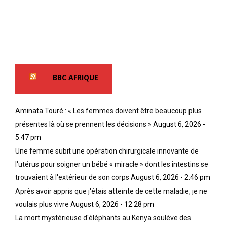
r
s
m
r
t
e
é
r
n
g
a
t
u
n
i
l
t
e
a
l
t
BBC AFRIQUE
r
’
e
i
h
n
t
o
t
Aminata Touré : « Les femmes doivent être beaucoup plus
é
r
r
présentes là où se prennent les décisions »
August 6, 2026 -
s
r
a
d
e
5:47 pm
î
e
u
n
Une femme subit une opération chirurgicale innovante de
p
r
é
l'utérus pour soigner un bébé « miracle » dont les intestins se
r
d
l
trouvaient à l'extérieur de son corps
August 6, 2026 - 2:46 pm
o
e
a
c
l
Après avoir appris que j'étais atteinte de cette maladie, je ne
m
é
’
o
voulais plus vivre
August 6, 2026 - 12:28 pm
d
e
r
La mort mystérieuse d'éléphants au Kenya soulève des
u
s
t