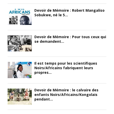
t
r
t
Devoir de Mémoire : Robert Mangaliso
s
i
b
Sobukwe, né le 5...
o
c
a
n
a
t
i
i
t
n
n
u
Devoir de Mémoire : Pour tous ceux qui
n
s
e
se demandent...
o
u
t
c
t
a
e
i
s
n
l
s
Il est temps pour les scientifiques
c
i
a
Noirs/Africains fabriquent leurs
e
s
s
propres...
)
é
s
;
s
i
«
c
n
Devoir de Mémoire : le calvaire des
o
é
enfants Noirs/Africains/Kongolais
G
m
E
pendant...
e
m
m
o
e
m
r
a
e