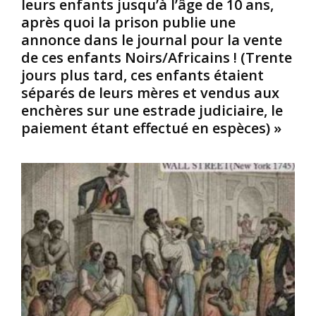
leurs enfants jusqu’à l’âge de 10 ans,
a
i
a
après quoi la prison publie une
p
s
n
annonce dans le journal pour la vente
l
a
t
u
n
de ces enfants Noirs/Africains ! (Trente
-
s
t
g
jours plus tard, ces enfants étaient
j
o
o
séparés de leurs mères et vendus aux
e
m
u
enchères sur une estrade judiciaire, le
u
n
v
paiement étant effectué en espèces) »
n
i
e
e
p
r
p
r
n
e
é
e
r
s
u
s
e
r
o
n
d
n
t
u
n
d
M
e
a
i
e
n
s
x
s
s
é
l
i