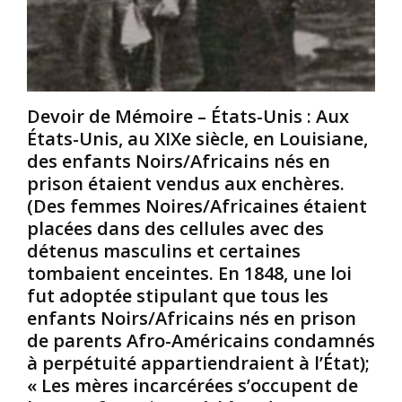
a
t
i
r
y
n
o
p
,
l
e
i
i
r
l
n
a
Devoir de Mémoire – États-Unis : Aux
a
e
c
é
États-Unis, au XIXe siècle, en Louisiane,
d
i
t
des enfants Noirs/Africains nés en
u
s
é
prison étaient vendus aux enchères.
S
t
l
(Des femmes Noires/Africaines étaient
u
e
e
placées dans des cellules avec des
d
e
3
.
t
1
détenus masculins et certaines
I
d
e
tombaient enceintes. En 1848, une loi
l
é
l
fut adoptée stipulant que tous les
é
s
i
enfants Noirs/Africains nés en prison
t
h
e
de parents Afro-Américains condamnés
a
u
u
i
m
t
à perpétuité appartiendraient à l’État);
t
a
e
« Les mères incarcérées s’occupent de
l
n
n