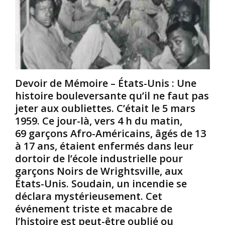
é
s
s
c
i
s
u
o
i
t
n
s
é
«
s
s
i
u
A
p
r
p
Devoir de Mémoire – États-Unis : Une
p
l
p
i
histoire bouleversante qu’il ne faut pas
a
â
d
jeter aux oubliettes. C’était le 5 mars
c
t
e
1959. Ce jour-là, vers 4 h du matin,
h
p
2
69 garçons Afro-Américains, âgés de 13
a
o
0
à 17 ans, étaient enfermés dans leur
i
u
1
s
r
2
dortoir de l’école industrielle pour
e
a
à
garçons Noirs de Wrightsville, aux
é
l
2
États-Unis. Soudain, un incendie se
l
l
0
déclara mystérieusement. Cet
e
i
2
événement triste et macabre de
c
g
0
t
a
.
l’histoire est peut-être oublié ou