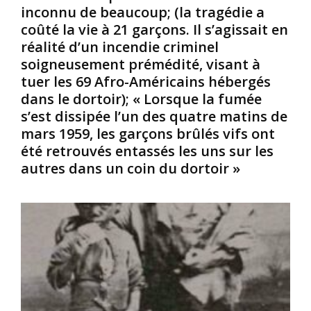
r
t
M
inconnu de beaucoup; (la tragédie a
i
o
e
coûté la vie à 21 garçons. Il s’agissait en
q
r
m
réalité d’un incendie criminel
u
s
b
soigneusement prémédité, visant à
e
r
l
»
e
tuer les 69 Afro-Américains hébergés
e
r
d
dans le dortoir); « Lorsque la fumée
1
e
u
s’est dissipée l’un des quatre matins de
6
n
P
mars 1959, les garçons brûlés vifs ont
v
a
été retrouvés entassés les uns sur les
j
o
r
u
i
autres dans un coin du dortoir »
t
i
e
i
n
à
r
u
é
1
n
p
9
s
u
4
t
b
4
é
l
e
r
i
n
é
c
C
o
a