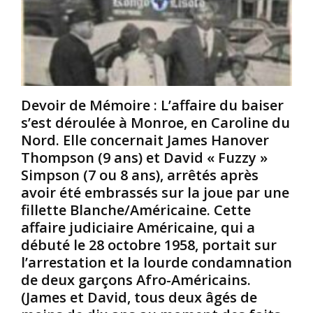
e
c
o
S
a
l
t
i
i
i
n
t
n
s
i
n
o
q
e
f
u
Devoir de Mémoire : L’affaire du baiser
y
f
e
s’est déroulée à Monroe, en Caroline du
J
e
A
r
r
Nord. Elle concernait James Hanover
m
.
t
é
Thompson (9 ans) et David « Fuzzy »
,
s
r
Simpson (7 ou 8 ans), arrêtés après
u
e
i
avoir été embrassés sur la joue par une
n
n
c
fillette Blanche/Américaine. Cette
A
p
a
f
â
affaire judiciaire Américaine, qui a
i
r
t
n
débuté le 28 octobre 1958, portait sur
o
u
q
l’arrestation et la lourde condamnation
-
r
u
de deux garçons Afro-Américains.
A
e
i
(James et David, tous deux âgés de
m
a
a
é
u
é