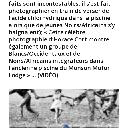
faits sont incontestables, il s’est fait
o
i
e
photographier en train de verser de
r
r
m
g
e
b
l’acide chlorhydrique dans la piscine
e
d
r
alors que de jeunes Noirs/Africains s’y
S
e
e
baignaient); « Cette célèbre
t
s
1
photographie d’Horace Cort montre
i
b
9
également un groupe de
n
é
5
n
b
4
Blancs/Occidentaux et de
e
é
,
Noirs/Africains intégrateurs dans
y
s
e
l’ancienne piscine du Monson Motor
J
N
s
Lodge » … (VIDÉO)
r
o
t
.
i
u
r
n
:
s
h
G
/
o
e
A
m
o
f
m
r
r
e
g
i
p