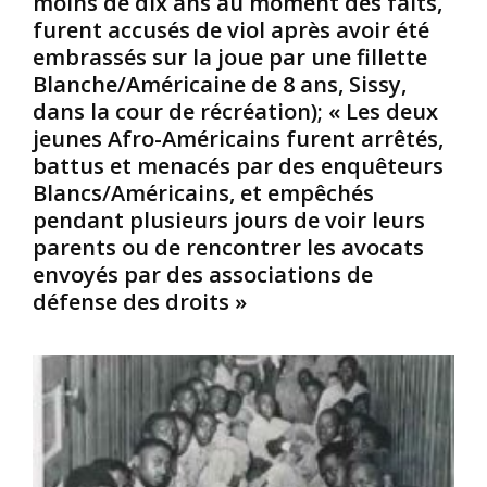
moins de dix ans au moment des faits,
r
x
t
furent accusés de viol après avoir été
i
a
é
embrassés sur la joue par une fillette
c
l
l
Blanche/Américaine de 8 ans, Sissy,
a
l
e
dans la cour de récréation); « Les deux
i
i
6
jeunes Afro-Américains furent arrêtés,
n
g
4
d
a
e
battus et menacés par des enquêteurs
e
t
g
Blancs/Américains, et empêchés
1
o
o
pendant plusieurs jours de voir leurs
4
r
u
parents ou de rencontrer les avocats
s
v
envoyés par des associations de
a
e
n
:
défense des droits »
r
s
L
n
,
’
e
a
e
u
é
x
r
t
p
d
é
r
u
e
e
M
x
s
i