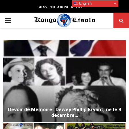
English
BIENVENUE À KONGOLISOLO
PRIMARY
MENU
Devoir de Mémoire : Dewey Phillip Bryant, né le 9
décembre...
D