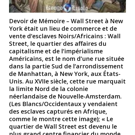
c
a
s
u
c
s
t
u
i
Devoir de Mémoire – Wall Street à New
é
l
p
e
t
York était un lieu de commerce et de
p
a
u
i
vente d’esclaves Noirs/Africains : Wall
u
r
d
Street, le quartier des affaires du
x
e
e
capitalisme et de l’impérialisme
É
p
2
Américains, est le nom d’une rue située
t
o
0
dans la partie Sud de l’arrondissement
a
p
0
t
u
8
de Manhattan, à New York, aux États-
s
l
à
Unis. Au XVIIe siècle, cette rue marquait
-
a
2
la limite Nord de la colonie
U
i
0
néerlandaise de Nouvelle-Amsterdam.
n
r
1
(Les Blancs/Occidentaux y vendaient
i
e
2
s
A
e
des esclaves capturés en Afrique,
a
m
t
comme le montre cette image); « Le
u
é
l
quartier de Wall Street est devenu le
X
r
e
plus grand centre financier du monde
X
i
4