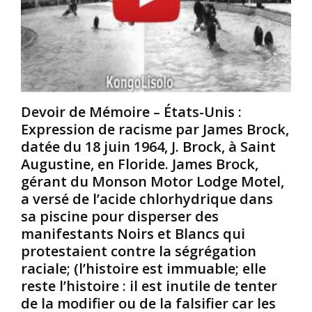
F
L
h
i
a
i
l
f
l
m
a
l
c
c
i
o
e
p
m
c
B
Devoir de Mémoire – États-Unis :
m
a
r
Expression de racisme par James Brock,
é
c
y
datée du 18 juin 1964, J. Brock, à Saint
m
h
a
o
é
Augustine, en Floride. James Brock,
n
r
e
t
gérant du Monson Motor Lodge Motel,
a
d
,
a versé de l’acide chlorhydrique dans
t
e
n
sa piscine pour disperser des
i
l
é
manifestants Noirs et Blancs qui
f
’
l
s
h
protestaient contre la ségrégation
e
u
i
9
raciale; (l’histoire est immuable; elle
r
s
d
reste l’histoire : il est inutile de tenter
G
t
é
de la modifier ou de la falsifier car les
e
o
c