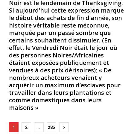
Noir est le lendemain de Thanksgiving.
a
l
É
Si aujourd’hui cette expression marque
n
a
t
le début des achats de fin d’année, son
s
v
a
p
a
t
histoire véritable reste méconnue,
l
g
d
marquée par un passé sombre que
u
e
u
certains souhaitent dissimuler. (En
s
e
M
effet, le Vendredi Noir était le jour où
t
t
i
des personnes Noires/Africaines
a
d
s
r
e
s
étaient exposées publiquement et
d
l
i
vendues à des prix dérisoires); « De
,
a
s
nombreux acheteurs venaient y
e
s
s
acquérir un maximum d’esclaves pour
n
é
i
travailler dans leurs plantations et
d
g
p
é
r
p
comme domestiques dans leurs
c
é
i
maisons »
e
g
d
m
a
e
b
t
1
Posts
1
2
…
285
r
i
9