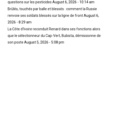
questions sur les pesticides
August 6, 2026 - 10:14 am
r
c
d
e
l
’
Brûlés, touchés par balle et blessés : comment la Russie
;
a
E
renvoie ses soldats blessés sur la ligne de front
August 6,
(
v
m
2026 - 8:29 am
D
a
m
La Côte d'Ivoire reconduit Renard dans ses fonctions alors
e
g
e
s
e
t
que le sélectionneur du Cap-Vert, Bubista, démissionne de
o
c
t
son poste
August 5, 2026 - 5:08 pm
n
o
T
p
m
i
r
m
l
o
e
l
c
u
e
è
n
n
s
e
1
à
a
9
l
t
5
a
t
5
c
e
)
h
i
;
a
n
«