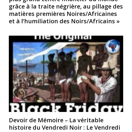
grâce à la traite négrière, au pillage des
e
c
0
a
matières premières Noires/Africaines
e
s
i
a
et à l’humiliation des Noirs/Africains »
i
n
u
è
e
d
c
à
i
l
l
t
e
’
e
.
é
u
S
p
r
o
o
g
i
q
é
x
u
n
a
e
é
n
d
r
t
e
a
e
l
l
-
’
d
d
e
e
Devoir de Mémoire – La véritable
i
s
l
histoire du Vendredi Noir : Le Vendredi
x
c
’