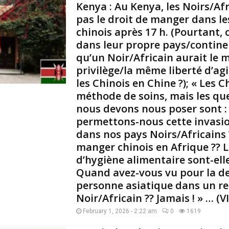
i
Kenya : Au Kenya, les Noirs/Afr
c
pas le droit de manger dans l
h
chinois après 17 h. (Pourtant, 
a
dans leur propre pays/contine
r
qu’un Noir/Africain aurait le
d
privilège/la même liberté d’agi
T
u
les Chinois en Chine ?); « Les 
r
méthode de soins, mais les qu
e
nous devons nous poser sont :
r
permettons-nous cette invasio
e
dans nos pays Noirs/Africains
a
t
manger chinois en Afrique ?? 
r
d’hygiène alimentaire sont-ell
o
Quand avez-vous vu pour la de
u
personne asiatique dans un r
v
Noir/Africain ?? Jamais ! » … (
é
l
February 1, 2026 - 2:22 am
0
1619
e
m