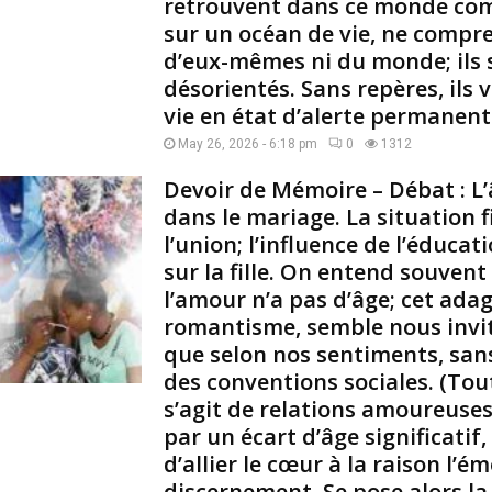
retrouvent dans ce monde co
n
sur un océan de vie, ne compr
e
g
d’eux-mêmes ni du monde; ils 
a
désorientés. Sans repères, ils 
r
vie en état d’alerte permanent
ç
May 26, 2026 - 6:18 pm
0
1312
o
n
Devoir de Mémoire – Débat : L
a
dans le mariage. La situation 
-
t
l’union; l’influence de l’éduca
-
sur la fille. On entend souvent
i
l’amour n’a pas d’âge; cet ada
l
romantisme, semble nous invit
r
que selon nos sentiments, san
é
des conventions sociales. (Tout
u
s
s’agit de relations amoureuses
s
par un écart d’âge significatif, 
i
d’allier le cœur à la raison l’é
à
discernement. Se pose alors la
d