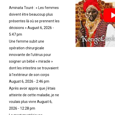
n
d
Aminata Touré : « Les femmes
e
doivent être beaucoup plus
présentes là où se prennent les
?
décisions »
August 6, 2026 -
P
5:47 pm
a
r
Une femme subit une
e
opération chirurgicale
x
innovante de l'utérus pour
e
soigner un bébé « miracle »
m
p
dont les intestins se trouvaient
l
à l'extérieur de son corps
e
August 6, 2026 - 2:46 pm
,
Après avoir appris que j'étais
L
e
atteinte de cette maladie, je ne
w
voulais plus vivre
August 6,
i
2026 - 12:28 pm
s