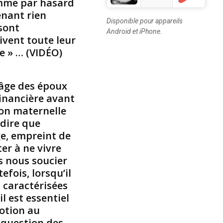
mme par hasard
a
enant rien
r
Disponible pour appareils
e
sont
Android et iPhone.
l
vivent toute leur
i
e » … (VIDÉO)
g
i
o
’âge des époux
n
financière avant
F
a
tion maternelle
c
 dire que
e
ge, empreint de
b
er à ne vivre
o
s nous soucier
o
efois, lorsqu’il
k
,
 caractérisées
M
il est essentiel
a
motion au
r
 question des
k