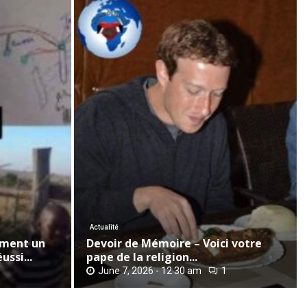
D
e
v
o
i
r
Actualité
d
mment un
Devoir de Mémoire – Voici votre
e
ussi...
pape de la religion...
M
0
June 7, 2026 - 12:30 am
1
é
m
o