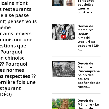
Tshisekedi
-
icains n’ont
est déjà en
d
es restaurants
guerre
i
contre la...
cela se passe
s
nt; pensez-vous
a
Devoir de
 même
n
mémoire:
r ainsi envers
t
Dedan
l
Kimathi
Chinois ont une
Waciuri (31
’
estions que
octobre 1920
u
–...
 Pourquoi
n
n chinoise
e
 ?? Pourquoi
d
Devoir de
Mémoire :
e
Les normes
L’incompréhe
s
es respectées ??
nsion des
p
causes
rnière fois une
profondes de
e
notre...
estaurant
r
VIDÉO)
s
o
Devoir de
n
Mémoire – Le
devoir de
n