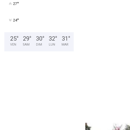
n
°
27
t
e
u
°
24
r
s
N
25
°
29
°
30
°
32
°
31
°
o
VEN
SAM
DIM
LUN
MAR
i
r
s
/
A
f
r
i
c
a
i
n
s
q