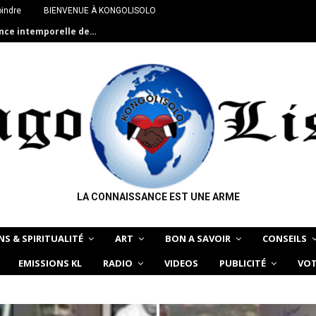
oindre
BIENVENUE À KONGOLISOLO
ance intemporelle de…
LA CONNAISSANCE EST UNE ARME
NS & SPIRITUALITÉ
ART
BON A SAVOIR
CONSEILS
EMISSIONS KL
RADIO
VIDEOS
PUBLICITÉ
VOT