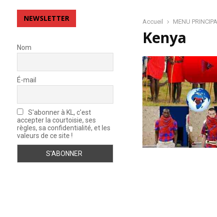
e
v
NEWSLETTER
o
Accueil
MENU PRINCIP
i
Kenya
r
Nom
d
e
M
É-mail
é
m
o
S'abonner à KL, c'est
i
accepter la courtoisie, ses
r
règles, sa confidentialité, et les
e
valeurs de ce site !
–
A
v
e
z
-
v
o