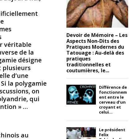
n
e
ificiellement
d
ne
’
mmes
U
Devoir de Mémoire – Les
s
h
Aspects Non-Dits des
 véritable
u
Pratiques Modernes du
r
nverse de la
Tatouage : Au-delà des
u
pratiques
ygamie désigne
K
traditionnelles et
 plusieurs
e
coutumières, le...
elle d’une
n
Si la polygamie
y
Différence de
a
scussions, on
fonctionnem
t
ent entre le
olyandrie, qui
t
cerveau d’un
ntion » …
croyant et
a
celui...
,
s
o
Le président
hinois au
i
Felix