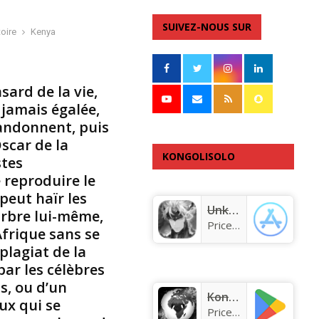
i
r
SUIVEZ-NOUS SUR
oire
Kenya
e
–
V
o
ard de la vie,
i
 jamais égalée,
c
bandonnent, puis
i
Oscar de la
v
KONGOLISOLO
stes
o
t
 reproduire le
APPLICATION
r
peut haïr les
e
Unknown app
’arbre lui-même,
p
Price:
Free
Afrique sans se
a
 plagiat de la
p
e
par les célèbres
d
s, ou d’un
e
KongoLisolo
ux qui se
l
Price:
Free