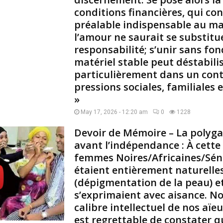
conditions financières, qui co
o
m
préalable indispensable au mar
p
l’amour ne saurait se substitue
t
responsabilité; s’unir sans f
e
matériel stable peut déstabilis
r
particulièrement dans un cont
l
e
pressions sociales, familiales
s
»
l
May 17, 2026 - 12:20 am
0
1228
i
o
Devoir de Mémoire – La polyg
n
avant l’indépendance : À cette
s
femmes Noires/Africaines/Sén
d
u
étaient entièrement naturelles
K
(dépigmentation de la peau) et,
e
s’exprimaient avec aisance. N
n
calibre intellectuel de nos aïeu
y
est regrettable de constater q
a