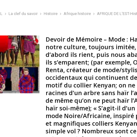
i
r
AL
La clef du savoir
Histoire
Afrique histoire
AFRIQUE DE L'EST-Hist
e
:
C
Devoir de Mémoire – Mode : Has
o
notre culture, toujours imitée,
m
d’abord ils rient, puis nous a
m
ils s’emparent; (par exemple, 
e
Renta, créateur de mode/styli
n
t
occidentaux qui continuent de
u
motif du collier Kenyan; on ne 
n
racines d’un arbre sans haïr l
t
de même qu’on ne peut haïr l’
r
haïr soi-même); « S’agit-il d’un
è
s
mode Noire/Africaine, inspiré 
j
et magnifiques colliers Kenyan
e
simple vol ? Nombreux sont ce
u