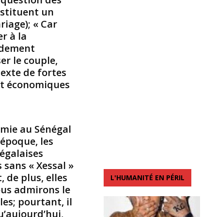
nstituent un
Z
u
iage); « Car
c
r à la
k
ondement
e
er le couple,
r
exte de fortes
b
e
 et économiques
r
g
,
e
amie au Sénégal
n
 époque, les
l
égalaises
a
p
 sans « Xessal »
e
 de plus, elles
L'HUMANITÉ EN PÉRIL
r
ous admirons le
s
les; pourtant, il
o
u’aujourd’hui,
n