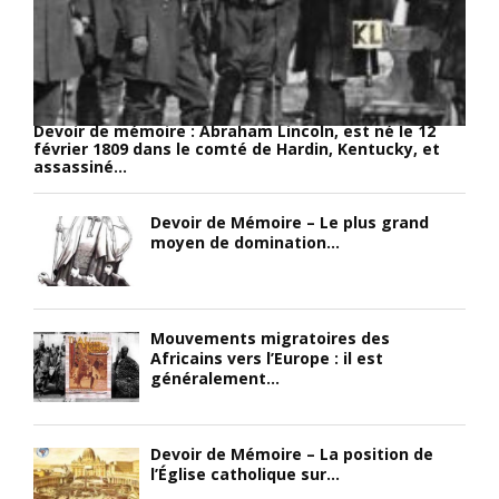
t
e
n
i
,
e
o
v
f
n
e
o
d
n
r
e
d
c
Devoir de mémoire : Abraham Lincoln, est né le 12
l
u
février 1809 dans le comté de Hardin, Kentucky, et
e
assassiné...
’
à
i
a
8
n
m
5
t
Devoir de Mémoire – Le plus grand
o
0
moyen de domination...
é
u
0
r
r
0
i
c
f
e
h
r
u
Mouvements migratoires des
a
a
Africains vers l’Europe : il est
r
généralement...
r
n
e
n
c
e
e
s
t
l
C
d
Devoir de Mémoire – La position de
l’Église catholique sur...
,
F
e
r
A
r