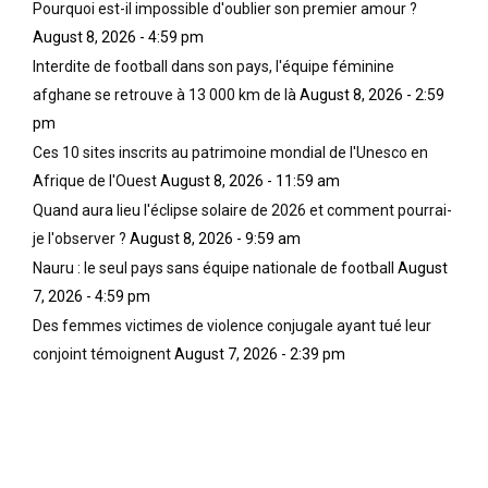
Pourquoi est-il impossible d'oublier son premier amour ?
i
A
q
August 8, 2026 - 4:59 pm
n
f
u
s
r
Interdite de football dans son pays, l'équipe féminine
i
i
i
b
afghane se retrouve à 13 000 km de là
August 8, 2026 - 2:59
i
c
a
pm
n
a
f
Ces 10 sites inscrits au patrimoine mondial de l'Unesco en
t
i
o
r
n
Afrique de l'Ouest
August 8, 2026 - 11:59 am
u
o
,
e
Quand aura lieu l'éclipse solaire de 2026 et comment pourrai-
d
b
n
je l'observer ?
August 8, 2026 - 9:59 am
u
a
t
Nauru : le seul pays sans équipe nationale de football
August
i
p
l
t
t
7, 2026 - 4:59 pm
e
l
i
s
Des femmes victimes de violence conjugale ayant tué leur
a
s
c
conjoint témoignent
August 7, 2026 - 2:39 pm
d
é
u
a
E
l
n
l
t
s
i
u
e
k
r
d
i
e