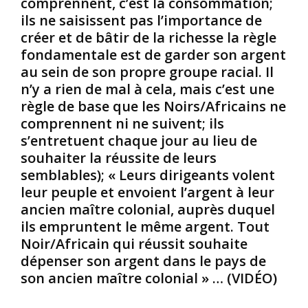
comprennent, c’est la consommation;
r
r
n
ils ne saisissent pas l’importance de
e
K
t
créer et de bâtir de la richesse la règle
d
o
d
fondamentale est de garder son argent
u
n
e
r
g
l
au sein de son propre groupe racial. Il
o
o
’
n’y a rien de mal à cela, mais c’est une
y
l
i
règle de base que les Noirs/Africains ne
a
a
d
comprennent ni ne suivent; ils
u
i
o
s’entretuent chaque jour au lieu de
m
s
l
e
V
â
souhaiter la réussite de leurs
K
é
t
semblables); « Leurs dirigeants volent
o
r
r
leur peuple et envoient l’argent à leur
n
o
i
ancien maître colonial, auprès duquel
g
n
e
ils empruntent le même argent. Tout
o
e
;
,
M
Noir/Africain qui réussit souhaite
i
q
a
l
dépenser son argent dans le pays de
u
n
s
son ancien maître colonial » … (VIDÉO)
i
k
l
c
o
e