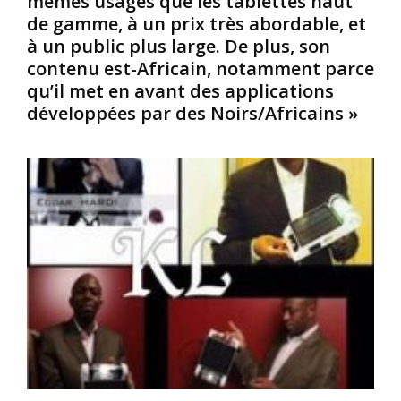
mêmes usages que les tablettes haut
r
p
o
de gamme, à un prix très abordable, et
u
h
t
à un public plus large. De plus, son
m
o
e
contenu est-Africain, notamment parce
b
n
m
a
e
qu’il met en avant des applications
s
e
A
N
développées par des Noirs/Africains »
s
f
o
t
r
i
u
i
r
n
c
s
e
a
/
d
i
A
a
n
f
n
,
r
s
a
i
e
r
c
c
r
a
r
i
i
é
v
n
é
e
s
e
a
.