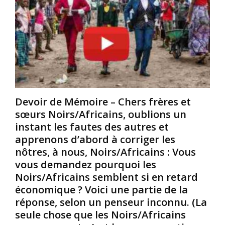
r
e
N
i
e
o
c
n
i
a
2
r
i
0
s
n
1
/
s
1
A
à
,
f
C
l
r
Devoir de Mémoire – Chers frères et
u
’
i
sœurs Noirs/Africains, oublions un
b
e
c
instant les fautes des autres et
a
n
a
.
t
apprenons d’abord à corriger les
i
O
r
n
nôtres, à nous, Noirs/Africains : Vous
r
e
s
vous demandez pourquoi les
i
p
r
Noirs/Africains semblent si en retard
g
r
e
économique ? Voici une partie de la
i
e
l
réponse, selon un penseur inconnu. (La
n
n
è
a
e
v
seule chose que les Noirs/Africains
i
u
e