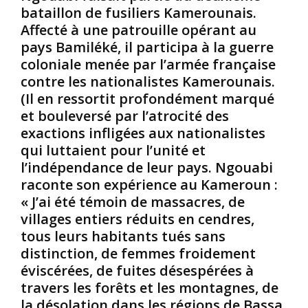
bataillon de fusiliers Kamerounais.
o
A
c
Affecté à une patrouille opérant au
l
f
a
a
r
t
pays Bamiléké, il participa à la guerre
,
i
i
coloniale menée par l’armée française
l
c
o
contre les nationalistes Kamerounais.
e
a
n
(Il en ressortit profondément marqué
S
i
s
et bouleversé par l’atrocité des
u
n
i
d
.
exactions infligées aux nationalistes
p
d
B
é
qui luttaient pour l’unité et
u
i
j
l’indépendance de leur pays. Ngouabi
K
e
o
raconte son expérience au Kameroun :
o
n
r
« J’ai été témoin de massacres, de
n
q
a
g
u
villages entiers réduits en cendres,
t
o
e
i
tous leurs habitants tués sans
-
f
v
distinction, de femmes froidement
K
a
e
éviscérées, de fuites désespérées à
i
b
q
travers les forêts et les montagnes, de
n
r
u
la désolation dans les régions de Bassa
s
i
’