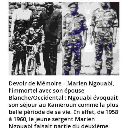
o
u
u
m
l
r
p
a
a
r
n
t
e
c
t
n
e
r
a
u
i
i
n
b
t
s
u
l
m
e
e
a
n
N
r
t
o
t
u
r
p
n
Devoir de Mémoire – Marien Ngouabi,
d
h
e
l’immortel avec son épouse
d
o
s
Blanche/Occidental : Ngouabi évoquait
e
n
i
son séjour au Kameroun comme la plus
l
e
g
’
1
n
belle période de sa vie. En effet, de 1958
A
0
i
à 1960, le jeune sergent Marien
n
0
f
Ngouabi faisait partie du deuxième
g
%
i