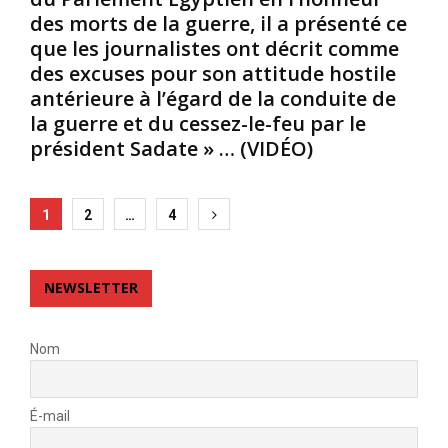
.
1
e
des morts de la guerre, il a présenté ce
C
0
t
que les journalistes ont décrit comme
e
0
a
des excuses pour son attitude hostile
n
0
r
antérieure à l’égard de la conduite de
o
0
r
m
0
la guerre et du cessez-le-feu par le
i
f
€
é
président Sadate » … (VIDÉO)
u
.
r
t
I
é
c
l
s
Posts
1
2
…
4
h
e
c
pagination
a
s
e
n
t
u
g
v
NEWSLETTER
x
é
e
q
e
n
u
n
d
Nom
i
r
u
s
a
à
’
i
1
y
É-mail
s
3
i