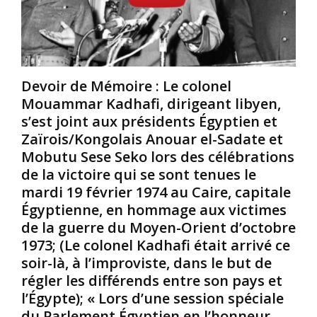
p
l
q
i
o
u
t
c
a
a
a
l
l
l
i
Devoir de Mémoire : Le colonel
e
e
f
Mouammar Kadhafi, dirigeant libyen,
é
m
i
s’est joint aux présidents Égyptien et
t
e
e
a
n
n
Zaïrois/Kongolais Anouar el-Sadate et
i
t
t
Mobutu Sese Seko lors des célébrations
t
p
d
de la victoire qui se sont tenues le
M
o
e
mardi 19 février 1974 au Caire, capitale
b
u
p
Égyptienne, en hommage aux victimes
a
r
r
z
m
i
de la guerre du Moyen-Orient d’octobre
a
o
m
1973; (Le colonel Kadhafi était arrivé ce
K
i
i
soir-là, à l’improviste, dans le but de
o
n
t
régler les différends entre son pays et
n
s
i
l’Égypte); « Lors d’une session spéciale
g
d
f
o
e
s
du Parlement Égyptien en l’honneur