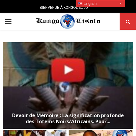
English
BIENVENUE À KONGOLISOLO
PRIMARY
MENU
Devoir de Mémoire : La signification profonde
des Totems Noirs/Africains. Pour...
D