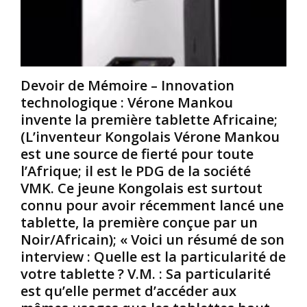
L
E
i
a
l
f
r
i
i
u
k
c
m
i
a
Devoir de Mémoire – Innovation
b
a
t
technologique : Vérone Mankou
a
,
i
K
l
o
invente la première tablette Africaine;
o
e
n
(L’inventeur Kongolais Vérone Mankou
n
p
p
est une source de fierté pour toute
g
r
r
l’Afrique; il est le PDG de la société
o
e
o
VMK. Ce jeune Kongolais est surtout
l
m
f
a
i
o
connu pour avoir récemment lancé une
i
e
n
tablette, la première conçue par un
s
r
d
Noir/Africain); « Voici un résumé de son
e
s
e
interview : Quelle est la particularité de
m
d
votre tablette ? V.M. : Sa particularité
:
a
e
L
r
est qu’elle permet d’accéder aux
s
a
t
T