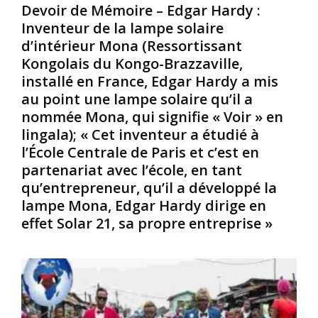
p
u
P
Devoir de Mémoire – Edgar Hardy :
a
K
o
Inventeur de la lampe solaire
r
o
u
d’intérieur Mona (Ressortissant
l
n
r
Kongolais du Kongo-Brazzaville,
e
g
b
installé en France, Edgar Hardy a mis
s
o
e
e
.
a
au point une lampe solaire qu’il a
s
A
u
nommée Mona, qui signifie « Voir » en
c
p
c
lingala); « Cet inventeur a étudié à
l
r
o
l’École Centrale de Paris et c’est en
a
è
u
partenariat avec l’école, en tant
v
s
p
e
u
,
qu’entrepreneur, qu’il a développé la
s
n
l
lampe Mona, Edgar Hardy dirige en
N
e
e
effet Solar 21, sa propre entreprise »
o
t
s
i
a
t
r
b
o
s
l
t
/
e
e
A
t
m
f
t
s