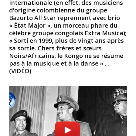
internationale (en effet, des musiciens
l
t
s
l
é
s
d’origine colombienne du groupe
e
e
o
Bazurto All Star reprennent avec brio
e
n
r
« État Major », un morceau phare du
t
t
t
célèbre groupe congolais Extra Musica);
l
i
e
« Sorti en 1999, plus de vingt ans après
e
è
s
S
r
sa sortie. Chers frères et sœurs
d
u
e
e
Noirs/Africains, le Kongo ne se résume
d
m
c
pas à la musique et à la danse » …
d
e
r
(VIDÉO)
u
n
i
G
t
t
a
d
i
b
é
q
o
v
u
n
e
e
,
l
s
s
o
.
a
p
I
c
p
l
a
é
s