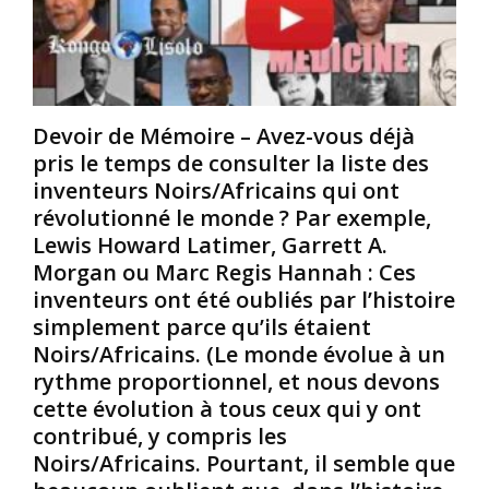
L
L
i
e
e
f
s
P
i
c
r
c
h
i
a
Devoir de Mémoire – Avez-vous déjà
a
v
t
pris le temps de consulter la liste des
k
i
i
r
l
o
inventeurs Noirs/Africains qui ont
a
è
n
révolutionné le monde ? Par exemple,
s
g
p
Lewis Howard Latimer, Garrett A.
a
e
r
Morgan ou Marc Regis Hannah : Ces
r
d
o
inventeurs ont été oubliés par l’histoire
c
’
f
-
Ê
o
simplement parce qu’ils étaient
e
t
n
Noirs/Africains. (Le monde évolue à un
n
r
d
rythme proportionnel, et nous devons
-
e
e
cette évolution à tous ceux qui y ont
c
C
d
contribué, y compris les
i
o
e
e
n
Noirs/Africains. Pourtant, il semble que
s
l
n
T