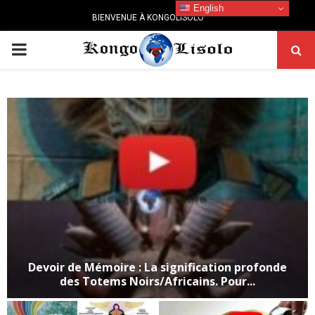
English
BIENVENUE À KONGOLISOLO
PRIMARY
MENU
Devoir de Mémoire : La signification profonde
des Totems Noirs/Africains. Pour...
D