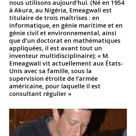
nous utilisons aujourd’hui. (Né en 1954
r
f
s
p
o
s
à Akura, au Nigéria, Emeagwali est
e
r
o
titulaire de trois maîtrises : en
n
t
r
informatique, en génie maritime et en
t
p
t
génie civil et environnemental, ainsi
K
o
e
que d’un doctorat en mathématiques
u
u
s
n
r
appliquées, il est avant tout un
d
d
a
e
inventeur multidisciplinaire); « M.
a
l
c
Emeagwali vit actuellement aux États-
l
l
r
Unis avec sa famille, sous la
i
e
i
supervision étroite de l’armée
n
r
t
i
a
américaine, pour laquelle il est
i
r
u
q
consultant régulier »
e
-
u
m
d
e
o
e
s
n
l
.
t
à
I
e
d
l
a
e
s