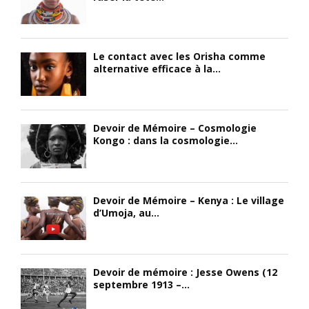
n
n
e
d
t
c
è
r
o
Le contact avec les Orisha comme
r
a
n
alternative efficace à la...
e
l
n
n
.
a
t
I
î
l
l
t
Devoir de Mémoire – Cosmologie
e
r
r
Kongo : dans la cosmologie...
Y
e
e
o
p
s
g
r
o
a
é
n
Devoir de Mémoire – Kenya : Le village
,
s
l
d’Umoja, au...
l
e
i
e
n
e
q
t
n
u
e
p
Devoir de mémoire : Jesse Owens (12
e
l
h
septembre 1913 –...
l
e
y
i
S
s