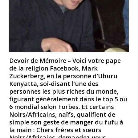
u
c
q
s
e
u
y
q
a
s
u
l
t
’
i
è
i
f
m
l
i
e
s
e
O
v
n
Devoir de Mémoire – Voici votre pape
r
o
t
de la religion Facebook, Mark
i
i
d
Zuckerberg, en la personne d’Uhuru
s
e
e
Kenyatta, soi-disant l’une des
h
n
p
personnes les plus riches du monde,
a
t
r
Y
o
i
figurant généralement dans le top 5 ou
o
u
m
6 mondial selon Forbes. Et certains
r
e
i
Noirs/Africains, naïfs, qualifient de
u
n
t
simple son geste de manger du fufu à
b
t
i
la main : Chers frères et sœurs
a
e
f
d
n
s
Noirs/Africains, demandez-vous