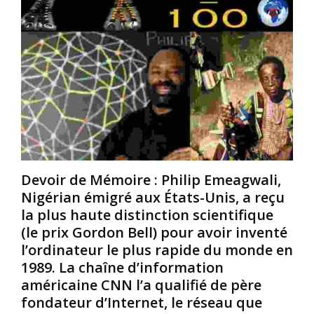
k
é
i
r
s
l
a
c
s
s
a
f
a
r
o
r
i
n
c
l
t
-
s
l
e
n
’
n
e
o
-
f
b
c
o
j
Devoir de Mémoire : Philip Emeagwali,
i
n
e
Nigérian émigré aux États-Unis, a reçu
e
t
t
la plus haute distinction scientifique
l
a
d
(le prix Gordon Bell) pour avoir inventé
e
u
e
t
c
t
l’ordinateur le plus rapide du monde en
d
u
o
1989. La chaîne d’information
u
n
u
américaine CNN l’a qualifié de père
s
e
t
fondateur d’Internet, le réseau que
e
f
e