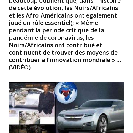
beaucoup oublient que, dans l’histoire
e
e
o
de cette évolution, les Noirs/Africains
t
c
t
et les Afro-Américains ont également
l
t
e
joué un rôle essentiel); « Même
e
é
m
s
a
pendant la période critique de la
s
e
u
N
pandémie de coronavirus, les
r
x
o
Noirs/Africains ont contribué et
p
O
i
continuent de trouver des moyens de
e
r
r
contribuer à l’innovation mondiale » …
n
i
s
(VIDÉO)
t
s
/
K
d
A
u
a
f
n
n
r
d
s
i
a
l
c
l
a
a
i
S
i
n
p
n
i
i
s
s
r
.