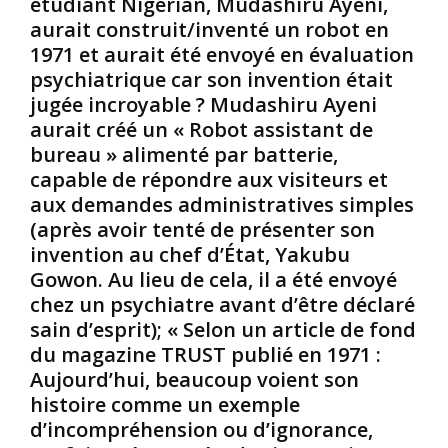
étudiant Nigérian, Mudashiru Ayeni,
’
e
n
aurait construit/inventé un robot en
œ
a
t
1971 et aurait été envoyé en évaluation
u
n
d
psychiatrique car son invention était
v
t
e
r
e
l
jugée incroyable ? Mudashiru Ayeni
e
;
’
aurait créé un « Robot assistant de
d
e
i
bureau » alimenté par batterie,
e
l
d
capable de répondre aux visiteurs et
c
l
o
aux demandes administratives simples
e
e
l
u
n
â
(après avoir tenté de présenter son
x
e
t
invention au chef d’État, Yakubu
q
s
r
Gowon. Au lieu de cela, il a été envoyé
u
’
i
chez un psychiatre avant d’être déclaré
i
a
e
sain d’esprit); « Selon un article de fond
v
r
;
e
r
du magazine TRUST publié en 1971 :
i
u
ê
l
Aujourd’hui, beaucoup voient son
l
t
s
histoire comme un exemple
e
e
l
d’incompréhension ou d’ignorance,
n
p
e