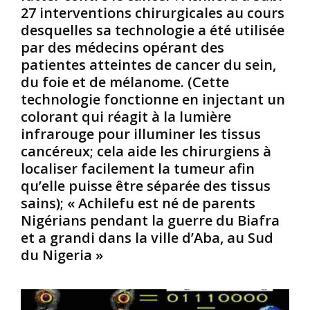
27 interventions chirurgicales au cours
c
o
c
desquelles sa technologie a été utilisée
a
u
a
i
p
t
par des médecins opérant des
n
d
i
patientes atteintes de cancer du sein,
s
e
o
du foie et de mélanome. (Cette
.
g
n
technologie fonctionne en injectant un
L
e
s
colorant qui réagit à la lumière
’
n
i
o
s
infrarouge pour illuminer les tissus
p
r
r
é
cancéreux; cela aide les chirurgiens à
i
e
j
localiser facilement la tumeur afin
g
s
o
qu’elle puisse être séparée des tissus
i
t
r
sains); « Achilefu est né de parents
n
e
a
e
n
Nigérians pendant la guerre du Biafra
t
d
t
i
et a grandi dans la ville d’Aba, au Sud
e
b
v
du Nigeria »
s
l
e
c
o
q
h
q
u
a
u
’