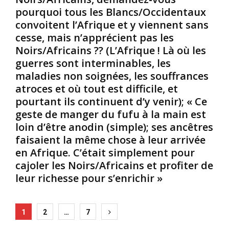
e
d
e
pourquoi tous les Blancs/Occidentaux
l
e
t
convoitent l’Afrique et y viennent sans
’
n
a
cesse, mais n’apprécient pas les
a
t
r
Noirs/Africains ?? (L’Afrique ! Là où les
n
;
r
c
i
guerres sont interminables, les
i
i
l
é
maladies non soignées, les souffrances
e
s
r
atroces et où tout est difficile, et
n
n
é
pourtant ils continuent d’y venir); « Ce
n
e
s
geste de manger du fufu à la main est
e
c
c
loin d’être anodin (simple); ses ancêtres
A
h
e
f
e
u
faisaient la même chose à leur arrivée
r
r
x
en Afrique. C’était simplement pour
i
c
q
cajoler les Noirs/Africains et profiter de
q
h
u
leur richesse pour s’enrichir »
u
e
i
e
n
s
d
t
’
Posts
e
p
y
1
2
…
7
l
a
i