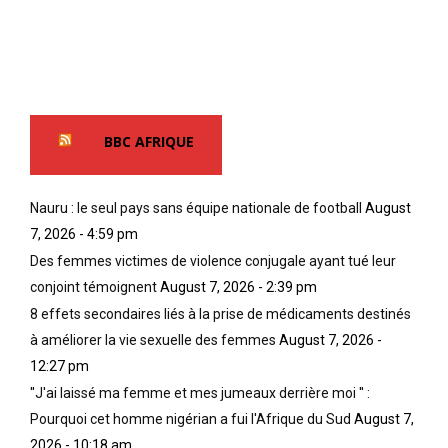
l
;
q
’
e
u
U
t
i
r
p
b
a
o
a
e
u
f
BBC AFRIQUE
u
r
o
s
t
u
,
a
e
q
n
Nauru : le seul pays sans équipe nationale de football
August
n
u
t
t
7, 2026 - 4:59 pm
e
,
l
Des femmes victimes de violence conjugale ayant tué leur
l
l
e
conjoint témoignent
August 7, 2026 - 2:39 pm
e
a
s
s
s
8 effets secondaires liés à la prise de médicaments destinés
c
a
p
u
à améliorer la vie sexuelle des femmes
August 7, 2026 -
n
i
l
12:27 pm
c
r
t
''J'ai laissé ma femme et mes jumeaux derrière moi '' :
i
i
u
e
t
Pourquoi cet homme nigérian a fui l'Afrique du Sud
August 7,
r
n
u
e
2026 - 10:18 am