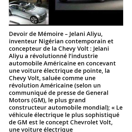
o
i
P
n
t
o
t
u
u
d
a
r
’
l
b
Devoir de Mémoire – Jelani Aliyu,
o
i
e
r
t
a
inventeur Nigérian contemporain et
i
é
u
concepteur de la Chevy Volt : Jelani
g
Y
c
Aliyu a révolutionné l’industrie
i
o
o
automobile Américaine en concevant
n
r
u
une voiture électrique de pointe, la
e
u
p
A
b
,
Chevy Volt, saluée comme une
f
a
l
révolution Américaine (selon un
r
e
communiqué de presse de General
i
:
s
Motors (GM), le plus grand
c
L
t
constructeur automobile mondial); « Le
a
a
o
i
s
véhicule électrique le plus sophistiqué
t
n
p
e
de GM est le concept Chevrolet Volt,
e
i
m
une voiture électrique
.
r
s