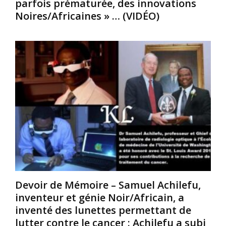
parfois prématurée, des innovations
t
a
u
Noires/Africaines » … (VIDÉO)
a
s
r
s
a
a
s
u
t
e
x
t
r
a
r
v
p
i
i
p
b
r
a
u
l
r
e
e
e
n
s
n
t
N
c
u
o
e
n
i
s
e
r
.
s
s
(
i
Devoir de Mémoire – Samuel Achilefu,
/
B
g
A
e
n
inventeur et génie Noir/Africain, a
f
a
i
inventé des lunettes permettant de
r
u
f
lutter contre le cancer : Achilefu a subi
i
c
i