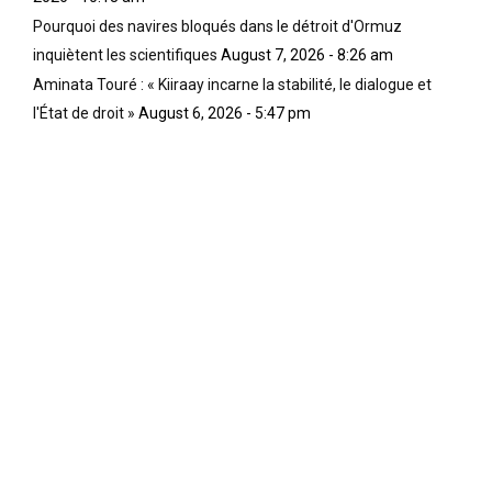
s
a
s
Pourquoi des navires bloqués dans le détroit d'Ormuz
i
l
e
inquiètent les scientifiques
August 7, 2026 - 8:26 am
n
i
t
i
t
l
Aminata Touré : « Kiiraay incarne la stabilité, le dialogue et
t
é
e
l'État de droit »
August 6, 2026 - 5:47 pm
i
Y
s
é
o
t
s
r
r
N
u
a
o
b
d
i
a
i
r
n
t
s
o
i
/
u
o
A
s
n
f
o
s
r
f
d
i
f
’
c
r
a
a
e
u
i
l
t