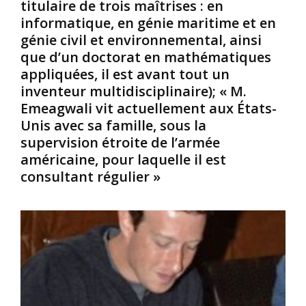
titulaire de trois maîtrises : en
r
j
e
p
o
n
informatique, en génie maritime et en
e
u
1
génie civil et environnemental, ainsi
n
r
7
que d’un doctorat en mathématiques
t
s
1
appliquées, il est avant tout un
s
u
2
inventeur multidisciplinaire); « M.
v
n
.
i
e
Emeagwali vit actuellement aux États-
S
v
f
e
Unis avec sa famille, sous la
a
o
s
supervision étroite de l’armée
n
r
c
américaine, pour laquelle il est
t
c
o
consultant régulier »
s
e
l
,
l
s
?
è
y
(
g
m
I
u
b
m
e
o
a
s
l
g
l
i
i
’
s
n
a