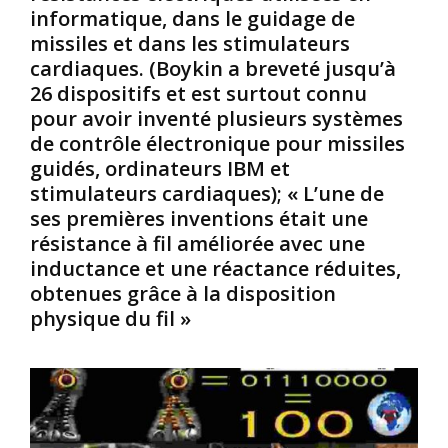
informatique, dans le guidage de
a
é
a
missiles et dans les stimulateurs
i
d
i
t
e
r
cardiaques. (Boykin a breveté jusqu’à
a
s
e
26 dispositifs et est surtout connu
u
r
d
pour avoir inventé plusieurs systèmes
t
o
’
de contrôle électronique pour missiles
o
i
e
guidés, ordinateurs IBM et
u
s
s
r
e
stimulateurs cardiaques); « L’une de
c
d
t
l
ses premières inventions était une
e
u
a
résistance à fil améliorée avec une
l
n
v
inductance et une réactance réduites,
a
i
e
obtenues grâce à la disposition
t
d
s
a
e
physique du fil »
B
i
s
l
l
p
a
l
e
n
e
u
c
u
p
/
n
l
E