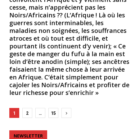
v
r
r
cesse, mais n’apprécient pas les
e
u
u
Noirs/Africains ?? (L’Afrique ! Là où les
a
p
n
guerres sont interminables, les
u
t
e
maladies non soignées, les souffrances
.
i
n
O
o
atroces et où tout est difficile, et
o
n
n
u
pourtant ils continuent d’y venir); « Ce
d
d
v
geste de manger du fufu à la main est
i
a
e
loin d’être anodin (simple); ses ancêtres
t
n
l
faisaient la même chose à leur arrivée
a
s
l
en Afrique. C’était simplement pour
u
u
e
s
n
t
cajoler les Noirs/Africains et profiter de
s
t
e
leur richesse pour s’enrichir »
i
r
c
q
o
h
u
u
n
Posts
1
2
…
15
’
p
i
pagination
e
e
q
l
a
u
l
u
e
NEWSLETTER