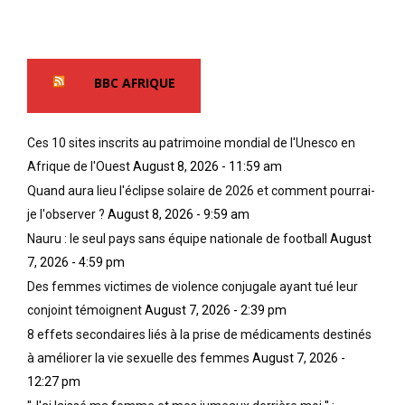
a
r
r
i
l
t
t
o
u
r
r
r
BBC AFRIQUE
e
s
b
p
q
a
r
u
i
Ces 10 sites inscrits au patrimoine mondial de l'Unesco en
é
’
e
Afrique de l'Ouest
August 8, 2026 - 11:59 am
s
u
n
e
n
t
Quand aura lieu l'éclipse solaire de 2026 et comment pourrai-
n
s
a
je l'observer ?
August 8, 2026 - 9:59 am
t
e
i
Nauru : le seul pays sans équipe nationale de football
August
é
u
n
7, 2026 - 4:59 pm
e
l
s
e
l
i
Des femmes victimes de violence conjugale ayant tué leur
n
i
l
conjoint témoignent
August 7, 2026 - 2:39 pm
r
o
e
8 effets secondaires liés à la prise de médicaments destinés
o
n
u
à améliorer la vie sexuelle des femmes
August 7, 2026 -
u
l
r
g
e
c
12:27 pm
e
s
o