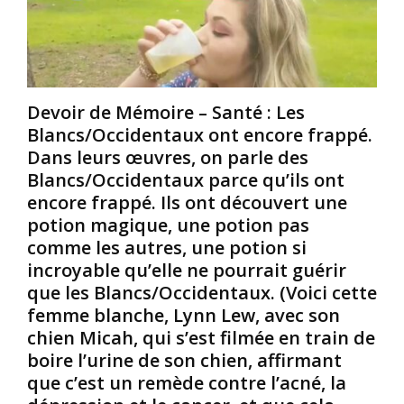
:
S
F
Q
i
r
u
l
a
i
e
n
é
s
ç
Devoir de Mémoire – Santé : Les
t
N
a
Blancs/Occidentaux ont encore frappé.
a
o
i
i
i
s
Dans leurs œuvres, on parle des
t
r
e
Blancs/Occidentaux parce qu’ils ont
M
s
encore frappé. Ils ont découvert une
é
/
:
potion magique, une potion pas
d
A
C
comme les autres, une potion si
u
f
o
s
r
m
incroyable qu’elle ne pourrait guérir
e
i
m
que les Blancs/Occidentaux. (Voici cette
/
c
e
femme blanche, Lynn Lew, avec son
M
a
n
chien Micah, qui s’est filmée en train de
é
i
t
boire l’urine de son chien, affirmant
d
n
c
u
s
que c’est un remède contre l’acné, la
o
s
p
n