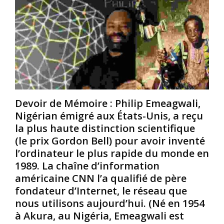
e
e
u
b
s
r
o
.
o
u
L
p
r
’
é
s
u
e
e
n
n
c
i
,
o
t
W
n
é
Devoir de Mémoire : Philip Emeagwali,
i
t
e
l
Nigérian émigré aux États-Unis, a reçu
e
s
l
la plus haute distinction scientifique
n
t
i
(le prix Gordon Bell) pour avoir inventé
a
-
a
l’ordinateur le plus rapide du monde en
n
e
m
1989. La chaîne d’information
t
l
L
d
l
y
américaine CNN l’a qualifié de père
e
e
n
fondateur d’Internet, le réseau que
s
t
c
nous utilisons aujourd’hui. (Né en 1954
s
o
h
à Akura, au Nigéria, Emeagwali est
e
u
,