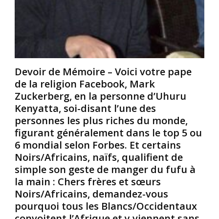
a
e
v
n
z
a
t
u
i
l
n
e
a
s
n
s
e
t
Devoir de Mémoire – Voici votre pape
a
u
i
de la religion Facebook, Mark
g
l
n
e
l
v
Zuckerberg, en la personne d’Uhuru
s
i
i
Kenyatta, soi-disant l’une des
s
o
t
personnes les plus riches du monde,
e
n
é
figurant généralement dans le top 5 ou
e
f
à
6 mondial selon Forbes. Et certains
t
a
p
l
i
r
Noirs/Africains, naïfs, qualifient de
e
s
é
simple son geste de manger du fufu à
r
a
s
la main : Chers frères et sœurs
e
n
e
Noirs/Africains, demandez-vous
n
t
n
pourquoi tous les Blancs/Occidentaux
o
i
t
u
r
e
convoitent l’Afrique et y viennent sans