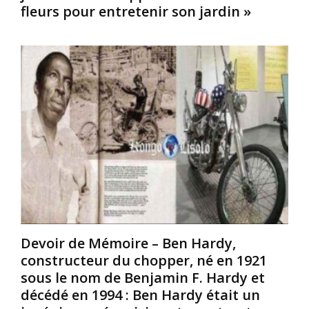
fleurs pour entretenir son jardin »
é
n
e
e
t
d
l
s
i
l
d
s
e
e
c
m
s
o
e
o
u
n
l
r
t
i
s
e
d
d
x
a
u
i
r
M
s
i
a
t
t
î
é
é
t
,
o
r
Devoir de Mémoire – Ben Hardy,
g
n
e
constructeur du chopper, né en 1921
a
t
d
sous le nom de Benjamin F. Hardy et
r
s
’
d
o
e
décédé en 1994 : Ben Hardy était un
i
u
s