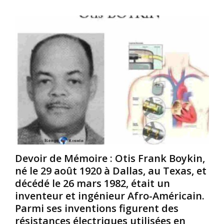
i
h
é
c
i
p
a
s
r
i
t
o
n
o
n
.
i
o
O
r
n
n
e
c
d
;
é
i
i
p
t
l
a
q
s
r
u
o
u
’
n
n
e
t
p
Devoir de Mémoire : Otis Frank Boykin,
l
r
r
né le 29 août 1920 à Dallas, au Texas, et
l
e
o
décédé le 26 mars 1982, était un
e
n
p
p
v
r
inventeur et ingénieur Afro-Américain.
o
e
i
Parmi ses inventions figurent des
r
r
é
résistances électriques utilisées en
t
s
t