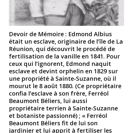
e
s
i
N
o
n
o
l
s
i
i
r
d
?
Devoir de Mémoire : Edmond Albius
e
a
B
/
r
y
était un esclave, originaire de l’île de La
A
i
;
Réunion, qui découvrit le procédé de
f
t
W
fertilisation de la vanille en 1841. Pour
r
é
i
ceux qui l’ignorent, Edmond naquit
i
l
esclave et devint orphelin en 1829 sur
c
:
l
a
L
i
une propriété à Sainte-Suzanne, où il
i
e
e
mourut le 8 août 1880. (Ce propriétaire
n
s
L
confia l’esclave à son frère, Ferréol
e
m
y
Beaumont Béliers, lui aussi
a
o
n
propriétaire terrien à Sainte-Suzanne
y
u
c
a
v
et botaniste passionné) ; « Ferréol
h
n
e
.
Beaumont Béliers fit de lui son
t
m
(
jardinier et lui apprit à fertiliser les
r
e
L