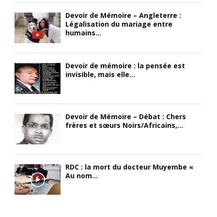
n
«
s
Devoir de Mémoire – Angleterre :
t
d
Légalisation du mariage entre
s
U
a
humains...
,
n
m
e
p
e
t
o
s
Devoir de mémoire : la pensée est
u
u
e
invisible, mais elle...
n
r
t
e
t
M
l
o
e
a
u
s
Devoir de Mémoire – Débat : Chers
n
s
s
frères et sœurs Noirs/Africains,...
g
,
i
u
t
e
e
o
u
a
u
r
RDC : la mort du docteur Muyembe «
c
s
s
Au nom...
é
p
,
r
o
j
é
u
e
e
r
v