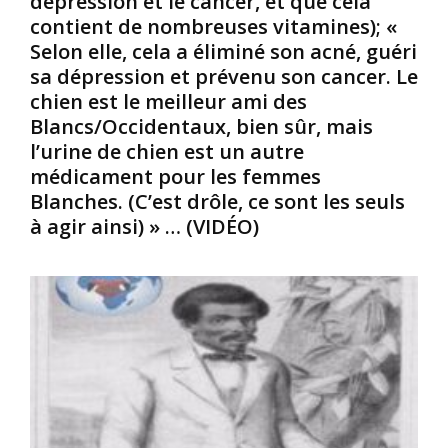
dépression et le cancer, et que cela
a
e
t
contient de nombreuses vitamines); «
u
r
Selon elle, cela a éliminé son acné, guéri
?
v
ô
sa dépression et prévenu son cancer. Le
M
e
l
é
n
chien est le meilleur ami des
e
d
t
r
Blancs/Occidentaux, bien sûr, mais
u
s
l
l’urine de chien est un autre
s
a
e
médicament pour les femmes
e
i
s
Blanches. (C’est drôle, ce sont les seuls
é
s
N
à agir ainsi) » … (VIDÉO)
t
i
o
a
r
i
i
l
r
t
’
s
u
i
/
n
d
A
e
é
f
f
a
r
e
l
i
m
d
c
m
e
a