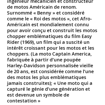
ingénieur mécanicien et constructeur
e
v
c
de motos Américain de renom.
n
e
l
Surnommé « Benny » et considéré
n
n
a
comme le « Roi des motos », cet Afro-
e
t
v
d
c
e
Américain est mondialement connu
u
h
s
pour avoir conçu et construit les motos
s
a
chopper emblématiques du film Easy
e
n
:
Rider (1969), un film qui a suscité un
r
g
C
intérêt croissant pour les motos et les
p
é
e
e
l
d
choppers. (La moto Captain America,
n
e
i
fabriquée à partir d’une poupée
t
c
s
Harley-Davidson personnalisée vieille
N
o
c
de 20 ans, est considérée comme l’une
o
u
o
des motos les plus emblématiques
i
r
u
r
s
jamais construites); « Une moto qui a
r
/
d
s
capturé le génie d’une génération et
A
e
a
est devenue un symbole de
f
l
é
contestation »
r
’
t