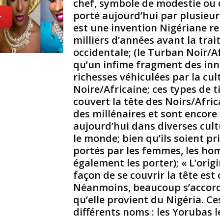
chef, symbole de modestie ou 
s
porté aujourd’hui par plusieurs
’
est une invention Nigériane r
e
milliers d’années avant la trai
m
occidentale; (le Turban Noir/Af
p
a
qu’un infime fragment des in
r
richesses véhiculées par la cul
e
Noire/Africaine; ces types de t
n
couvert la tête des Noirs/Afri
t
des millénaires et sont encore
;
aujourd’hui dans diverses cult
(
p
le monde; bien qu’ils soient p
a
portés par les femmes, les h
r
également les porter); « L’orig
e
façon de se couvrir la tête est
x
Néanmoins, beaucoup s’accord
e
m
qu’elle provient du Nigéria. C
p
différents noms : les Yorubas l
l