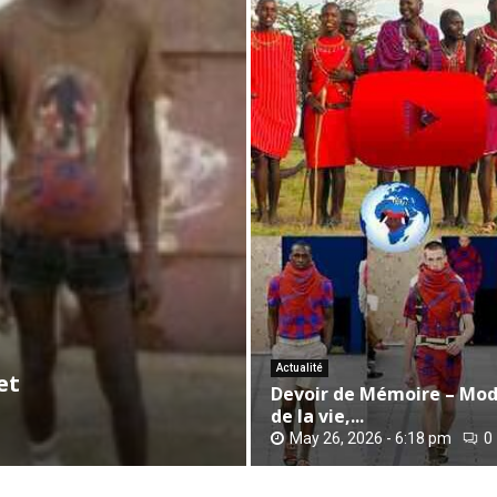
D
e
v
o
i
r
Actualité
d
et
Devoir de Mémoire – Mod
e
de la vie,...
M
May 26, 2026 - 6:18 pm
0
é
m
o