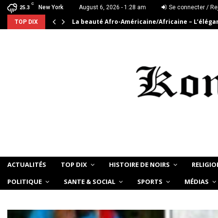
C
New York
August 6, 2026 - 1:28 am
Se connecter / Re
25.3
Devoir de Mémoire – Le chat Noir…
TOP DIX
ACTUALITÉS
TOP DIX
HISTOIRE DE NOIRS
RELIGIO
POLITIQUE
SANTE & SOCIAL
SPORTS
MÉDIAS