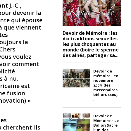
nt J.-C.,
n
o
pour devenir la
m
nte qui épouse
b
là que viennent
r
Devoir de Mémoire : les
tes
e
dix traditions sexuelles
toujours la
u
les plus choquantes au
s
 Chers
monde (boire le sperme
e
des aînés, partager sa...
vous voulez
s
savoir comment
t
licité
Devoir de
r
mémoire : en
s à nu.
i
novembre
b
ricaine est
2004, des
mercenaires
u
ne fusion
biélorusses,..
s
novation) »
.
d
’
A
Devoir de
les
Mémoire – Le
f
Ballon Sacré :
 cherchent-ils
r
l’un des...