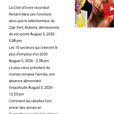
e
u
La Côte d'Ivoire reconduit
r
Renard dans ses fonctions
a
alors que le sélectionneur du
r
Cap-Vert, Bubista, démissionne
g
de son poste
August 5, 2026 -
e
n
5:08 pm
t
Les 10 secteurs qui créeront le
à
plus d'emplois d'ici 2030
l
August 5, 2026 - 2:38 pm
’
e
Le plus vieux président du
x
monde remanie l'armée, son
c
absence alimentant
è
l'inquiétude
August 5, 2026 -
s
p
12:23 pm
o
Comment les rebelles font
u
entrer des armes en
r