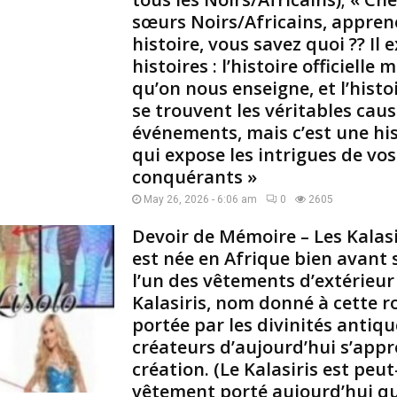
sœurs Noirs/Africains, appren
s
i
histoire, vous savez quoi ?? Il 
m
histoires : l’histoire officiell
i
qu’on nous enseigne, et l’histo
t
se trouvent les véritables cau
é
événements, mais c’est une hi
e
,
qui expose les intrigues de vo
j
conquérants »
a
May 26, 2026 - 6:06 am
0
2605
m
a
Devoir de Mémoire – Les Kalasi
i
est née en Afrique bien avant 
s
l’un des vêtements d’extérieur
é
g
Kalasiris, nom donné à cette 
a
portée par les divinités antiqu
l
créateurs d’aujourd’hui s’appr
é
création. (Le Kalasiris est peut
e
vêtement porté aujourd’hui qu
,