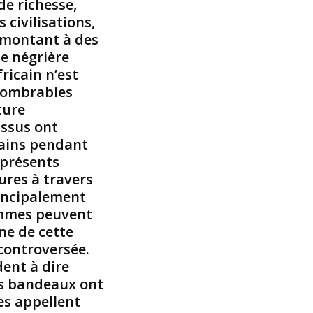
de richesse,
e
 civilisations,
n
emontant à des
t
te négrière
ô
ricain n’est
t
,
nombrables
o
ture
n
issus ont
d
cains pendant
i
 présents
r
ures à travers
a
q
rincipalement
u
ommes peuvent
’
ine de cette
i
 controversée.
l
ent à dire
s
v
es bandeaux ont
i
es appellent
e