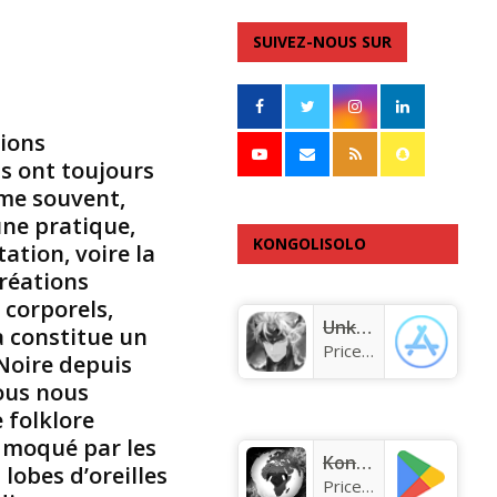
i
r
SUIVEZ-NOUS SUR
e
:
L
e
tions
s
ns ont toujours
p
mme souvent,
i
une pratique,
e
KONGOLISOLO
tation, voire la
r
c
créations
APPLICATION
i
 corporels,
n
Unknown app
a constitue un
g
Price:
Free
 Noire depuis
s
ous nous
e
t
 folklore
l
t moqué par les
e
KongoLisolo
 lobes d’oreilles
s
Price:
Free