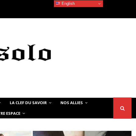
English
Devoir de Mémoire – Maú-Ri : Dans l’Afrique/Égypte…
LA CLEF DU SAVOIR
NOS ALLIES
RE ESPACE