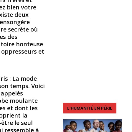
ez bien votre
t
é
existe deux
g
e mensongère
r
ire secrète où
a
ses des
n
stoire honteuse
t
e
s oppresseurs et
d
e
l
a
ris : La mode
c
son temps. Voici
u
 appelés
l
t
robe moulante
u
es et dont les
L'HUMANITÉ EN PÉRIL
r
oprient la
e
-être le seul
d
i ressemble à
e