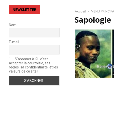
e
v
NEWSLETTER
o
Accueil
MENU PRINCIP
i
Sapologie
r
Nom
d
e
M
É-mail
é
m
o
S'abonner à KL, c'est
i
accepter la courtoisie, ses
r
règles, sa confidentialité, et les
e
valeurs de ce site !
:
L
’
i
m
p
r
e