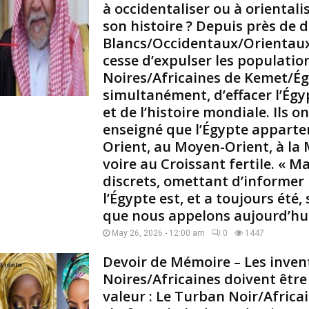
o
à occidentaliser ou à orientalis
u
son histoire ? Depuis près de d
s
Blancs/Occidentaux/Orientaux
a
cesse d’expulser les populatio
b
Noires/Africaines de Kemet/Ég
a
simultanément, d’effacer l’Égy
n
d
et de l’histoire mondiale. Ils o
o
enseigné que l’Égypte apparte
n
Orient, au Moyen-Orient, à la
n
voire au Croissant fertile. « Ma
e
discrets, omettant d’informer
n
t
l’Égypte est, et a toujours été,
,
que nous appelons aujourd’hui
p
May 26, 2026 - 12:00 am
0
1447
u
i
Devoir de Mémoire – Les inven
s
Noires/Africaines doivent être
i
valeur : Le Turban Noir/Africai
l
s