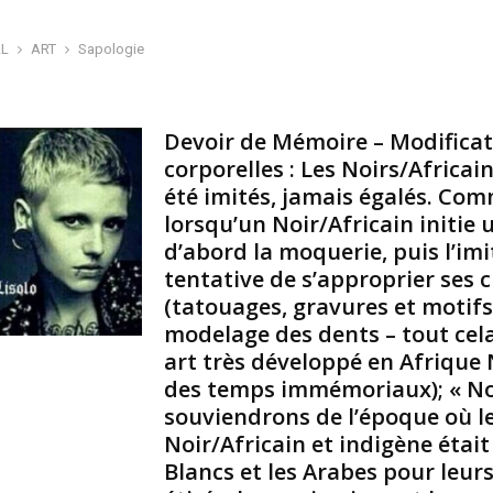
i
r
AL
ART
Sapologie
e
–
M
o
Devoir de Mémoire – Modifica
d
corporelles : Les Noirs/Africai
e
été imités, jamais égalés. Co
:
lorsqu’un Noir/Africain initie 
H
d’abord la moquerie, puis l’imi
a
s
tentative de s’approprier ses 
a
(tatouages, gravures et motifs
r
modelage des dents – tout cel
d
art très développé en Afrique
d
des temps immémoriaux); « N
e
l
souviendrons de l’époque où le
a
Noir/Africain et indigène étai
v
Blancs et les Arabes pour leurs
i