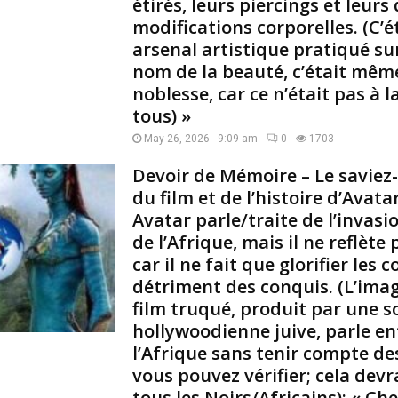
étirés, leurs piercings et leurs
e
modifications corporelles. (C’é
,
n
arsenal artistique pratiqué su
o
nom de la beauté, c’était mêm
t
noblesse, car ce n’était pas à l
r
tous) »
e
c
May 26, 2026 - 9:09 am
0
1703
u
Devoir de Mémoire – Le saviez-
l
t
du film et de l’histoire d’Avatar
u
Avatar parle/traite de l’invas
r
de l’Afrique, mais il ne reflète 
e
car il ne fait que glorifier les
,
détriment des conquis. (L’ima
t
film truqué, produit par une s
o
u
hollywoodienne juive, parle e
j
l’Afrique sans tenir compte des
o
vous pouvez vérifier; cela dev
u
tous les Noirs/Africains); « Che
r