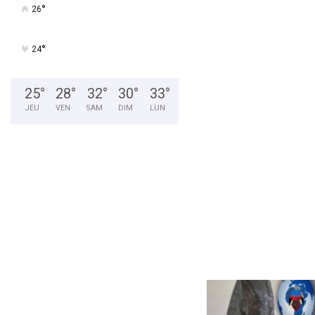
x
°
26
q
u
i
°
24
p
o
u
25
°
28
°
32
°
30
°
33
°
s
JEU
VEN
SAM
DIM
LUN
s
e
n
t
l
e
s
h
o
m
m
e
s
e