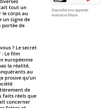
 diverses
t
tait tout un
a
Disponible pour appareils
t
r le corps au
Android et iPhone.
o
e un signe de
u
a portée de
a
g
e
s
vous ? Le secret
f
 : Le film
o
ion européenne
n
pas la réalité,
t
 conquérants au
p
ge prouve qu’un
a
ociété
r
t
ntièrement de
i
 faits réels que
e
rait concerner
i
rs frères et
n