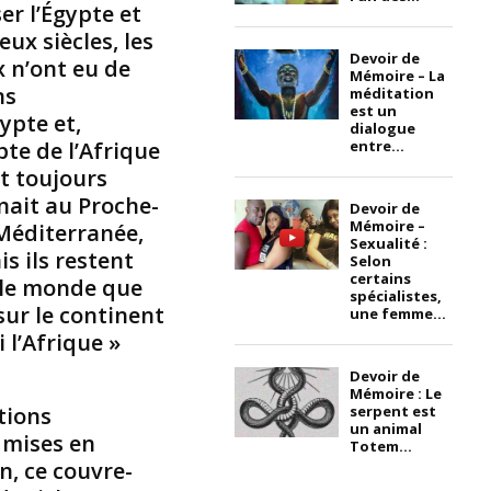
i
er l’Égypte et
q
eux siècles, les
u
Devoir de
 n’ont eu de
Mémoire – La
e
ns
méditation
s
est un
ypte et,
u
dialogue
pte de l’Afrique
b
entre...
s
nt toujours
a
nait au Proche-
Devoir de
h
Mémoire –
 Méditerranée,
a
Sexualité :
is ils restent
r
Selon
certains
 le monde que
i
spécialistes,
e
 sur le continent
une femme...
n
 l’Afrique »
n
e
Devoir de
Mémoire : Le
,
tions
serpent est
e
un animal
 mises en
t
Totem...
n, ce couvre-
b
i