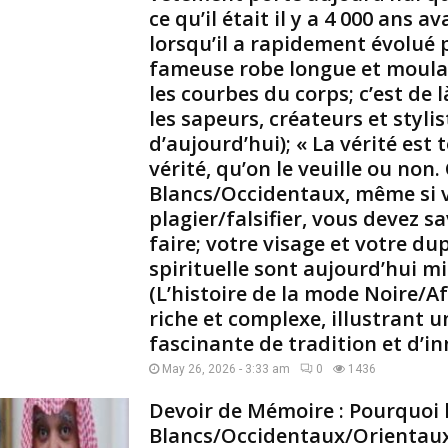
ce qu’il était il y a 4 000 ans ava
d
’
lorsqu’il a rapidement évolué 
a
fameuse robe longue et moula
b
les courbes du corps; c’est de 
o
les sapeurs, créateurs et stylis
r
d’aujourd’hui); « La vérité est 
d
i
vérité, qu’on le veuille ou non.
l
Blancs/Occidentaux, même si 
s
plagier/falsifier, vous devez 
r
faire; votre visage et votre dup
i
spirituelle sont aujourd’hui mi
e
n
(L’histoire de la mode Noire/Af
t
riche et complexe, illustrant u
,
fascinante de tradition et d’in
p
May 26, 2026 - 3:33 am
0
1436
u
i
Devoir de Mémoire : Pourquoi 
s
Blancs/Occidentaux/Orientaux
n