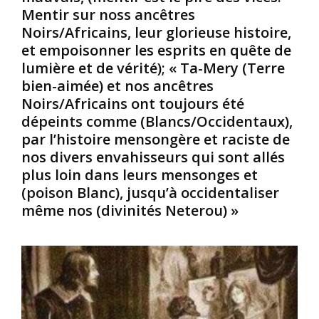
i
c
n
Mentir sur noss ancêtres
p
e
o
Noirs/Africains, leur glorieuse histoire,
o
r
l
et empoisonner les esprits en quête de
r
t
.
t
a
lumière et de vérité); « Ta-Mery (Terre
M
e
i
a
bien-aimée) et nos ancêtres
n
n
i
Noirs/Africains ont toujours été
t
s
s
dépeints comme (Blancs/Occidentaux),
a
d
,
par l’histoire mensongère et raciste de
u
i
s
j
s
nos divers envahisseurs qui sont allés
a
o
e
v
plus loin dans leurs mensonges et
u
n
i
(poison Blanc), jusqu’à occidentaliser
r
t
e
même nos (divinités Neterou) »
d
q
z
’
u
-
h
’
v
u
i
o
i
l
u
c
/
s
e
e
q
n
l
u