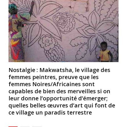
c
v
a
h
a
p
a
n
p
n
t
r
g
J
i
é
.
s
C
s
?
,
o
?
d
n
B
’
a
e
a
r
Nostalgie : Makwatsha, le village des
a
u
t
u
t
e
femmes peintres, preuve que les
c
r
n
femmes Noires/Africaines sont
o
e
A
capables de bien des merveilles si on
u
s
f
leur donne l’opportunité d’émerger;
p
5
r
quelles belles œuvres d’art qui font de
d
0
i
’
0
ce village un paradis terrestre
q
A
0
u
n
a
e