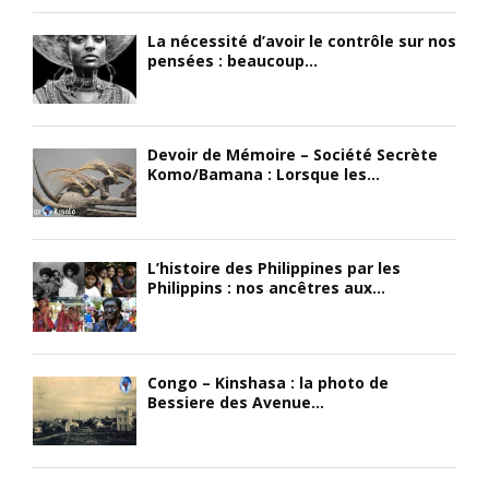
L
o
u
La nécessité d’avoir le contrôle sur nos
a
u
i
pensées : beaucoup...
c
v
)
r
é
;
é
e
«
o
d
P
Devoir de Mémoire – Société Secrète
l
a
i
Komo/Bamana : Lorsque les...
i
n
c
s
s
a
a
s
s
t
a
s
L’histoire des Philippines par les
i
t
o
Philippins : nos ancêtres aux...
o
o
d
n
m
o
a
b
i
o
e
t
Congo – Kinshasa : la photo de
p
,
s
Bessiere des Avenue...
é
g
a
r
r
g
é
a
r
s
v
a