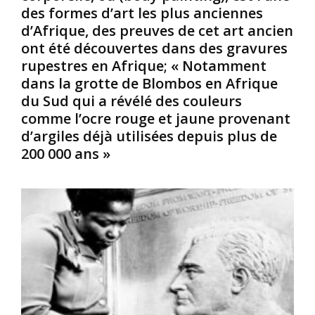
n
’
é
des formes d’art les plus anciennes
e
É
l
d’Afrique, des preuves de cet art ancien
d
m
e
ont été découvertes dans des gravures
é
e
8
rupestres en Afrique; « Notamment
f
r
a
i
a
v
dans la grotte de Blombos en Afrique
n
u
r
du Sud qui a révélé des couleurs
i
d
i
comme l’ocre rouge et jaune provenant
t
e
l
d’argiles déjà utilisées depuis plus de
p
/
1
200 000 ans »
a
T
9
s
a
7
l
b
1
a
u
,
v
l
é
é
a
t
r
S
a
i
m
i
t
a
t
a
r
u
b
a
n
l
g
s