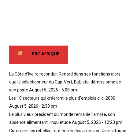
c
h
e
a
c
e
c
h
t
h
e
d
e
z
e
r
l
t
é
e
o
e
s
u
BBC AFRIQUE
l
N
s
l
o
l
e
i
e
La Côte d'Ivoire reconduit Renard dans ses fonctions alors
m
r
s
que le sélectionneur du Cap-Vert, Bubista, démissionne de
e
s
t
n
/
e
son poste
August 5, 2026 - 5:08 pm
t
A
m
Les 10 secteurs qui créeront le plus d'emplois d'ici 2030
d
f
p
August 5, 2026 - 2:38 pm
e
r
s
Le plus vieux président du monde remanie l'armée, son
r
i
,
r
c
m
absence alimentant l'inquiétude
August 5, 2026 - 12:23 pm
i
a
a
Comment les rebelles font entrer des armes en Centrafrique
è
i
i