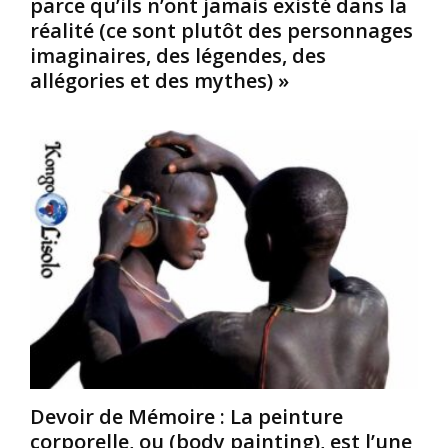
parce qu’ils n’ont jamais existé dans la
e
l
e
réalité (ce sont plutôt des personnages
s
’
2
imaginaires, des légendes, des
A
5
?
t
allégories et des mythes) »
o
L
l
c
e
a
t
t
n
o
e
t
b
r
e
r
m
:
e
e
L
1
«
a
8
T
8
C
a
1
r
b
e
é
l
t
o
e
d
l
t
é
e
t
c
e
Devoir de Mémoire : La peinture
é
»
d
d
corporelle, ou (body painting), est l’une