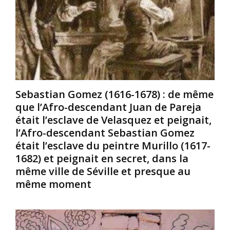
o
l
e
m
e
v
.
a
o
L
é
t
’
t
r
h
é
e
i
é
c
s
c
é
Sebastian Gomez (1616-1678) : de même
t
r
l
que l’Afro-descendant Juan de Pareja
o
i
è
était l’esclave de Velasquez et peignait,
i
t
b
r
e
r
l’Afro-descendant Sebastian Gomez
e
3
e
était l’esclave du peintre Murillo (1617-
a
0
P
1682) et peignait en secret, dans la
-
0
i
même ville de Séville et presque au
t
0
c
même moment
-
0
a
e
a
s
l
n
s
l
s
o
e
a
a