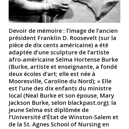
e
d
c
i
i
u
d
n
l
e
a
p
Devoir de mémoire : l’image de l’ancien
n
e
t
t
n
e
président Franklin D. Roosevelt (sur la
i
l
u
pièce de dix cents américaine) a été
t
a
r
adaptée d’une sculpture de l’artiste
é
t
,
afro-américaine Selma Hortense Burke
d
i
d
(Burke, artiste et enseignante, a fondé
e
n
e
s
e
deux écoles d’art; elle est née à
s
p
s
s
Mooresville, Caroline du Nord); « Elle
o
t
i
est l’une des dix enfants du ministre
p
l
n
local (Neal Burke et son épouse, Mary
u
’
a
Jackson Burke, selon blackpast.org); la
l
u
t
jeune Selma est diplômée de
a
n
e
t
d
u
l’Université d’État de Winston-Salem et
i
e
r
de la St. Agnes School of Nursing en
o
s
,