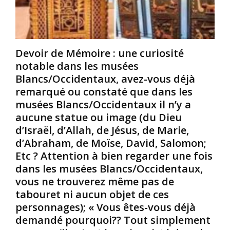
:
L
u
Q
e
i
u
s
z
i
X
P
Devoir de Mémoire : une curiosité
s
V
i
notable dans les musées
o
T
c
n
a
a
Blancs/Occidentaux, avez-vous déjà
t
b
s
remarqué ou constaté que dans les
l
l
s
musées Blancs/Occidentaux il n’y a
e
e
o
aucune statue ou image (du Dieu
s
t
,
d’Israël, d’Allah, de Jésus, de Marie,
v
t
n
r
e
é
d’Abraham, de Moïse, David, Salomon;
a
s
à
Etc ? Attention à bien regarder une fois
i
d
M
dans les musées Blancs/Occidentaux,
s
e
a
vous ne trouverez même pas de
C
T
l
tabouret ni aucun objet de ces
r
h
a
é
o
personnages); « Vous êtes-vous déjà
g
o
t
a
demandé pourquoi?? Tout simplement
l
h
l