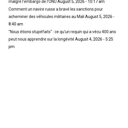
malgré l'embargo de l'ONU
August 5, 2026 - 10:17 am
r
n
s
Comment un navire russe a bravé les sanctions pour
e
s
c
c
/
’
acheminer des véhicules militaires au Mali
August 5, 2026 -
e
É
e
8:40 am
m
g
s
"Nous étions stupéfaits" : ce qu'un requin qui a vécu 400 ans
o
y
t
peut nous apprendre sur la longévité
August 4, 2026 - 5:25
t
p
i
?
t
n
pm
?
i
e
(
e
x
R
n
a
o
s
c
m
,
t
a
i
;
n
l
i
h
/
l
i
e
e
s
l
s
t
l
t
o
e
p
r
p
e