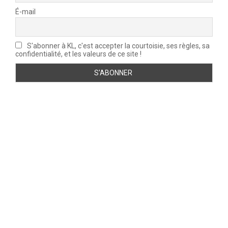
s
É-mail
h
e
,
S'abonner à KL, c'est accepter la courtoisie, ses règles, sa
n
confidentialité, et les valeurs de ce site !
a
î
t
l
e
1
0
j
u
i
l
l
e
t
1
9