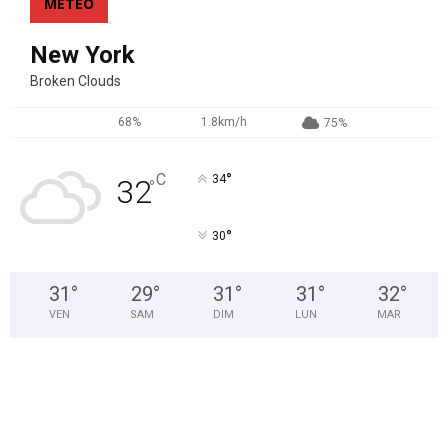
MÉTEO
o
u
r
New York
s
Broken Clouds
e
l
68%
1.8km/h
75%
u
i
o
°
C
34
32
°
u
v
°
30
r
a
n
31
°
29
°
31
°
31
°
32
°
t
VEN
SAM
DIM
LUN
MAR
l
e
s
p
o
r
t