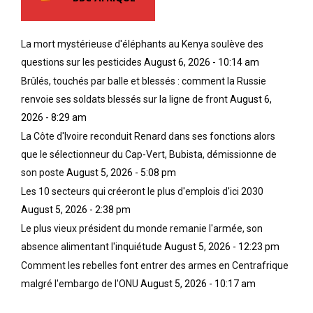
a
t
i
La mort mystérieuse d'éléphants au Kenya soulève des
o
questions sur les pesticides
August 6, 2026 - 10:14 am
n
Brûlés, touchés par balle et blessés : comment la Russie
a
l
renvoie ses soldats blessés sur la ligne de front
August 6,
e
2026 - 8:29 am
d
La Côte d'Ivoire reconduit Renard dans ses fonctions alors
e
que le sélectionneur du Cap-Vert, Bubista, démissionne de
s
É
son poste
August 5, 2026 - 5:08 pm
t
Les 10 secteurs qui créeront le plus d'emplois d'ici 2030
a
August 5, 2026 - 2:38 pm
t
Le plus vieux président du monde remanie l'armée, son
s
-
absence alimentant l'inquiétude
August 5, 2026 - 12:23 pm
U
Comment les rebelles font entrer des armes en Centrafrique
n
malgré l'embargo de l'ONU
August 5, 2026 - 10:17 am
i
s