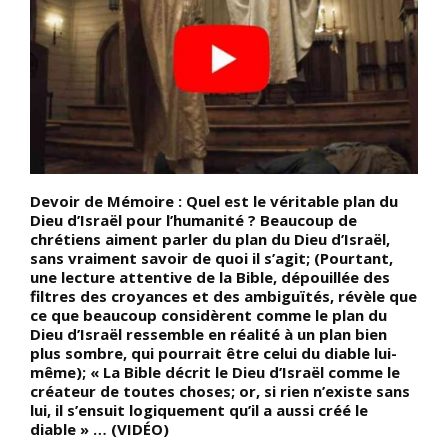
Devoir de Mémoire : Quel est le véritable plan du
D
Dieu d’Israël pour l’humanité ? Beaucoup de
d
chrétiens aiment parler du plan du Dieu d’Israël,
(
sans vraiment savoir de quoi il s’agit; (Pourtant,
N
une lecture attentive de la Bible, dépouillée des
C
filtres des croyances et des ambiguïtés, révèle que
a
ce que beaucoup considèrent comme le plan du
p
Dieu d’Israël ressemble en réalité à un plan bien
a
plus sombre, qui pourrait être celui du diable lui-
D
même); « La Bible décrit le Dieu d’Israël comme le
r
créateur de toutes choses; or, si rien n’existe sans
m
lui, il s’ensuit logiquement qu’il a aussi créé le
p
diable » … (VIDÉO)
d