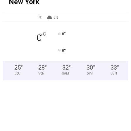
New York
%
0%
°
C
0
0
°
°
0
25
°
28
°
32
°
30
°
33
°
JEU
VEN
SAM
DIM
LUN