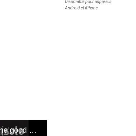
Disponible pour appareils
Android et iPhone.
Duty of Memory: Masu is one of those songs from the good old days; We are in 1986 in the Democratic Republic of Kongo (formerly Zaire), when the song Masu by the Tout Puissant (TP) orchestra was released; it was at the time when Zaire was still making all of Africa dance, a beautiful era with beautiful music, the original Kongolese rumba