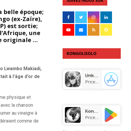
SUIVEZ-NOUS SUR
a belle époque;
go (ex-Zaïre),
) est sortie;
l’Afrique, une
e originale …
KONGOLISOLO
APPLICATION
nco Lwambo Makiadi,
Unknown app
ait à l’âge d’or de
Price:
Free
rme physique et
 avec la chanson
KongoLisolo
urner au vinaigre à
Price:
Free
sidéraient comme de