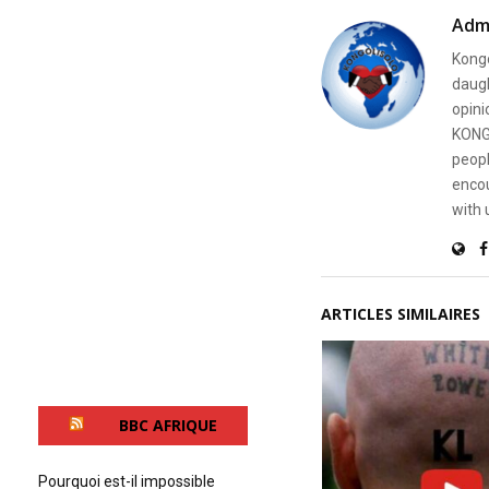
e
Adm
9
0
Kongo
%
daugh
opini
KONG
peopl
encou
with 
ARTICLES SIMILAIRES
BBC AFRIQUE
Pourquoi est-il impossible