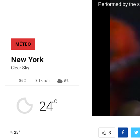
MÉTEO
New York
Clear Sky
86%
3.1km/h
8%
C
24
°
0
s
e
°
3
25
c
o