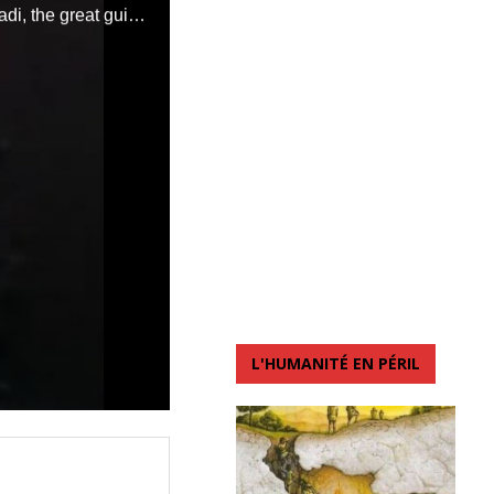
Performed by the singer Jolie Deta, Masu was a real cult hit. Franco Lwambo Makiadi, the great guitarist, author, composer, dancer, and President of TP OK Jazz, was in the golden age of his musical career, an artistic career of high definition. Jolie Deta, at the time, made many people dream with her beautiful voice and her physical and artistic charm. Considered the painter of society, Lwambo had struck hard again with the song Masu. It was a way for him to denounce the friendly relations which ended up turning sour because of certain hypocrisies, slanders, and ulterior motives between those who considered themselves true friends. Masu has had huge and phenomenal success. By, KL
L'HUMANITÉ EN PÉRIL