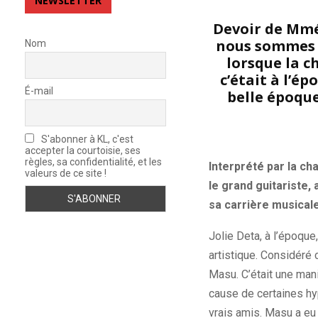
NEWSLETTER
Devoir de Mmém
nous sommes e
Nom
lorsque la c
c’était à l’é
É-mail
belle époque
S'abonner à KL, c'est
accepter la courtoisie, ses
règles, sa confidentialité, et les
Interprété par la ch
valeurs de ce site !
le grand guitariste,
sa carrière musicale
Jolie Deta, à l’époqu
artistique. Considéré
Masu. C’était une mani
cause de certaines hy
vrais amis. Masu a e