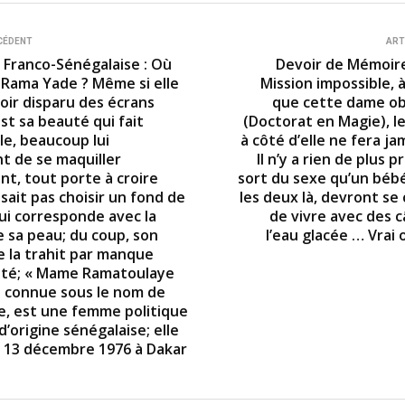
CÉDENT
ART
 Franco-Sénégalaise : Où
Devoir de Mémoire
 Rama Yade ? Même si elle
Mission impossible, 
oir disparu des écrans
que cette dame o
est sa beauté qui fait
(Doctorat en Magie), l
lle, beaucoup lui
à côté d’elle ne fera jam
t de se maquiller
Il n’y a rien de plus p
nt, tout porte à croire
sort du sexe qu’un bébé
 sait pas choisir un fond de
les deux là, devront se
lui corresponde avec la
de vivre avec des c
e sa peau; du coup, son
l’eau glacée … Vrai 
e la trahit par manque
ité; « Mame Ramatoulaye
s connue sous le nom de
, est une femme politique
d’origine sénégalaise; elle
e 13 décembre 1976 à Dakar