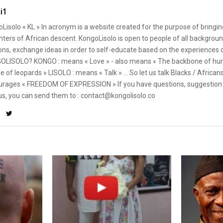
i1
Lisolo « KL » In acronym is a website created for the purpose of bringin
ters of African descent. KongoLisolo is open to people of all backgroun
ons, exchange ideas in order to self-educate based on the experiences
OLISOLO? KONGO : means « Love » - also means « The backbone of hum
e of leopards » LISOLO : means « Talk » ... So let us talk Blacks / African
rages « FREEDOM OF EXPRESSION » If you have questions, suggestion 
us, you can send them to : contact@kongolisolo.co