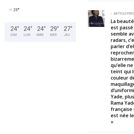
n
d
°
23
s
ARTICLE PRÉ
o
La beauté
f
est passé
7
24
°
24
°
24
°
29
°
27
°
m
semble av
DIM
LUN
MAR
MER
JEU
i
radars, c’
n
parler d’e
u
t
reprochen
e
bizarreme
s
qu’elle ne
,
4
teint qui 
6
couleur d
s
maquillag
e
c
d’uniform
o
Yade, plu
n
Rama Yade
d
s
française 
V
est née l
o
»
l
u
m