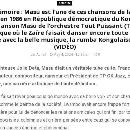
Actualité
oire : Masu est l’une de ces chansons de l
n 1986 en République démocratique du Kon
hanson Masu de l’orchestre Tout Puissant (TP
poque où le Zaïre faisait danser encore toute 
 avec la belle musique, la rumba Kongolais
(VIDÉO)
par
Admi1
May 4, 2024 - 12:10 am
0
anteuse Jolie Deta, Masu était un véritable tube culte. Fra
 auteur, compositeur, danseur et Président de TP OK Jazz, ét
, une carrière artistique de haute définition.
e, faisait rêver beaucoup de monde avec sa belle voix et son cha
 comme le peintre de la société, Lwambo avait encore frappé fort
ère pour lui de dénoncer les relations amicales qui ont fini par to
pocrisies, calomnies et arrière-pensées entre ceux qui se con
u un succès énorme et phénoménal.