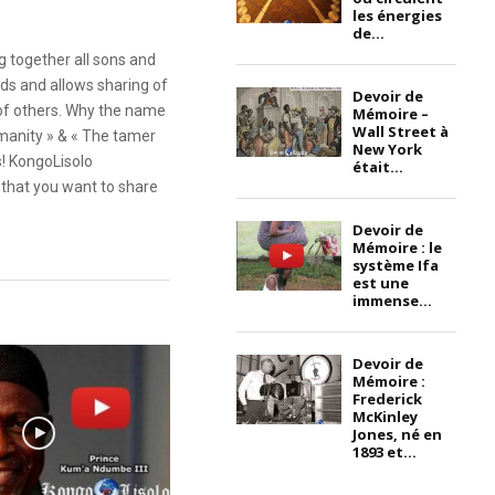
les énergies
de...
g together all sons and
ds and allows sharing of
Devoir de
 of others. Why the name
Mémoire –
Wall Street à
anity » & « The tamer
New York
s! KongoLisolo
était...
that you want to share
Devoir de
Mémoire : le
système Ifa
est une
immense...
Devoir de
Mémoire :
Frederick
McKinley
Jones, né en
1893 et...