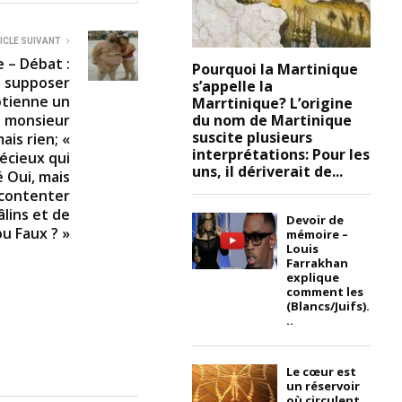
ICLE SUIVANT
 – Débat :
Pourquoi la Martinique
à supposer
s’appelle la
btienne un
Marrtinique? L’origine
du nom de Martinique
e monsieur
suscite plusieurs
ais rien; «
interprétations: Pour les
récieux qui
uns, il dériverait de...
 Oui, mais
 contenter
âlins et de
Devoir de
ou Faux ? »
mémoire –
Louis
Farrakhan
explique
comment les
(Blancs/Juifs).
..
Le cœur est
un réservoir
où circulent