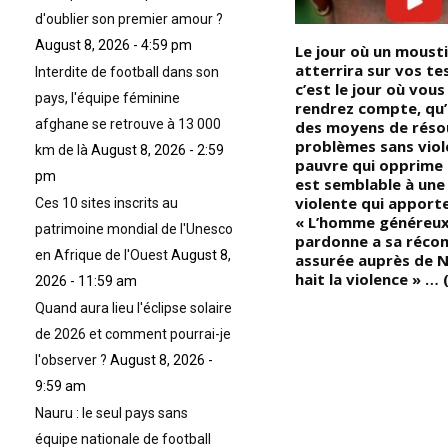
d'oublier son premier amour ?
August 8, 2026 - 4:59 pm
États-Unis : pourquoi le Peuple
Le jour où un moust
s
Gullah n’a jamais perdu sa
atterrira sur vos tes
Interdite de football dans son
re
culture négro-africaine ? Les
c’est le jour où vou
pays, l'équipe féminine
n
Guillahs sont des Noirs-
rendrez compte, qu’i
afghane se retrouve à 13 000
Américains qui vivent dans la
des moyens de réso
es
région des îles et des plaines
problèmes sans viole
km de là
August 8, 2026 - 2:59
u
côtières des États de la
pauvre qui opprime 
pm
Caroline du Sud et de Géorgie
est semblable à une 
lle
où leurs ancêtres Noirs
violente qui apporte
Ces 10 sites inscrits au
cultivaient le riz
« L’homme généreux
patrimoine mondial de l'Unesco
ps
pardonne a sa réco
en Afrique de l'Ouest
August 8,
assurée auprès de 
hait la violence » …
2026 - 11:59 am
ui
Quand aura lieu l'éclipse solaire
de 2026 et comment pourrai-je
.
l'observer ?
August 8, 2026 -
9:59 am
s
Nauru : le seul pays sans
équipe nationale de football