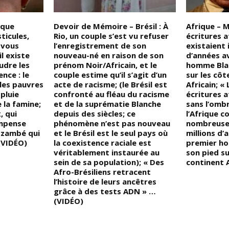
ique
Devoir de Mémoire – Brésil : À
Afrique – 
ticules,
Rio, un couple s’est vu refuser
écritures a
s vous
l’enregistrement de son
existaient i
l existe
nouveau-né en raison de son
d’années a
udre les
prénom Noir/Africain, et le
homme Blan
nce : le
couple estime qu’il s’agit d’un
sur les côt
les pauvres
acte de racisme; (le Brésil est
Africain; «
pluie
confronté au fléau du racisme
écritures a
 la famine;
et de la suprématie Blanche
sans l’omb
, qui
depuis des siècles; ce
l’Afrique 
mpense
phénomène n’est pas nouveau
nombreuses
Nzambé qui
et le Brésil est le seul pays où
millions d’
 (VIDÉO)
la coexistence raciale est
premier h
véritablement instaurée au
son pied su
sein de sa population); « Des
continent A
Afro-Brésiliens retracent
l’histoire de leurs ancêtres
grâce à des tests ADN » …
(VIDÉO)