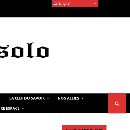
English
La beauté Noire/Africaine – Quand les jeunes…
LA CLEF DU SAVOIR
NOS ALLIES
RE ESPACE