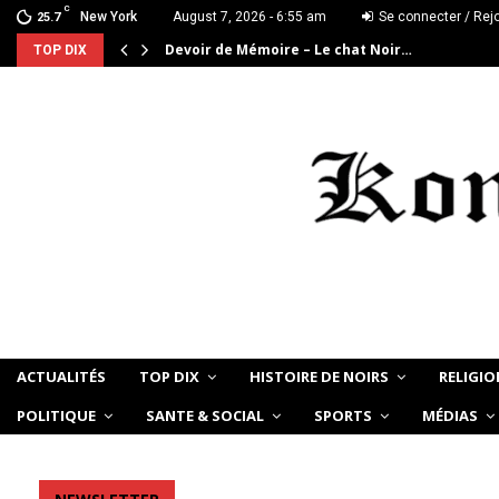
C
New York
August 7, 2026 - 6:55 am
Se connecter / Rej
25.7
Devoir de Mémoire – Le chat Noir…
TOP DIX
ACTUALITÉS
TOP DIX
HISTOIRE DE NOIRS
RELIGIO
POLITIQUE
SANTE & SOCIAL
SPORTS
MÉDIAS