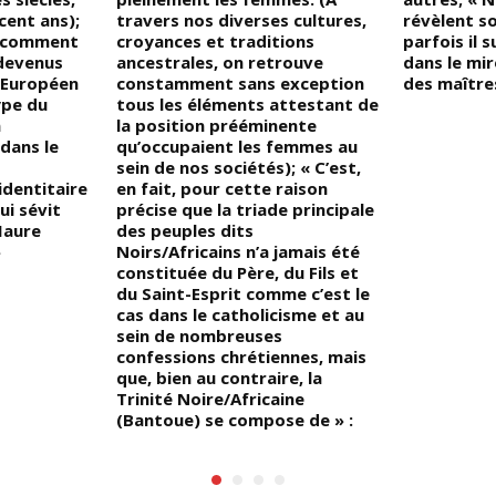
cent ans);
travers nos diverses cultures,
révèlent s
e comment
croyances et traditions
parfois il 
 devenus
ancestrales, on retrouve
dans le mir
l’Européen
constamment sans exception
des maîtres
ype du
tous les éléments attestant de
a
la position prééminente
dans le
qu’occupaient les femmes au
sein de nos sociétés); « C’est,
identitaire
en fait, pour cette raison
i sévit
précise que la triade principale
 Maure
des peuples dits
»
Noirs/Africains n’a jamais été
constituée du Père, du Fils et
du Saint-Esprit comme c’est le
cas dans le catholicisme et au
sein de nombreuses
confessions chrétiennes, mais
que, bien au contraire, la
Trinité Noire/Africaine
(Bantoue) se compose de » :