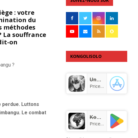
SUIVEZ-NOUS SUR
ège : votre
mination du
es méthodes
? La souffrance
dit-on
KONGOLISOLO
bangu ?
APPLICATION
Unknown app
Price:
Free
e perdue. Luttons
 Kimbangu. Le combat
KongoLisolo
Price:
Free