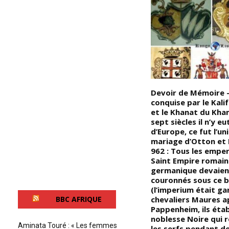
Par quel mécanisme les piètres
Devoir de Mémoire 
hommes d’églises arrivent à
conquise par le Kali
e
exercer leur emprise sur de
et le Khanat du Kha
e
hauts intellectuels ? Nous
sept siècles il n’y eu
t)
connaissons des gens et des
d’Europe, ce fut l’un
mecs qui sont super calés sur
mariage d’Otton et 
des sujets pointus, qui ont des
962 : Tous les empe
connaissances de très
Saint Empire romain
poussées sur la géostratégie
germanique devaien
actuelle, sur l’histoire, des
couronnés sous ce b
s,
sciences, etc (…)
(l’imperium était ga
chevaliers Maures a
BBC AFRIQUE
Pappenheim, ils étab
noblesse Noire qui 
Aminata Touré : « Les femmes
l
les serfs pendant de