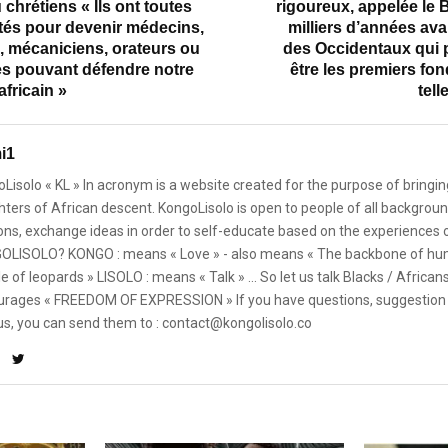
 chrétiens « Ils ont toutes
rigoureux, appelée le 
ités pour devenir médecins,
milliers d’années avan
s, mécaniciens, orateurs ou
des Occidentaux qui 
es pouvant défendre notre
être les premiers fo
africain »
tell
i1
Lisolo « KL » In acronym is a website created for the purpose of bringin
ters of African descent. KongoLisolo is open to people of all backgroun
ons, exchange ideas in order to self-educate based on the experiences
OLISOLO? KONGO : means « Love » - also means « The backbone of hum
e of leopards » LISOLO : means « Talk » ... So let us talk Blacks / African
rages « FREEDOM OF EXPRESSION » If you have questions, suggestion 
us, you can send them to : contact@kongolisolo.co