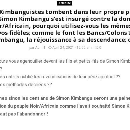
Actualité
Kimbanguistes tombent dans leur propre pi
Simon Kimbangu s’est insurgé contre la do
r/Africain, pourquoi utilisez-vous les mêm
vos fidèles; comme le font les Bancs/Colons 
mbangu, la réjouissance à sa descendance; 
par
Admi1
April 24, 2021 - 12:50 am
0
urs vous agenouiller devant les fils et petits-fils de Simon Kim
??
 ont-ils oublié les revendications de leur père spirituel ??
 les méthodes décriées ??
nes sinon les cent ans de Simon Kimbangu seront une pein
ation du peuple Noir/Africain comme l’avait souhaité Simon
faut pas l’abandonner !