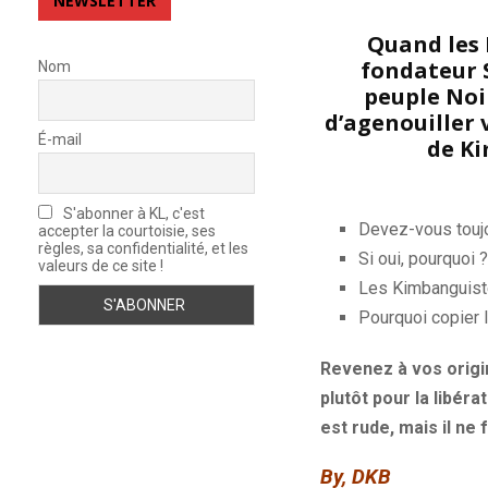
NEWSLETTER
Quand les 
fondateur 
Nom
peuple Noi
d’agenouiller 
É-mail
de Ki
S'abonner à KL, c'est
Devez-vous toujo
accepter la courtoisie, ses
règles, sa confidentialité, et les
Si oui, pourquoi 
valeurs de ce site !
Les Kimbanguistes
Pourquoi copier
Revenez à vos origi
plutôt pour la libér
est rude, mais il ne 
By, DKB