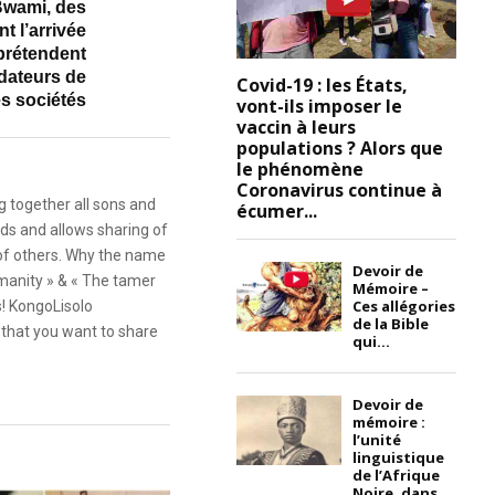
Bwami, des
t l’arrivée
prétendent
ndateurs de
Covid-19 : les États,
es sociétés
vont-ils imposer le
vaccin à leurs
populations ? Alors que
le phénomène
Coronavirus continue à
g together all sons and
écumer...
ds and allows sharing of
 of others. Why the name
Devoir de
anity » & « The tamer
Mémoire –
Ces allégories
s! KongoLisolo
de la Bible
that you want to share
qui...
Devoir de
mémoire :
l’unité
linguistique
de l’Afrique
Noire, dans...