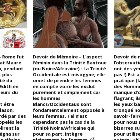
– Rome fut
Devoir de Mémoire – L’aspect
Devoir de 
fat Maure
féminin dans la Trinité Bantoue
l’observatio
n, pendant
(ou Noire/Africaine) : La Trinité
ont des yeu
t plus
Occidentale est misogyne; elle
pas !) Est 
ité du
omet de prendre les femmes
pratique (
Edith en
en compte voire les exclut
des Homme
reurs du
purement et simplement car
manque d’
les hommes
flagrant; il
t être
Blancs/Occidentaux sont
les yeux b
lason,
fondamentalement opposés à
tronqué no
rdé par des
leurs femmes. Tel n’est
savoir-fair
ppelés les
cependant pas le cas de la
pour nous 
lirent la
Trinité Noire/Africaine qui,
bizarres su
régna sur
pour sa part, intègre
pour utilis
s siècles,
pleinement les femmes. (À
autres; « 