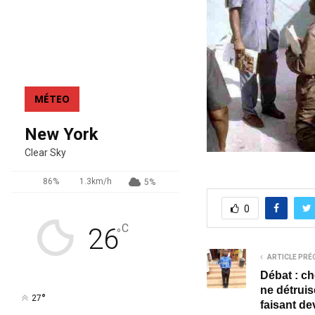
MÉTEO
New York
Clear Sky
86%
1.3km/h
5%
0
C
26
°
ARTICLE PRÉ
Débat : ch
ne détruis
°
27
faisant de