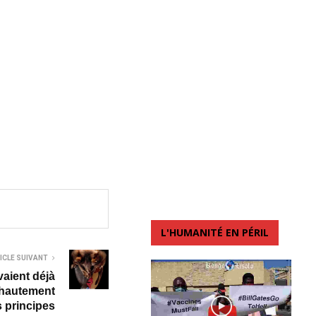
L'HUMANITÉ EN PÉRIL
ICLE SUIVANT
vaient déjà
 hautement
s principes