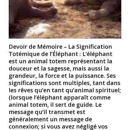
:
:
/
P
C
A
o
h
f
u
e
r
r
r
i
q
s
c
u
f
a
Devoir de Mémoire – La Signification
o
r
i
Totémique de l’Éléphant : L’éléphant
i
è
n
est un animal totem représentant la
l
r
e
e
e
douceur et la sagesse, mais aussi la
–
s
s
L
grandeur, la force et la puissance. Ses
N
e
’
significations sont multiples, tant dans
o
t
é
les rêves qu’en tant qu’animal spirituel;
i
s
l
(lorsque l’éléphant apparaît comme
r
œ
é
s
u
animal totem, il sert de guide. Le
g
/
r
a
message qu’il transmet est
A
s
n
généralement un message de
f
N
c
connexion; si vous avez négligé vos
r
o
e