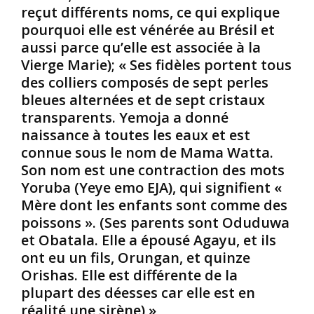
t
e
e
reçut différents noms, ce qui explique
c
e
k
pourquoi elle est vénérée au Brésil et
u
t
h
aussi parce qu’elle est associée à la
l
l
ô
Vierge Marie); « Ses fidèles portent tous
t
e
l
u
c
r
des colliers composés de sept perles
r
o
e
bleues alternées et de sept cristaux
e
l
v
transparents. Yemoja a donné
l
o
ê
naissance à toutes les eaux et est
e
n
t
connue sous le nom de Mama Watta.
t
i
a
s
a
Son nom est une contraction des mots
i
p
l
t
Yoruba (Yeye emo EJA), qui signifient «
i
i
u
Mère dont les enfants sont comme des
r
s
n
poissons ». (Ses parents sont Oduduwa
i
m
e
et Obatala. Elle a épousé Agayu, et ils
t
e
s
ont eu un fils, Orungan, et quinze
u
i
e
?
g
Orishas. Elle est différente de la
l
(
n
plupart des déesses car elle est en
,
S
i
réalité une sirène) »
e
e
f