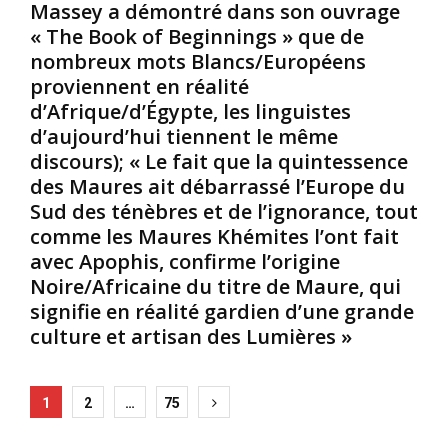
r
i
Massey a démontré dans son ouvrage
s
r
n
c
« The Book of Beginnings » que de
e
o
o
nombreux mots Blancs/Européens
/
u
n
proviennent en réalité
l
s
n
d’Afrique/d’Égypte, les linguistes
e
n
a
d’aujourd’hui tiennent le même
c
o
î
o
u
t
discours); « Le fait que la quintessence
n
s
r
des Maures ait débarrassé l’Europe du
t
a
e
Sud des ténèbres et de l’ignorance, tout
i
r
l
comme les Maures Khémites l’ont fait
n
m
e
avec Apophis, confirme l’origine
e
o
s
n
n
s
Noire/Africaine du titre de Maure, qui
t
s
e
signifie en réalité gardien d’une grande
d
d
c
culture et artisan des Lumières »
e
’
r
l
a
e
e
r
t
Posts
1
2
…
75
u
m
s
r
e
d
pagination
s
s
e