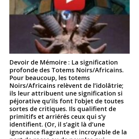
d
s
u
e
e
e
s
z
a
é
-
n
t
v
c
r
o
i
a
u
e
n
s
n
g
l
n
e
e
Devoir de Mémoire : La signification
e
r
s
.
profonde des Totems Noirs/Africains.
s
a
R
Pour beaucoup, les totems
s
r
e
Noirs/Africains relèvent de l’idolâtrie;
u
m
d
ils leur attribuent une signification si
r
e
é
l
s
péjorative qu’ils font l’objet de toutes
c
e
à
o
sortes de critiques. Ils qualifient de
u
u
u
primitifs et arriérés ceux qui s’y
r
t
v
identifient. (Or, il s’agit là d’une
p
i
r
ignorance flagrante et incroyable de la
r
l
e
o
i
z