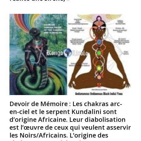
n
r
i
é
e
c
c
t
a
h
r
t
a
o
i
n
u
o
g
v
n
e
e
s
d
r
p
e
e
i
s
n
r
r
s
i
e
i
t
l
t
u
i
u
e
Devoir de Mémoire : Les chakras arc-
g
a
l
en-ciel et le serpent Kundalini sont
i
t
l
d’origine Africaine. Leur diabolisation
o
i
e
n
o
e
est l’œuvre de ceux qui veulent asservir
s
n
t
les Noirs/Africains. L’origine des
e
d
m