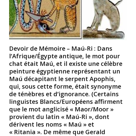
a
r
/
n
l
A
g
a
f
e
p
r
r
a
i
s
g
c
o
e
a
Devoir de Mémoire – Maú-Ri : Dans
p
d
i
l’Afrique/Égypte antique, le mot pour
p
e
n
r
l
s
chat était Maú, et il existe une célèbre
i
’
,
peinture égyptienne représentant un
m
e
v
Maú décapitant le serpent Apophis,
é
s
o
qui, sous cette forme, était synonyme
s
c
u
de ténèbres et d’ignorance. (Certains
s
l
l
u
a
e
linguistes Blancs/Européens affirment
r
v
z
que le mot anglicisé « Maor/Moor »
l
a
-
provient du latin « Maú-Ri », dont
a
g
v
dérivent les noms « Maú » et
t
e
o
« Ritania ». De même que Gerald
e
s
u