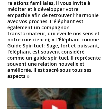
relations familiales, il vous invite à
i
i
i
méditer et à développer votre
c
r
n
a
s
t
empathie afin de retrouver l’harmonie
i
/
e
avec vos proches. L’éléphant est
n
A
m
également un compagnon
s
f
p
transformateur, qui éveille nos sens et
v
r
o
notre conscience); « L’Éléphant comme
i
i
r
v
c
e
Guide Spirituel : Sage, fort et puissant,
e
a
l
l’éléphant est souvent considéré
n
i
l
comme un guide spirituel. Il représente
t
n
e
souvent une relation nouvelle et
-
s
d
améliorée. Il est sacré sous tous ses
i
,
e
l
c
aspects »
l
s
o
’
c
n
A
o
n
f
m
a
r
m
i
i
e
s
q