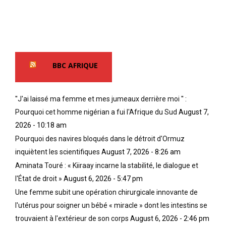
a
,
t
m
n
e
p
o
r
o
u
a
u
s
s
l
s
o
BBC AFRIQUE
e
o
i
;
m
t
i
m
a
''J'ai laissé ma femme et mes jumeaux derrière moi '' :
l
e
u
s
s
Pourquoi cet homme nigérian a fui l'Afrique du Sud
August 7,
s
a
n
e
2026 - 10:18 am
b
é
p
Pourquoi des navires bloqués dans le détroit d'Ormuz
a
s
t
inquiètent les scientifiques
August 7, 2026 - 8:26 am
n
e
i
d
s
Aminata Touré : « Kiiraay incarne la stabilité, le dialogue et
è
o
c
m
l'État de droit »
August 6, 2026 - 5:47 pm
n
l
e
Une femme subit une opération chirurgicale innovante de
n
a
c
l'utérus pour soigner un bébé « miracle » dont les intestins se
e
v
i
n
e
trouvaient à l'extérieur de son corps
August 6, 2026 - 2:46 pm
e