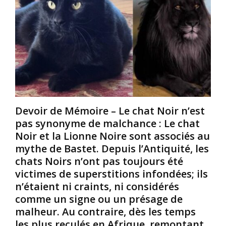
e
a
a
u
t
r
p
i
f
l
o
a
e
n
i
s
n
t
.
’
e
(
e
e
L
s
n
e
t
t
Devoir de Mémoire – Le chat Noir n’est
s
p
r
N
a
e
pas synonyme de malchance : Le chat
o
s
l
Noir et la Lionne Noire sont associés au
i
u
e
mythe de Bastet. Depuis l’Antiquité, les
r
n
c
chats Noirs n’ont pas toujours été
s
e
o
victimes de superstitions infondées; ils
/
f
r
A
a
p
n’étaient ni craints, ni considérés
f
t
s
comme un signe ou un présage de
r
a
e
malheur. Au contraire, dès les temps
i
l
t
les plus reculés en Afrique, remontant
c
i
l