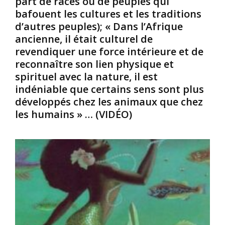
part de races ou de peuples qui
p
s
l
bafouent les cultures et les traditions
r
e
e
d’autres peuples); « Dans l’Afrique
e
r
s
ancienne, il était culturel de
t
d
r
revendiquer une force intérieure et de
e
a
i
reconnaître son lien physique et
r
n
t
r
s
u
spirituel avec la nature, il est
e
l
e
indéniable que certains sens sont plus
/
a
l
développés chez les animaux que chez
c
l
s
les humains » … (VIDÉO)
o
u
d
n
t
e
t
t
b
i
e
e
n
d
a
e
e
u
n
l
t
t
i
é
b
a
?
é
n
A
r
c