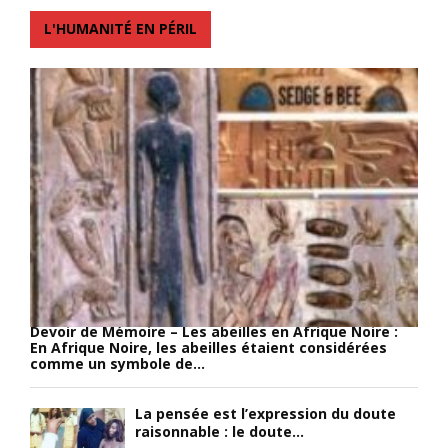
t
c
e
L'HUMANITÉ EN PÉRIL
l
h
r
e
o
s
s
i
,
o
x
v
m
.
ê
m
I
t
e
l
u
t
e
e
d
s
d
e
t
’
l
d
u
a
o
n
m
n
c
o
c
o
Devoir de Mémoire – Les abeilles en Afrique Noire :
n
p
s
En Afrique Noire, les abeilles étaient considérées
t
l
t
comme un symbole de...
a
u
u
g
s
m
La pensée est l’expression du doute
n
q
e
raisonnable : le doute...
e
u
i