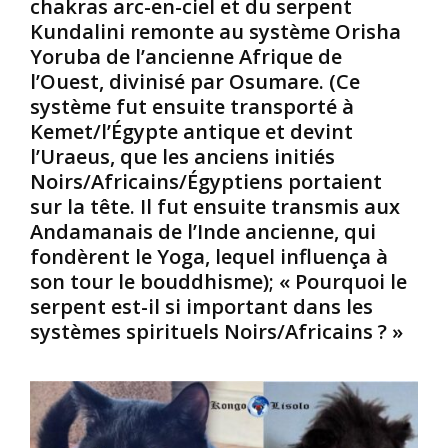
chakras arc-en-ciel et du serpent
t
’
é
Kundalini remonte au système Orisha
d
e
d
Yoruba de l’ancienne Afrique de
e
s
i
s
c
l’Ouest, divinisé par Osumare. (Ce
c
c
l
i
système fut ensuite transporté à
u
a
n
Kemet/l’Égypte antique et devint
l
v
a
l’Uraeus, que les anciens initiés
t
a
l
Noirs/Africains/Égyptiens portaient
u
g
e
r
e
sur la tête. Il fut ensuite transmis aux
;
e
o
l
Andamanais de l’Inde ancienne, qui
s
u
’
fondèrent le Yoga, lequel influença à
d
d
h
son tour le bouddhisme); « Pourquoi le
’
e
a
serpent est-il si important dans les
a
c
r
systèmes spirituels Noirs/Africains ? »
u
o
m
t
l
o
r
o
n
e
n
i
s
i
e
p
s
p