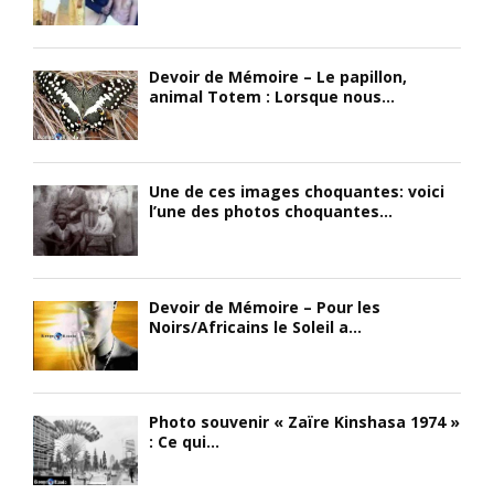
p
’
n
o
i
s
u
m
p
Devoir de Mémoire – Le papillon,
r
p
i
animal Totem : Lorsque nous...
r
é
r
a
r
é
m
a
d
p
t
u
Une de ces images choquantes: voici
e
i
p
l’une des photos choquantes...
r
f
e
c
e
u
o
t
p
m
p
l
Devoir de Mémoire – Pour les
m
l
e
Noirs/Africains le Soleil a...
e
u
M
d
s
a
e
q
n
s
u
g
Photo souvenir « Zaïre Kinshasa 1974 »
c
’
b
: Ce qui...
r
u
e
a
r
t