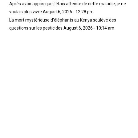
t
s
l
Après avoir appris que j'étais atteinte de cette maladie, je ne
l
p
,
voulais plus vivre
August 6, 2026 - 12:28 pm
’
a
s
La mort mystérieuse d'éléphants au Kenya soulève des
e
r
o
a
i
i
questions sur les pesticides
August 6, 2026 - 10:14 am
u
g
t
p
n
a
u
o
u
r
r
x
e
a
c
e
n
o
t
c
n
p
e
f
o
e
i
t
t
n
a
p
s
b
a
d
l
r
e
e
u
l
d
n
’
e
c
u
l
r
n