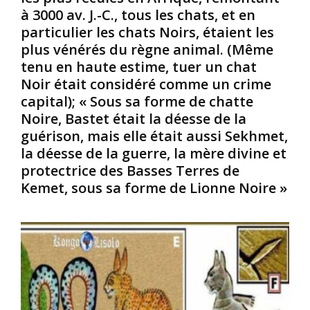
à 3000 av. J.-C., tous les chats, et en
a
t
’
i
é
particulier les chats Noirs, étaient les
e
n
;
s
plus vénérés du règne animal. (Même
s
i
p
tenu en haute estime, tuer un chat
s
l
r
Noir était considéré comme un crime
o
e
i
capital); « Sous sa forme de chatte
n
s
t
t
t
Noire, Bastet était la déesse de la
:
d
t
V
guérison, mais elle était aussi Sekhmet,
e
e
o
la déesse de la guerre, la mère divine et
v
m
u
protectrice des Basses Terres de
e
p
s
Kemet, sous sa forme de Lionne Noire »
n
s
,
u
d
l
s
e
e
d
t
s
e
o
N
s
u
o
é
r
i
t
n
r
r
e
s