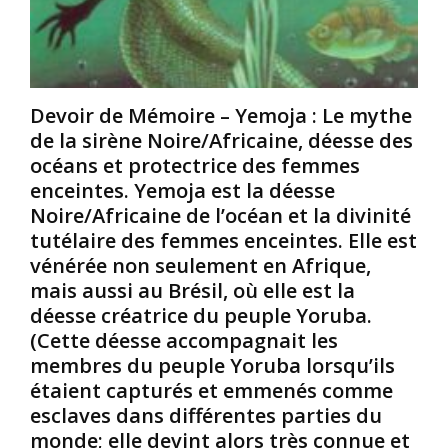
y
a
e
a
t
s
n
i
t
t
o
r
s
n
a
Devoir de Mémoire – Yemoja : Le mythe
u
c
u
de la sirène Noire/Africaine, déesse des
b
o
x
i
n
océans et protectrice des femmes
o
u
t
ù
enceintes. Yemoja est la déesse
n
r
c
Noire/Africaine de l’océan et la divinité
d
e
h
tutélaire des femmes enceintes. Elle est
é
l
a
vénérée non seulement en Afrique,
r
’
q
mais aussi au Brésil, où elle est la
a
e
u
c
s
e
déesse créatrice du peuple Yoruba.
i
c
t
(Cette déesse accompagnait les
n
l
r
membres du peuple Yoruba lorsqu’ils
e
a
a
étaient capturés et emmenés comme
m
v
i
esclaves dans différentes parties du
e
a
t
n
g
d
monde; elle devint alors très connue et