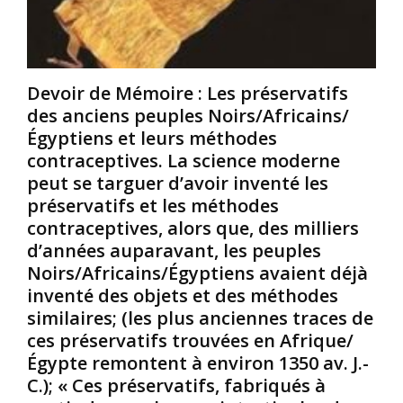
S
L
v
i
e
o
l
p
u
e
l
s
Devoir de Mémoire : Les préservatifs
s
u
p
des anciens peuples Noirs/Africains/
N
s
o
o
a
u
Égyptiens et leurs méthodes
i
n
r
contraceptives. La science moderne
r
c
q
peut se targuer d’avoir inventé les
s
i
u
préservatifs et les méthodes
/
e
o
contraceptives, alors que, des milliers
A
n
i
f
t
c
d’années auparavant, les peuples
r
e
e
Noirs/Africains/Égyptiens avaient déjà
i
s
r
inventé des objets et des méthodes
c
t
t
similaires; (les plus anciennes traces de
a
d
a
ces préservatifs trouvées en Afrique/
i
e
i
n
g
Égypte remontent à environ 1350 av. J.-
n
s
r
s
C.); « Ces préservatifs, fabriqués à
p
o
c