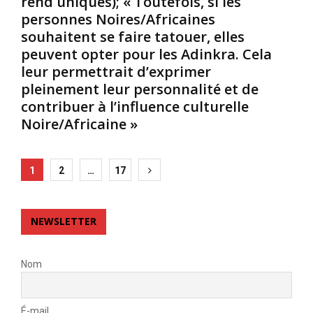
rend uniques); « Toutefois, si les
r
e
a
personnes Noires/Africaines
u
s
i
souhaitent se faire tatouer, elles
p
s
m
peuvent opter pour les Adinkra. Cela
t
e
a
i
,
leur permettrait d’exprimer
n
o
i
t
pleinement leur personnalité et de
n
l
a
contribuer à l’influence culturelle
d
s
-
Noire/Africaine »
a
é
t
n
t
-
s
a
i
Posts
u
i
1
2
…
17
l
n
e
p
pagination
t
n
u
r
t
,
NEWSLETTER
o
t
e
u
r
n
p
è
m
Nom
e
s
ê
a
b
m
u
i
e
É-mail