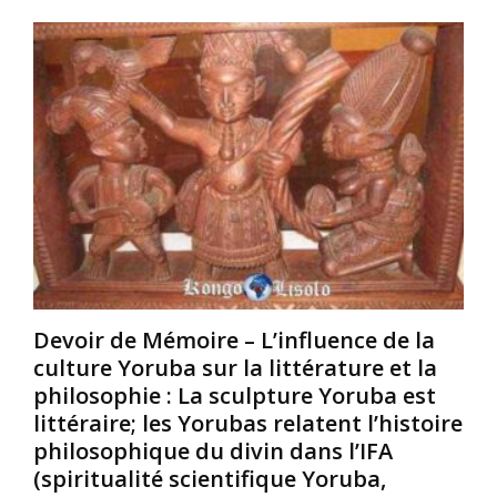
n
/
u
t
A
t
s
f
i
d
r
l
e
i
e
s
c
d
o
a
e
l
i
l
i
n
a
d
s
c
a
/
r
r
É
é
i
g
a
t
y
t
Devoir de Mémoire – L’influence de la
é
p
i
culture Yoruba sur la littérature et la
o
t
o
philosophie : La sculpture Yoruba est
n
i
n
littéraire; les Yorubas relatent l’histoire
t
e
s
n
?
philosophique du divin dans l’IFA
o
s
O
(spiritualité scientifique Yoruba,
u
é
n