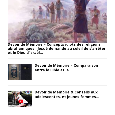
h
t
a
e
e
p
r
s
p
à
t
a
c
d
r
e
e
e
s
g
n
u
r
c
Devoir de Mémoire – Concepts idiots des religions
j
o
e
abrahamiques : Josué demande au soleil de s’arrêter,
e
s
i
et le Dieu d’Israël...
t
s
n
.
e
s
Devoir de Mémoire – Comparaison
L
s
i
entre la Bible et le...
e
s
g
p
e
n
r
c
i
i
o
f
Devoir de Mémoire & Conseils aux
n
n
i
adolescentes, et jeunes femmes...
c
n
a
i
u
n
p
d
t
e
e
,