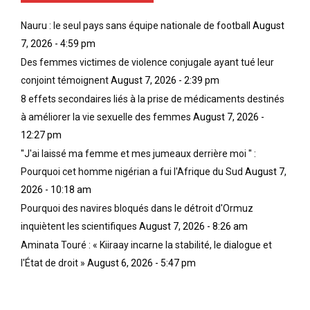
r
g
n
Nauru : le seul pays sans équipe nationale de football
August
l
r
u
o
o
i
7, 2026 - 4:59 pm
r
s
s
Des femmes victimes de violence conjugale ayant tué leur
s
s
i
conjoint témoignent
August 7, 2026 - 2:39 pm
q
e
b
8 effets secondaires liés à la prise de médicaments destinés
u
s
l
’
s
e
à améliorer la vie sexuelle des femmes
August 7, 2026 -
u
e
,
12:27 pm
n
?
q
''J'ai laissé ma femme et mes jumeaux derrière moi '' :
s
?
u
Pourquoi cet homme nigérian a fui l'Afrique du Sud
August 7,
e
V
e
u
o
l
2026 - 10:18 am
l
u
e
Pourquoi des navires bloqués dans le détroit d'Ormuz
l
s
D
inquiètent les scientifiques
August 7, 2026 - 8:26 am
i
ê
i
Aminata Touré : « Kiiraay incarne la stabilité, le dialogue et
o
t
e
n
e
u
l'État de droit »
August 6, 2026 - 5:47 pm
l
s
d
e
p
’
s
e
I