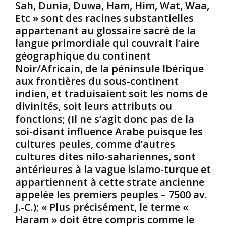
Sah, Dunia, Duwa, Ham, Him, Wat, Waa,
e
i
l
Etc » sont des racines substantielles
s
s
l
.
a
appartenant au glossaire sacré de la
e
L
t
m
langue primordiale qui couvrait l’aire
’
i
e
géographique du continent
u
o
n
Noir/Africain, de la péninsule Ibérique
n
n
t
aux frontières du sous-continent
i
d
l
t
e
indien, et traduisaient soit les noms de
’
é
s
h
divinités, soit leurs attributs ou
e
p
u
fonctions; (Il ne s’agit donc pas de la
s
r
m
soi-disant influence Arabe puisque les
t
é
a
cultures peules, comme d’autres
-
s
n
cultures dites nilo-sahariennes, sont
e
e
i
l
r
t
antérieures à la vague islamo-turque et
l
v
é
appartiennent à cette strate ancienne
e
a
q
appelée les premiers peuples – 7500 av.
t
t
u
J.-C.); « Plus précisément, le terme «
o
i
’
Haram » doit être compris comme le
u
f
i