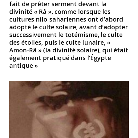
j
s
l
fait de prêter serment devant la
o
e
a
divinité « Râ », comme lorsque les
u
t
s
cultures nilo-sahariennes ont d’abord
r
d
a
adopté le culte solaire, avant d’adopter
s
e
c
successivement le totémisme, le culte
u
s
r
n
m
des étoiles, puis le culte lunaire, «
i
e
é
f
Amon-Râ » (la divinité solaire), qui était
f
t
i
également pratiqué dans l’Égypte
o
h
é
antique »
r
o
s
c
d
o
e
e
n
s
F
?
c
i
(
o
l
I
n
s
m
t
u
a
r
n
g
a
i
i
c
q
n
e
u