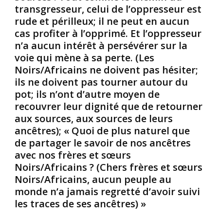
s
L
c
transgresseur, celui de l’oppresseur est
o
e
o
rude et périlleux; il ne peut en aucun
l
s
m
cas profiter à l’opprimé. Et l’oppresseur
i
a
m
n’a aucun intérêt à persévérer sur la
d
n
e
a
c
l
voie qui mène à sa perte. (Les
r
i
e
Noirs/Africains ne doivent pas hésiter;
i
e
m
ils ne doivent pas tourner autour du
t
n
a
pot; ils n’ont d’autre moyen de
é
s
i
recouvrer leur dignité que de retourner
p
l
:
e
l
aux sources, aux sources de leurs
L
u
o
ancêtres); « Quoi de plus naturel que
e
p
t
de partager le savoir de nos ancêtres
s
l
l
avec nos frères et sœurs
m
e
e
Noirs/Africains ? (Chers frères et sœurs
o
s
p
u
N
Noirs/Africains, aucun peuple au
l
v
o
u
monde n’a jamais regretté d’avoir suivi
e
i
s
les traces de ses ancêtres) »
m
r
i
e
s
n