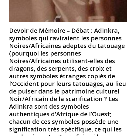
e
p
e
z
t
.
u
i
M
n
v
a
Devoir de Mémoire – Débat : Adinkra,
s
e
i
symboles qui raviraient les personnes
e
s
s
Noires/Africaines adeptes du tatouage
u
a
c
l
u
o
(pourquoi les personnes
l
x
m
Noires/Africaines utilisent-elles des
i
t
m
dragons, des serpents, des croix et
o
e
e
autres symboles étranges copiés de
n
s
n
l’Occident pour leurs tatouages, au lieu
f
t
t
a
s
u
de puiser dans le patrimoine culturel
i
d
n
Noir/Africain de la scarification ? Les
s
e
D
Adinkra sont des symboles
a
g
i
authentiques d’Afrique de l’Ouest;
n
r
e
chacun de ces symboles possède une
t
o
u
i
s
s
signification très spécifique, ce qui les
r
s
i