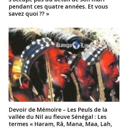
pendant ces quatre années. Et vous
é
r
e
d
e
u
savez quoi ?? »
e
p
d
s
r
’
r
o
a
o
d
m
i
u
o
s
c
u
e
t
r
t
i
,
u
v
q
n
e
u
i
.
’
d
D
i
e
e
l
s
l
a
p
’
i
e
u
m
Devoir de Mémoire – Les Peuls de la
u
t
e
vallée du Nil au fleuve Sénégal : Les
p
i
t
termes « Haram, Râ, Mana, Maa, Lah,
l
l
e