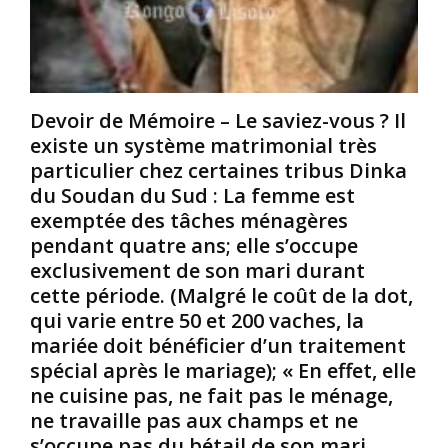
h
t
e
i
i
l
s
è
e
t
r
D
o
e
i
i
d
e
Devoir de Mémoire – Le saviez-vous ? Il
r
e
u
existe un système matrimonial très
e
s
d
particulier chez certaines tribus Dinka
;
a
’
du Soudan du Sud : La femme est
i
n
I
l
t
exemptée des tâches ménagères
s
s
é
r
pendant quatre ans; elle s’occupe
o
s
a
exclusivement de son mari durant
n
e
ë
cette période. (Malgré le coût de la dot,
t
x
l
qui varie entre 50 et 200 vaches, la
r
u
e
mariée doit bénéficier d’un traitement
e
e
s
n
l
t
spécial après le mariage); « En effet, elle
v
l
u
ne cuisine pas, ne fait pas le ménage,
e
e
n
ne travaille pas aux champs et ne
r
e
D
s’occupe pas du bétail de son mari
s
t
i