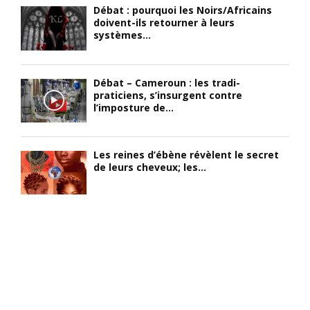
Débat : pourquoi les Noirs/Africains
«
l
e
doivent-ils retourner à leurs
’
s
systèmes...
U
h
t
n
i
p
p
s
o
Débat – Cameroun : les tradi-
o
t
u
praticiens, s’insurgent contre
u
o
r
l’imposture de...
r
i
t
t
r
a
o
e
n
Les reines d’ébène révèlent le secret
u
.
t
de leurs cheveux; les...
s
(
u
,
C
n
t
e
i
o
s
n
u
p
s
s
e
e
p
u
c
o
p
t
u
l
e
r
e
m