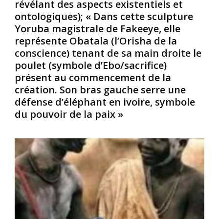
révélant des aspects existentiels et
v
t
n
ontologiques); « Dans cette sculpture
e
a
o
Yoruba magistrale de Fakeeye, elle
n
i
u
t
e
s
représente Obatala (l’Orisha de la
c
n
e
conscience) tenant de sa main droite le
h
t
n
poulet (symbole d’Ebo/sacrifice)
a
t
s
présent au commencement de la
n
r
e
création. Son bras gauche serre une
g
è
i
é
s
g
défense d’éléphant en ivoire, symbole
l
a
n
du pouvoir de la paix »
e
v
e
c
a
s
o
n
o
u
c
u
r
é
v
s
s
e
d
e
n
e
n
t
l
m
q
’
a
u