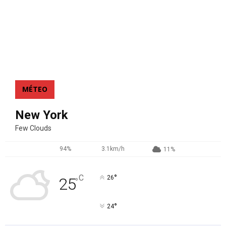
MÉTEO
New York
Few Clouds
94%
3.1km/h
11%
°
C
26
25
°
°
24