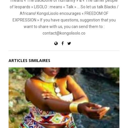
means « The backbone of humanity » & « The tamer people
of leopards » LISOLO : means « Talk » ... So let us talk Blacks /
Africans! KongoLisolo encourages « FREEDOM OF
EXPRESSION » If you have questions, suggestion that you
want to share with us, you can send them to :
contact@kongolisolo.co
ARTICLES SIMILAIRES