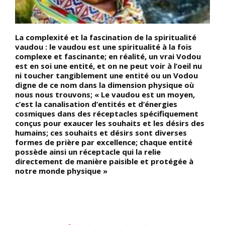
t
La complexité et la fascination de la spiritualité
D
vaudou : le vaudou est une spiritualité à la fois
C
complexe et fascinante; en réalité, un vrai Vodou
S
est en soi une entité, et on ne peut voir à l’oeil nu
d
ni toucher tangiblement une entité ou un Vodou
c
digne de ce nom dans la dimension physique où
d
r
nous nous trouvons; « Le vaudou est un moyen,
c
c’est la canalisation d’entités et d’énergies
b
cosmiques dans des réceptacles spécifiquement
g
conçus pour exaucer les souhaits et les désirs des
c
humains; ces souhaits et désirs sont diverses
c
formes de prière par excellence; chaque entité
à
possède ainsi un réceptacle qui la relie
d
directement de manière paisible et protégée à
c
notre monde physique »
l