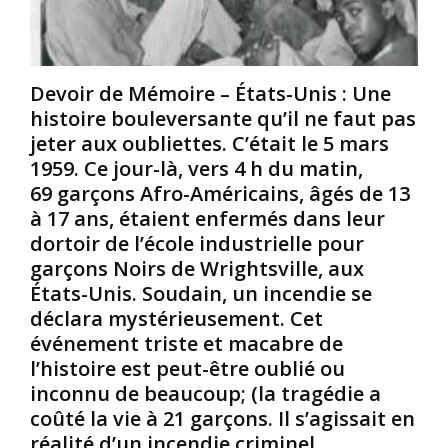
e
é
e
,
r
s
p
i
d
a
c
e
Devoir de Mémoire – États-Unis : Une
s
a
u
m
i
x
histoire bouleversante qu’il ne faut pas
ê
n
p
jeter aux oubliettes. C’était le 5 mars
m
e
r
1959. Ce jour-là, vers 4 h du matin,
e
s
i
69 garçons Afro-Américains, âgés de 13
l
é
n
à 17 ans, étaient enfermés dans leur
e
t
c
s
a
i
dortoir de l’école industrielle pour
s
i
p
garçons Noirs de Wrightsville, aux
o
e
a
États-Unis. Soudain, un incendie se
i
n
l
déclara mystérieusement. Cet
-
t
e
événement triste et macabre de
d
c
s
i
o
l’histoire est peut-être oublié ou
e
s
n
s
inconnu de beaucoup; (la tragédie a
a
t
p
coûté la vie à 21 garçons. Il s’agissait en
n
r
è
réalité d’un incendie criminel
t
a
c