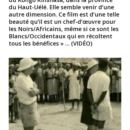
r
u
,
du Haut-Uélé. Elle semble venir d’une
i
X
d
autre dimension. Ce film est d’une telle
c
V
e
beauté qu’il est un chef-d’œuvre pour
a
I
t
les Noirs/Africains, même si ce sont les
i
I
r
n
I
a
Blancs/Occidentaux qui en récoltent
s
e
f
tous les bénéfices » … (VIDÉO)
o
s
i
n
i
c
t
è
d
p
c
’
e
l
ê
r
e
t
d
e
r
u
n
e
p
L
s
l
o
h
u
u
u
s
i
m
d
s
a
e
i
i