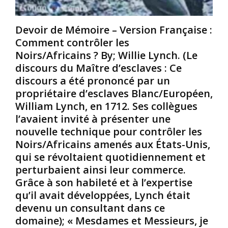
e
e
é
u
v
e
Devoir de Mémoire – Version Française :
r
e
n
s
u
s
Comment contrôler les
o
x
/
Noirs/Africains ? By; Willie Lynch. (Le
i
p
C
discours du Maître d’esclaves : Ce
-
o
h
discours a été prononcé par un
d
u
r
propriétaire d’esclaves Blanc/Européen,
i
r
é
s
a
t
William Lynch, en 1712. Ses collègues
a
p
i
l’avaient invité à présenter une
n
a
e
nouvelle technique pour contrôler les
t
i
n
Noirs/Africains amenés aux États-Unis,
h
s
s
qui se révoltaient quotidiennement et
o
e
e
l
r
perturbaient ainsi leur commerce.
t
o
l
l
Grâce à son habileté et à l’expertise
c
a
e
qu’il avait développées, Lynch était
a
j
s
devenu un consultant dans ce
u
a
A
domaine); « Mesdames et Messieurs, je
s
l
r