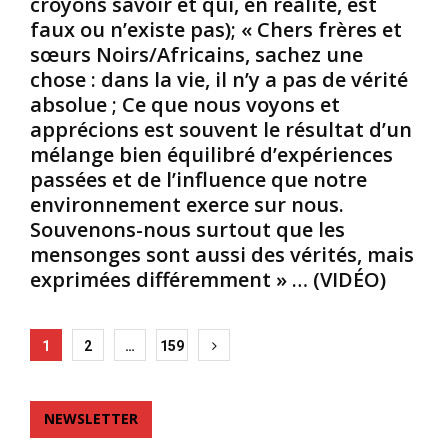
croyons savoir et qui, en réalité, est
e
v
e
faux ou n’existe pas); « Chers frères et
r
r
e
d
i
t
sœurs Noirs/Africains, sachez une
u
r
d
chose : dans la vie, il n’y a pas de vérité
(
l
e
absolue ; Ce que nous voyons et
l
e
p
apprécions est souvent le résultat d’un
e
s
i
mélange bien équilibré d’expériences
u
c
l
r
h
passées et de l’influence que notre
l
s
e
a
environnement exerce sur nous.
v
v
g
Souvenons-nous surtout que les
a
e
e
mensonges sont aussi des vérités, mais
l
u
s
exprimées différemment » … (VIDÉO)
e
x
y
u
e
s
r
n
t
Posts
s
p
é
1
2
…
159
m
u
m
pagination
o
b
a
r
l
t
NEWSLETTER
a
i
i
l
c
q