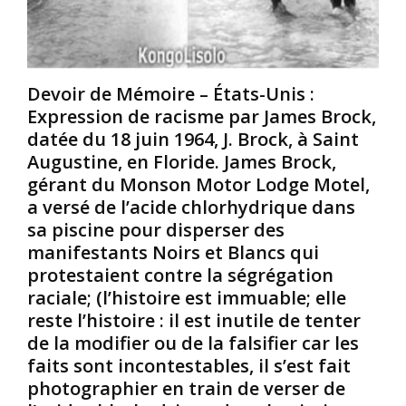
L
r
r
e
i
a
s
c
n
h
a
d
Devoir de Mémoire – États-Unis :
o
i
m
Expression de racisme par James Brock,
m
n
a
m
e
l
datée du 18 juin 1964, J. Brock, à Saint
e
–
h
Augustine, en Floride. James Brock,
s
Q
e
gérant du Monson Motor Lodge Motel,
l
u
u
a versé de l’acide chlorhydrique dans
e
a
r
sa piscine pour disperser des
s
n
d
p
d
e
manifestants Noirs et Blancs qui
l
l
l
protestaient contre la ségrégation
u
e
’
raciale; (l’histoire est immuable; elle
s
s
A
reste l’histoire : il est inutile de tenter
b
j
f
de la modifier ou de la falsifier car les
a
e
r
r
u
faits sont incontestables, il s’est fait
i
b
n
q
photographier en train de verser de
a
e
u