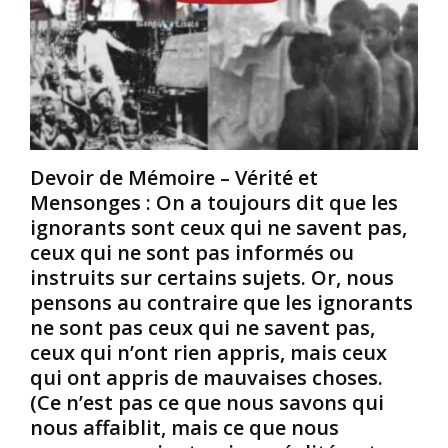
n
i
0
g
r
u
e
a
e
s
n
;
/
s
i
A
d
l
f
e
s
r
n
Devoir de Mémoire – Vérité et
o
i
é
Mensonges : On a toujours dit que les
n
c
o
ignorants sont ceux qui ne savent pas,
t
a
c
é
i
o
ceux qui ne sont pas informés ou
g
n
l
instruits sur certains sujets. Or, nous
a
e
o
pensons au contraire que les ignorants
l
s
n
ne sont pas ceux qui ne savent pas,
e
à
i
ceux qui n’ont rien appris, mais ceux
m
s
a
e
e
l
qui ont appris de mauvaises choses.
n
c
i
(Ce n’est pas ce que nous savons qui
t
o
s
nous affaiblit, mais ce que nous
p
u
m