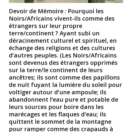
7
a
n
0
n
s
Devoir de Mémoire : Pourquoi les
0
e
,
Noirs/Africains vivent-ils comme des
m
,
d
étrangers sur leur propre
i
u
’
terre/continent ? Ayant subi un
l
n
e
l
e
déracinement culturel et spirituel, en
x
i
l
t
échange des religions et des cultures
o
o
o
d’autres peuples. (Les Noirs/Africains
n
i
r
sont devenus des étrangers opprimés
s
o
s
sur la terre/le continent de leurs
d
b
i
’
l
ancêtres; ils sont comme des papillons
o
â
i
n
de nuit fuyant la lumière du soleil pour
m
g
e
voltiger autour d’une ampoule; ils
e
e
t
abandonnent l’eau pure et potable de
s
a
d
leurs sources pour boire dans les
s
i
’
marécages et les flaques d’eau; ils
u
t
e
r
l
x
quittent le sommet de la montagne
u
e
p
pour ramper comme des crapauds à
n
s
l