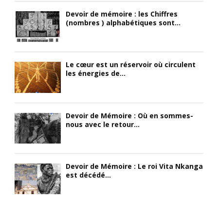
v
r
d
Devoir de mémoire : les Chiffres
e
E
’
(nombres ) alphabétiques sont...
q
s
y
u
t
m
e
e
e
l
b
t
Le cœur est un réservoir où circulent
’
a
t
les énergies de...
h
n
r
o
R
e
m
o
u
m
d
n
Devoir de Mémoire : Où en sommes-
e
r
t
nous avec le retour...
B
i
e
l
g
r
a
u
m
n
e
e
Devoir de Mémoire : Le roi Vita Nkanga
c
z
)
est décédé...
/
M
;
O
i
L
c
r
e
c
ó
s