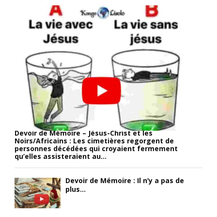
t
c
/
e
r
A
f
é
f
e
t
r
m
é
i
m
e
c
e
s
a
s
p
i
u
a
n
r
r
s
l
l
,
a
e
i
p
g
l
Devoir de Mémoire – Jésus-Christ et les
Noirs/Africains : Les cimetières regorgent de
h
o
e
personnes décédées qui croyaient fermement
o
u
s
qu’elles assisteraient au...
t
v
t
o
e
t
Devoir de Mémoire : Il n’y a pas de
p
r
e
plus...
r
n
m
o
e
p
u
u
s