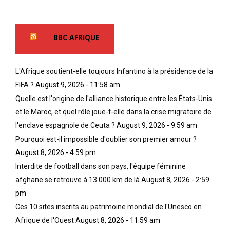
c
’
p
a
é
e
i
p
n
BBC AFRIQUE
n
o
o
s
q
t
,
u
r
o
e
L'Afrique soutient-elle toujours Infantino à la présidence de la
e
n
c
p
FIFA ?
August 9, 2026 - 11:58 am
t
o
e
Quelle est l'origine de l'alliance historique entre les États-Unis
m
l
u
et le Maroc, et quel rôle joue-t-elle dans la crise migratoire de
ê
o
p
m
n
l'enclave espagnole de Ceuta ?
August 9, 2026 - 9:59 am
l
e
i
e
Pourquoi est-il impossible d'oublier son premier amour ?
p
a
e
August 8, 2026 - 4:59 pm
e
l
s
Interdite de football dans son pays, l'équipe féminine
r
e
t
d
,
c
afghane se retrouve à 13 000 km de là
August 8, 2026 - 2:59
u
e
a
pm
l
t
u
Ces 10 sites inscrits au patrimoine mondial de l'Unesco en
a
c
s
Afrique de l'Ouest
August 8, 2026 - 11:59 am
r
e
é