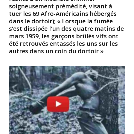
soigneusement prémédité, visant à
J
i
e
u
n
tuer les 69 Afro-Américains hébergés
s
i
t
d
dans le dortoir); « Lorsque la fumée
f
e
e
s’est dissipée l’un des quatre matins de
s
s
v
mars 1959, les garçons brûlés vifs ont
,
d
i
été retrouvés entassés les uns sur les
n
e
p
autres dans un coin du dortoir »
e
s
è
p
e
r
e
c
e
u
o
s
t
u
c
v
:
o
r
L
m
i
e
p
r
s
a
l
E
r
e
u
e
s
r
r
c
o
l
h
p