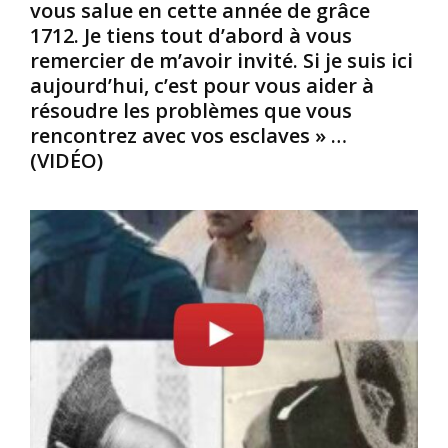
vous salue en cette année de grâce
t
o
a
e
u
b
1712. Je tiens tout d’abord à vous
a
s
e
remercier de m’avoir invité. Si je suis ici
u
i
s
aujourd’hui, c’est pour vous aider à
n
e
/
résoudre les problèmes que vous
ô
d
M
rencontrez avec vos esclaves » …
t
e
u
r
s
s
(VIDÉO)
e
f
u
,
e
l
N
m
m
o
m
a
i
e
n
r
s
s
/
B
.
A
l
A
f
a
p
r
n
r
i
c
è
c
h
s
a
e
p
i
s
l