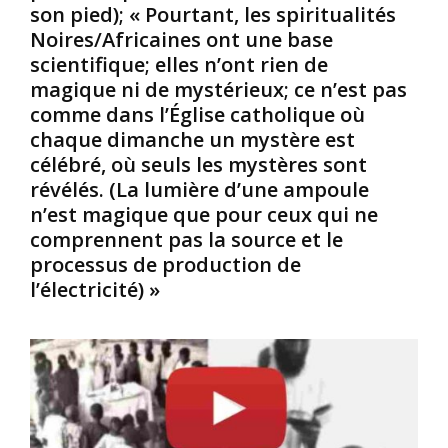
son pied); « Pourtant, les spiritualités
e
j
o
Noires/Africaines ont une base
p
e
i
scientifique; elles n’ont rien de
é
u
t
r
n
a
magique ni de mystérieux; ce n’est pas
i
e
t
comme dans l’Église catholique où
o
s
i
chaque dimanche un mystère est
d
f
o
célébré, où seuls les mystères sont
e
i
n
révélés. (La lumière d’une ampoule
p
l
,
l
l
n’est magique que pour ceux qui ne
a
u
e
g
comprennent pas la source et le
s
s
g
processus de production de
o
/
r
l’électricité) »
u
f
a
m
e
v
o
m
é
i
m
s
n
e
p
s
s
a
l
N
r
o
o
6