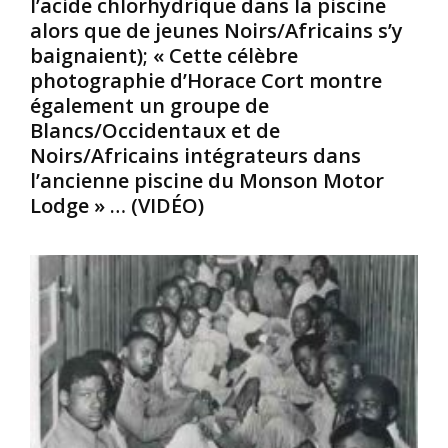
l’acide chlorhydrique dans la piscine
r
s
e
alors que de jeunes Noirs/Africains s’y
e
f
e
baignaient); « Cette célèbre
s
i
s
,
l
photographie d’Horace Cort montre
t
a
l
d
également un groupe de
u
e
’
Blancs/Occidentaux et de
c
s
a
Noirs/Africains intégrateurs dans
u
/
v
l’ancienne piscine du Monson Motor
n
f
o
Lodge » … (VIDÉO)
p
e
i
e
m
r
u
m
r
p
e
e
l
s
n
e
A
c
a
f
o
u
r
n
m
o
t
o
-
r
n
A
é
d
m
c