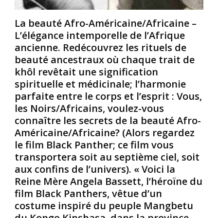
n
/
u
A
s
La beauté Afro-Américaine/Africaine –
:
m
d
L’élégance intemporelle de l’Afrique
L
é
e
ancienne. Redécouvrez les rituels de
e
r
4
beauté ancestraux où chaque trait de
s
i
0
khôl revêtait une signification
p
c
0
e
a
spirituelle et médicinale; l’harmonie
u
i
a
parfaite entre le corps et l’esprit : Vous,
p
n
n
les Noirs/Africains, voulez-vous
l
e
s
connaître les secrets de la beauté Afro-
e
s
d
Américaine/Africaine? (Alors regardez
s
e
N
:
le film Black Panther; ce film vous
v
o
À
i
transportera soit au septième ciel, soit
i
l
o
aux confins de l’univers). « Voici la
r
a
l
Reine Mère Angela Bassett, l’héroïne du
s
f
e
film Black Panthers, vêtue d’un
/
i
n
costume inspiré du peuple Mangbetu
A
n
c
f
d
e
du Kongo Kinshasa, dans la province