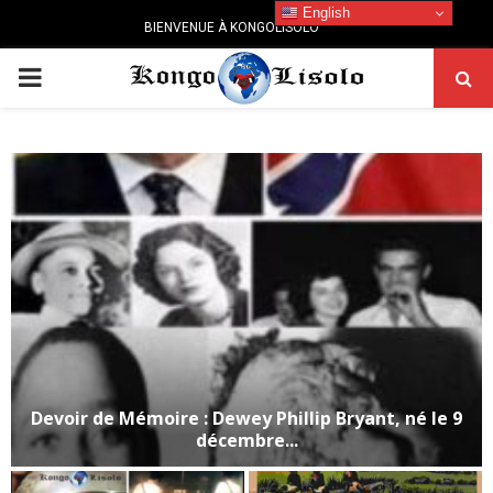
English
BIENVENUE À KONGOLISOLO
PRIMARY
MENU
Devoir de Mémoire : Dewey Phillip Bryant, né le 9
décembre...
D