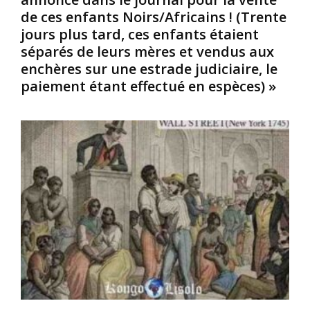
a
i
a
de ces enfants Noirs/Africains ! (Trente
p
s
n
jours plus tard, ces enfants étaient
l
a
t
séparés de leurs mères et vendus aux
u
n
-
enchères sur une estrade judiciaire, le
s
t
g
j
o
o
paiement étant effectué en espèces) »
e
m
u
u
n
v
n
i
e
e
p
r
p
r
n
e
é
e
r
s
u
s
e
r
o
n
d
n
t
u
n
d
M
e
a
i
e
n
s
x
s
s
é
l
i