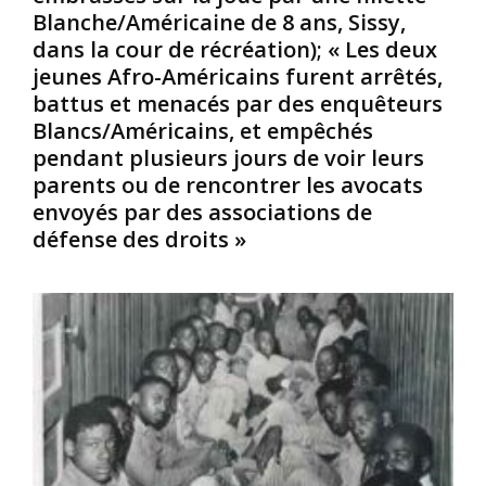
Blanche/Américaine de 8 ans, Sissy,
r
x
t
i
a
dans la cour de récréation); « Les deux
é
c
l
l
jeunes Afro-Américains furent arrêtés,
a
l
e
battus et menacés par des enquêteurs
i
i
6
Blancs/Américains, et empêchés
n
g
4
pendant plusieurs jours de voir leurs
d
a
e
parents ou de rencontrer les avocats
e
t
g
1
o
o
envoyés par des associations de
4
r
u
défense des droits »
s
v
a
e
n
:
r
s
L
n
,
’
e
a
e
u
é
x
r
t
p
d
é
r
u
e
e
M
x
s
i