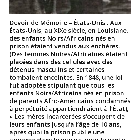
a
t
i
r
y
n
o
p
,
Devoir de Mémoire – États-Unis : Aux
l
e
i
États-Unis, au XIXe siècle, en Louisiane,
i
r
l
des enfants Noirs/Africains nés en
n
a
a
prison étaient vendus aux enchères.
e
c
é
d
i
(Des femmes Noires/Africaines étaient
t
u
s
é
placées dans des cellules avec des
S
t
l
détenus masculins et certaines
u
e
e
tombaient enceintes. En 1848, une loi
d
e
3
fut adoptée stipulant que tous les
.
t
1
I
d
enfants Noirs/Africains nés en prison
e
l
é
l
de parents Afro-Américains condamnés
é
s
i
à perpétuité appartiendraient à l’État);
t
h
e
« Les mères incarcérées s’occupent de
a
u
u
leurs enfants jusqu’à l’âge de 10 ans,
i
m
t
après quoi la prison publie une
t
a
e
l
n
n
annonce dans le journal pour la vente