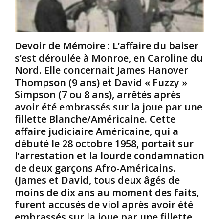
e
c
o
S
a
l
t
i
i
i
n
t
Devoir de Mémoire : L’affaire du baiser
n
s
i
n
o
q
s’est déroulée à Monroe, en Caroline du
e
f
u
Nord. Elle concernait James Hanover
y
f
e
Thompson (9 ans) et David « Fuzzy »
J
e
A
Simpson (7 ou 8 ans), arrêtés après
r
r
m
avoir été embrassés sur la joue par une
.
t
é
,
s
r
fillette Blanche/Américaine. Cette
u
e
i
affaire judiciaire Américaine, qui a
n
n
c
débuté le 28 octobre 1958, portait sur
A
p
a
l’arrestation et la lourde condamnation
f
â
i
de deux garçons Afro-Américains.
r
t
n
o
u
(James et David, tous deux âgés de
q
-
r
u
moins de dix ans au moment des faits,
A
e
i
furent accusés de viol après avoir été
m
a
a
embrassés sur la joue par une fillette
é
u
é