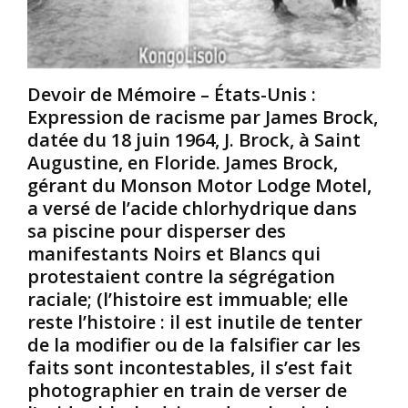
F
L
h
i
a
i
l
f
l
m
a
l
Devoir de Mémoire – États-Unis :
c
c
i
Expression de racisme par James Brock,
o
e
p
m
c
B
datée du 18 juin 1964, J. Brock, à Saint
m
a
r
Augustine, en Floride. James Brock,
é
c
y
gérant du Monson Motor Lodge Motel,
m
h
a
a versé de l’acide chlorhydrique dans
o
é
n
sa piscine pour disperser des
r
e
t
a
d
,
manifestants Noirs et Blancs qui
t
e
n
protestaient contre la ségrégation
i
l
é
raciale; (l’histoire est immuable; elle
f
’
l
reste l’histoire : il est inutile de tenter
s
h
e
de la modifier ou de la falsifier car les
u
i
9
r
s
faits sont incontestables, il s’est fait
d
G
t
é
photographier en train de verser de
e
o
c