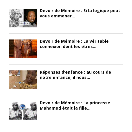
t
r
t
Devoir de Mémoire : Si la logique peut
s
i
b
vous emmener...
o
c
a
n
a
t
i
i
t
n
n
u
Devoir de Mémoire : La véritable
n
s
e
connexion dont les êtres...
o
u
t
c
t
a
e
i
s
n
l
s
Réponses d’enfance : au cours de
c
i
a
notre enfance, il nous...
e
s
s
)
é
s
;
s
i
«
c
n
Devoir de Mémoire : La princesse
o
é
Mahamud était la fille...
G
m
E
e
m
m
o
e
m
r
a
e