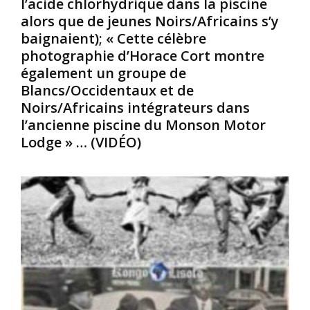
l’acide chlorhydrique dans la piscine
o
i
e
alors que de jeunes Noirs/Africains s’y
r
r
m
baignaient); « Cette célèbre
g
e
b
e
d
photographie d’Horace Cort montre
r
S
e
e
également un groupe de
t
s
1
Blancs/Occidentaux et de
i
b
9
Noirs/Africains intégrateurs dans
n
é
5
l’ancienne piscine du Monson Motor
n
b
4
Lodge » … (VIDÉO)
e
é
,
y
s
e
J
N
s
r
o
t
.
i
u
r
n
:
s
h
G
/
o
e
A
m
o
f
m
r
r
e
g
i
p