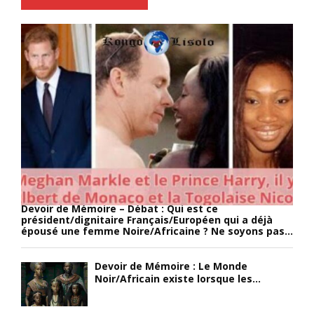
t
u
i
r
v
-
e
e
f
s
n
r
e
i
è
s
r
r
m
d
e
a
e
J
i
s
.
n
b
W
s
é
.
e
b
M
n
é
i
p
s
l
Devoir de Mémoire – Débat : Qui est ce
r
N
a
président/dignitaire Français/Européen qui a déjà
o
o
m
épousé une femme Noire/Africaine ? Ne soyons pas...
c
i
a
l
r
v
Devoir de Mémoire : Le Monde
a
s
a
Noir/Africain existe lorsque les...
m
/
i
a
A
e
n
f
n