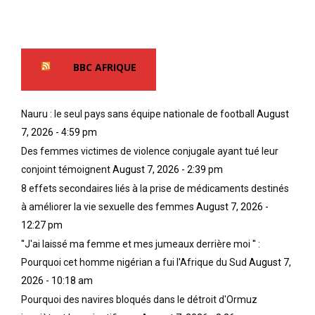
r
s
m
r
t
e
é
r
n
g
a
t
BBC AFRIQUE
u
n
i
l
t
e
a
l
t
Nauru : le seul pays sans équipe nationale de football
August
r
’
e
i
h
7, 2026 - 4:59 pm
n
t
o
t
Des femmes victimes de violence conjugale ayant tué leur
é
r
r
conjoint témoignent
August 7, 2026 - 2:39 pm
s
r
a
8 effets secondaires liés à la prise de médicaments destinés
d
e
î
e
u
n
à améliorer la vie sexuelle des femmes
August 7, 2026 -
p
r
é
12:27 pm
r
d
l
''J'ai laissé ma femme et mes jumeaux derrière moi '' :
o
e
a
Pourquoi cet homme nigérian a fui l'Afrique du Sud
August 7,
c
l
m
é
’
o
2026 - 10:18 am
d
e
r
Pourquoi des navires bloqués dans le détroit d'Ormuz
u
s
t