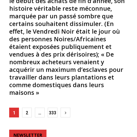
le début des achats de fin d’année, son
a
l
É
histoire véritable reste méconnue,
n
a
t
marquée par un passé sombre que
s
v
a
certains souhaitent dissimuler. (En
p
a
t
l
g
effet, le Vendredi Noir était le jour où
d
u
e
u
des personnes Noires/Africaines
s
e
M
étaient exposées publiquement et
t
t
i
vendues à des prix dérisoires); « De
a
d
s
nombreux acheteurs venaient y
r
e
s
acquérir un maximum d’esclaves pour
d
l
i
,
a
s
travailler dans leurs plantations et
e
s
s
comme domestiques dans leurs
n
é
i
maisons »
d
g
p
é
r
p
c
é
i
Posts
1
2
…
333
e
g
d
m
a
e
pagination
b
t
1
r
i
9
NEWSLETTER