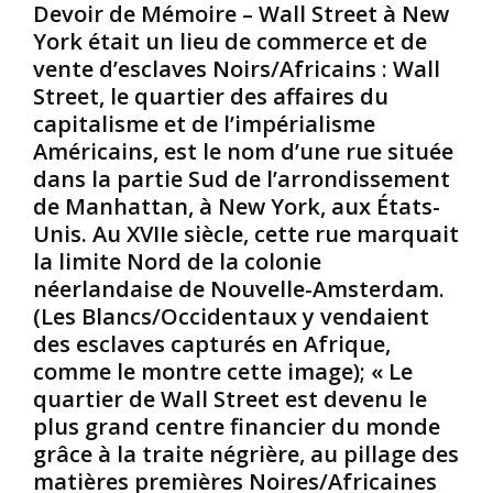
c
a
s
Devoir de Mémoire – Wall Street à New
u
c
s
York était un lieu de commerce et de
t
u
i
vente d’esclaves Noirs/Africains : Wall
é
l
p
Street, le quartier des affaires du
e
t
p
capitalisme et de l’impérialisme
a
u
i
u
r
Américains, est le nom d’une rue située
d
x
e
e
dans la partie Sud de l’arrondissement
É
p
2
de Manhattan, à New York, aux États-
t
o
0
Unis. Au XVIIe siècle, cette rue marquait
a
p
0
la limite Nord de la colonie
t
u
8
s
l
néerlandaise de Nouvelle-Amsterdam.
à
-
a
2
(Les Blancs/Occidentaux y vendaient
U
i
0
des esclaves capturés en Afrique,
n
r
1
comme le montre cette image); « Le
i
e
2
quartier de Wall Street est devenu le
s
A
e
plus grand centre financier du monde
a
m
t
u
é
l
grâce à la traite négrière, au pillage des
X
r
e
matières premières Noires/Africaines
X
i
4