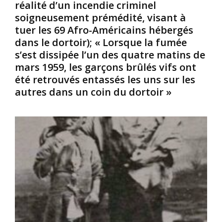
réalité d’un incendie criminel
r
t
M
i
o
e
soigneusement prémédité, visant à
q
r
m
tuer les 69 Afro-Américains hébergés
u
s
b
dans le dortoir); « Lorsque la fumée
e
r
s’est dissipée l’un des quatre matins de
l
»
e
mars 1959, les garçons brûlés vifs ont
e
r
d
1
e
u
été retrouvés entassés les uns sur les
6
n
P
autres dans un coin du dortoir »
v
a
j
o
r
u
i
t
i
e
i
n
à
r
u
é
1
n
p
9
s
u
4
t
b
4
é
l
e
r
i
n
é
c
C
o
a