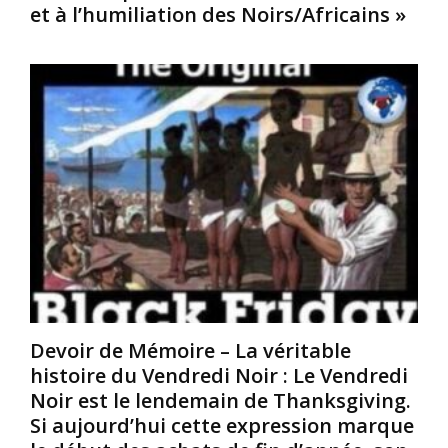
et à l’humiliation des Noirs/Africains »
e
c
0
a
e
s
i
a
i
n
u
è
e
d
c
à
i
l
l
t
e
’
e
.
é
u
S
p
r
o
o
g
i
q
é
x
u
n
a
e
é
n
d
r
t
e
a
Devoir de Mémoire – La véritable
e
l
l
histoire du Vendredi Noir : Le Vendredi
-
’
d
Noir est le lendemain de Thanksgiving.
d
e
e
i
s
l
Si aujourd’hui cette expression marque
x
c
’