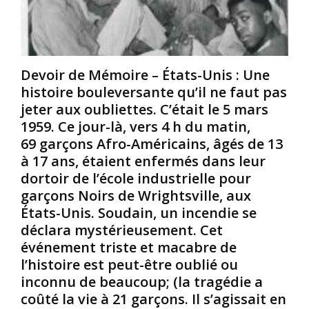
é
s
s
c
i
s
u
o
i
t
n
s
é
«
s
Devoir de Mémoire – États-Unis : Une
s
i
histoire bouleversante qu’il ne faut pas
u
A
p
jeter aux oubliettes. C’était le 5 mars
r
p
p
1959. Ce jour-là, vers 4 h du matin,
l
p
i
a
â
d
69 garçons Afro-Américains, âgés de 13
c
t
e
à 17 ans, étaient enfermés dans leur
h
p
2
dortoir de l’école industrielle pour
a
o
0
garçons Noirs de Wrightsville, aux
i
u
1
États-Unis. Soudain, un incendie se
s
r
2
e
a
déclara mystérieusement. Cet
à
é
l
2
événement triste et macabre de
l
l
0
l’histoire est peut-être oublié ou
e
i
2
inconnu de beaucoup; (la tragédie a
c
g
0
coûté la vie à 21 garçons. Il s’agissait en
t
a
.