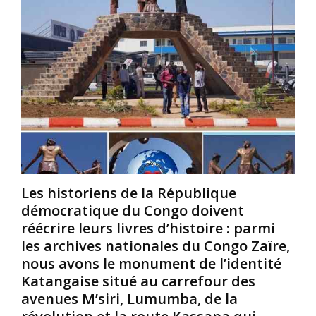
e
K
o
t
a
.
o
t
C
u
a
e
r
n
r
i
g
t
s
a
a
t
:
i
i
l
n
q
a
s
u
p
c
e
r
r
d
o
a
Les historiens de la République
e
v
i
démocratique du Congo doivent
N
i
g
réécrire leurs livres d’histoire : parmi
’
n
n
les archives nationales du Congo Zaïre,
s
c
e
nous avons le monument de l’identité
e
e
n
l
d
t
Katangaise situé au carrefour des
e
u
q
avenues M’siri, Lumumba, de la
,
K
u