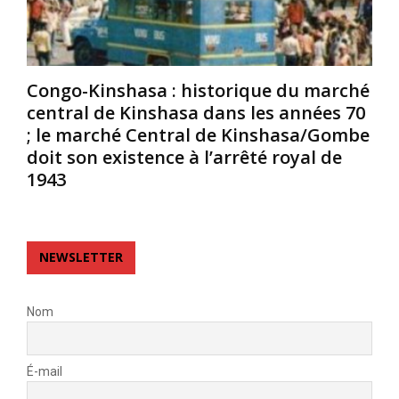
d
d
n
e
e
s
s
p
v
a
r
o
Congo-Kinshasa : historique du marché
s
o
l
central de Kinshasa dans les années 70
p
v
c
l
i
; le marché Central de Kinshasa/Gombe
a
e
n
n
doit son existence à l’arrêté royal de
n
c
i
1943
d
e
q
e
c
u
u
u
e
r
p
s
NEWSLETTER
e
r
;
t
i
(
d
f
G
Nom
e
è
o
s
r
m
a
e
a
É-mail
b
d
e
e
u
s