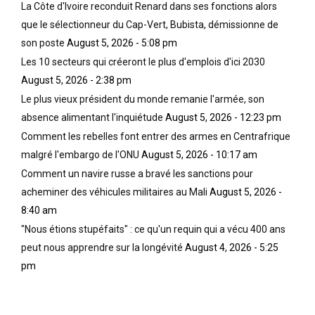
c
e
f
La Côte d'Ivoire reconduit Renard dans ses fonctions alors
i
m
i
que le sélectionneur du Cap-Vert, Bubista, démissionne de
n
i
q
son poste
August 5, 2026 - 5:08 pm
e
s
u
Les 10 secteurs qui créeront le plus d'emplois d'ici 2030
o
e
e
l
e
,
August 5, 2026 - 2:38 pm
y
n
p
Le plus vieux président du monde remanie l'armée, son
m
f
r
absence alimentant l'inquiétude
August 5, 2026 - 12:23 pm
p
o
e
i
r
Comment les rebelles font entrer des armes en Centrafrique
m
q
m
i
malgré l'embargo de l'ONU
August 5, 2026 - 10:17 am
u
e
è
Comment un navire russe a bravé les sanctions pour
e
d
r
acheminer des véhicules militaires au Mali
August 5, 2026 -
,
u
e
s
c
8:40 am
d
e
u
e
"Nous étions stupéfaits" : ce qu'un requin qui a vécu 400 ans
s
i
s
peut nous apprendre sur la longévité
August 4, 2026 - 5:25
f
v
t
pm
o
r
i
n
e
n
t
;
a
a
c
t