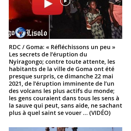
C
L
v
e
e
i
u
s
l
x
m
l
q
y
e
u
s
P
i
t
o
RDC / Goma: « Réfléchissons un peu »
o
è
m
Les secrets de l’éruption du
n
r
p
Nyiragongo; contre toute attente, les
t
e
é
v
s
habitants de la ville de Goma ont été
i
i
d
d
presque surpris, ce dimanche 22 mai
s
u
e
2021, de l’éruption imminente de l’un
i
c
l
des volcans les plus actifs du monde;
t
u
a
les gens couraient dans tous les sens à
é
i
R
l
v
la sauve qui peut, sans aide, ne sachant
D
e
r
K
plus à quel saint se vouer … (VIDÉO)
s
e
o
i
d
n
t
u
g