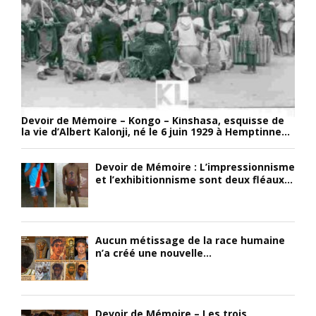
i
L
u
e
a
e
r
s
s
;
o
;
d
c
e
’
i
n
a
é
e
i
t
f
Devoir de Mémoire – Kongo – Kinshasa, esquisse de
l
é
f
la vie d’Albert Kalonji, né le 6 juin 1929 à Hemptinne...
l
r
e
e
o
t
Devoir de Mémoire : L’impressionnisme
u
y
,
et l’exhibitionnisme sont deux fléaux...
r
a
l
s
l
e
,
e
v
i
b
o
Aucun métissage de la race humaine
l
e
l
n’a créé une nouvelle...
é
l
c
t
g
a
a
e
n
i
U
N
Devoir de Mémoire – Les trois