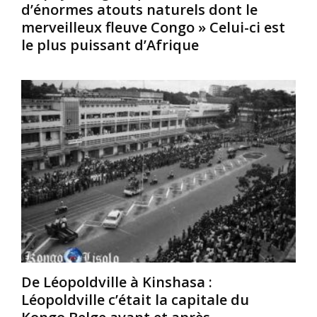
d’énormes atouts naturels dont le
,
l
e
merveilleux fleuve Congo » Celui-ci est
e
’
l
le plus puissant d’Afrique
n
u
e
R
n
m
é
e
ê
p
d
m
u
e
e
b
s
s
l
p
o
i
r
r
q
o
t
u
v
q
e
i
u
d
n
e
é
c
P
m
e
o
o
s
m
c
l
p
De Léopoldville à Kinshasa :
r
e
é
a
s
Léopoldville c’était la capitale du
i
t
p
,