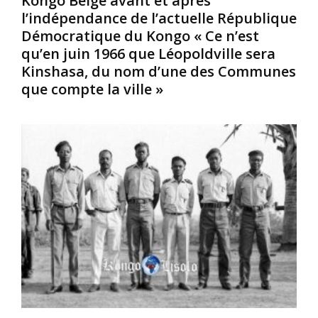
Kongo Belge avant et après
i
l
l
l’indépendance de l’actuelle République
q
u
a
Démocratique du Kongo « Ce n’est
u
s
v
qu’en juin 1966 que Léopoldville sera
e
r
i
Kinshasa, du nom d’une des Communes
d
i
l
u
c
l
que compte la ville »
K
h
e
o
e
i
n
s
t
g
e
a
o
n
l
,
c
i
d
u
e
a
i
n
n
v
n
s
r
e
l
e
r
e
d
a
s
u
y
a
m
é
n
o
e