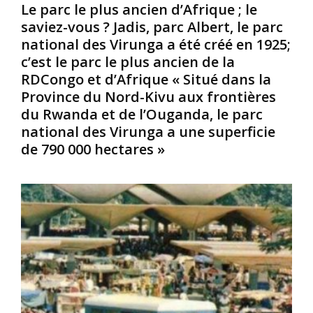
n
n
d
Le parc le plus ancien d’Afrique ; le
é
d
e
saviez-vous ? Jadis, parc Albert, le parc
e
e
l
national des Virunga a été créé en 1925;
s
;
a
c’est le parc le plus ancien de la
1
c
c
RDCongo et d’Afrique « Situé dans la
9
e
a
8
q
r
Province du Nord-Kivu aux frontières
0
u
t
du Rwanda et de l’Ouganda, le parc
,
i
e
national des Virunga a une superficie
s
l
p
de 790 000 hectares »
e
u
a
s
i
r
o
a
d
u
v
e
v
a
s
i
l
é
e
u
r
n
l
u
n
e
p
e
n
t
n
o
i
t
m
o