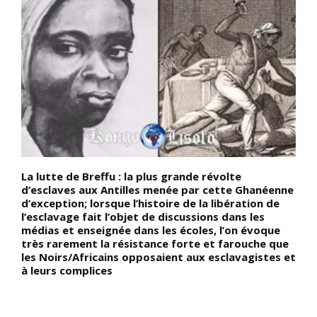
La lutte de Breffu : la plus grande révolte
D
d’esclaves aux Antilles menée par cette Ghanéenne
N
d’exception; lorsque l’histoire de la libération de
m
n
l’esclavage fait l’objet de discussions dans les
B
médias et enseignée dans les écoles, l’on évoque
l
très rarement la résistance forte et farouche que
N
les Noirs/Africains opposaient aux esclavagistes et
t
à leurs complices
a
d
a
m