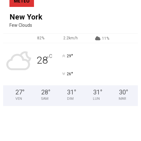
MÉTEO
New York
Few Clouds
82%
2.2km/h
11%
°
C
29
28
°
°
26
27
°
28
°
31
°
31
°
30
°
VEN
SAM
DIM
LUN
MAR