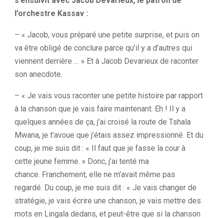
s’ensuivit avec Jacob Devarieux, le patron de
l’orchestre Kassav :
–
« Jacob, vous
préparé
une petite surprise, et puis on
va être obligé de conclure parce qu’il y a d’autres qui
viennent derrière …
» Et à Jacob
Devarieux
de raconter
son anecdote.
–
« Je vais vous raconter une petite histoire par rapport
à la chanson que je vais faire maintenant.
Eh !
Il y a
quelques années de ça, j’ai croisé la route de Tshala
Mwana, je t’avoue que j’étais assez impressionné.
Et du
coup, je me suis dit :
« Il
faut que je fasse la cour à
cette jeune femme.
» Donc, j’ai tenté ma
chance.
Franchement, elle ne m’avait même pas
regardé.
Du coup, je me suis dit :
« Je vais changer de
stratégie, je vais écrire une chanson, je vais mettre des
mots en
Lingala
dedans, et peut-être que si la chanson