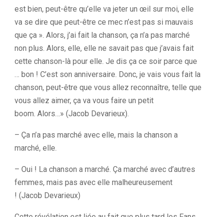
est bien, peut-être qu’elle va jeter un œil sur moi, elle
va se dire que peut-être ce mec n’est pas si mauvais
que ça
». Alors
, j’ai fait la chanson, ça n’a pas marché
non plus.
Alors, elle, elle ne savait pas que j’avais fait
cette chanson-là pour elle.
Je dis ça ce soir parce que
…
bon !
C’est son anniversaire.
Donc, je vais vous fait la
chanson, peut-être que vous allez reconnaître, telle que
vous allez aimer, ça va vous faire un petit
boom.
Alors…
»
(Jacob
Devarieux
)
.
–
Ça n’a pas marché avec elle, mais la chanson a
marché, elle.
–
Oui !
La chanson a marché.
Ça marché avec d’autres
femmes, mais pas avec elle malheureusement
!
(Jacob
Devarieux
)
Cette révélation est liée au fait que plus tard les Fans