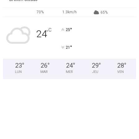
70%
1.3km/h
65%
°
C
25
24
°
°
21
23
°
26
°
24
°
29
°
28
°
LUN
MAR
MER
JEU
VEN