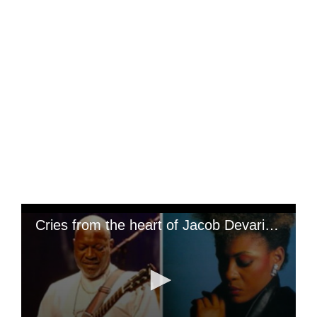
Cries from the heart of Jacob Devarieux towards Tshala Mwana: while he has just left this land of men, we will remember that Jacob Devarieux leaves with a dream he had never been able to achieve, a dream unlike any other, that to have the heart of Tshala Mwana; but he had not fallen like a tree, the song in Creole « Mwen Malad aw » (I'm sick of you), hit by the Kassav, was dedicated to her