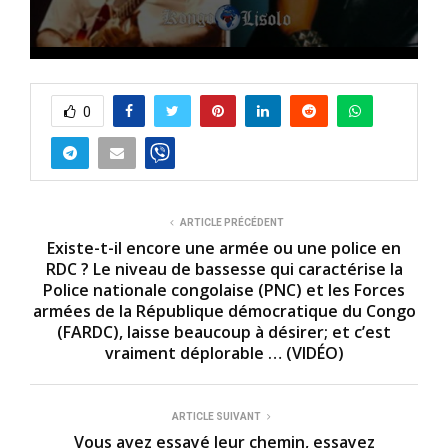
0
s
e
0
c
o
n
d
s
o
f
7
ARTICLE PRÉCÉDENT
m
Existe-t-il encore une armée ou une police en
i
RDC ? Le niveau de bassesse qui caractérise la
n
Police nationale congolaise (PNC) et les Forces
u
t
armées de la République démocratique du Congo
e
(FARDC), laisse beaucoup à désirer; et c’est
s
vraiment déplorable … (VIDÉO)
,
2
s
e
c
ARTICLE SUIVANT
o
Vous avez essayé leur chemin, essayez