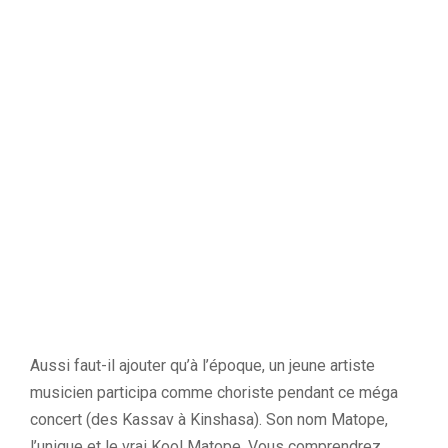
Aussi faut-il ajouter qu’à l’époque, un jeune artiste
musicien participa comme choriste pendant ce méga
concert
(des
Kassav
à Kinshasa)
.
Son nom
Matope
,
l’unique et le vrai
Kool
Matope
.
Vous comprendrez