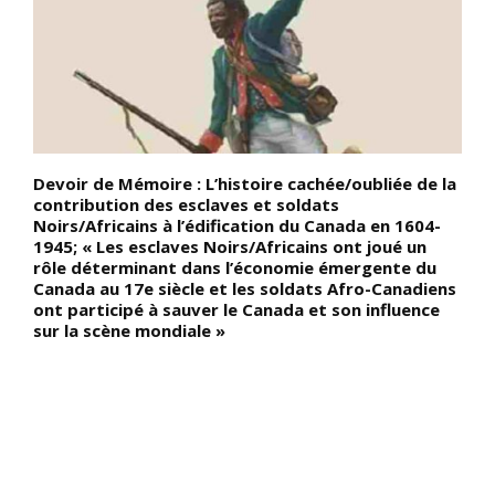
Devoir de Mémoire : L’histoire cachée/oubliée de la
P
contribution des esclaves et soldats
K
Noirs/Africains à l’édification du Canada en 1604-
d
1945; « Les esclaves Noirs/Africains ont joué un
p
rôle déterminant dans l’économie émergente du
p
Canada au 17e siècle et les soldats Afro-Canadiens
m
ont participé à sauver le Canada et son influence
p
sur la scène mondiale »
d
r
v
q
n