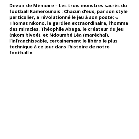
Devoir de Mémoire – Les trois monstres sacrés du
D
football Kamerounais : Chacun d’eux, par son style
b
particulier, a révolutionné le jeu à son poste; «
v
Thomas Nkono, le gardien extraordinaire, l’homme
c
des miracles, Théophile Abega, le créateur du jeu
i
e
(nkom bivoé), et Ndoumbé Léa (maréchal),
t
u
l’infranchissable, certainement le libéro le plus
i
technique à ce jour dans l’histoire de notre
d
football »
i
m
m
d
K
m
p
t
d
d
p
m
(
b
p