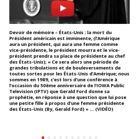
s
Devoir de mémoire – États-Unis : la mort du
D
Président américain est imminente, (l’Amérique
a
aura un président, qui aura une femme comme
l
vice-présidente, le président mourra et le vice-
m
président prendra sa place de présidente au chef
v
des États-Unis); « Ce sera alors une période de
é
grandes tribulations et de bouleversements de
p
toutes sortes pour les États-Unis d’Amérique; nous
l
sommes en 1989, c’est lors d’une conférence à
N
l’occasion du 50ème anniversaire de l’IOWA Public
r
Television (IPTV) que Gerald Ford donne sa
l
prophétie, en réponse à une question que lui pose
d
une petite fille à propos d’une femme présidente
N
des États-Unis (By, Gerald Ford) » … (VIDÉO)
p