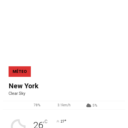
MÉTEO
New York
Clear Sky
78%
3.1km/h
5%
°
C
27
26
°