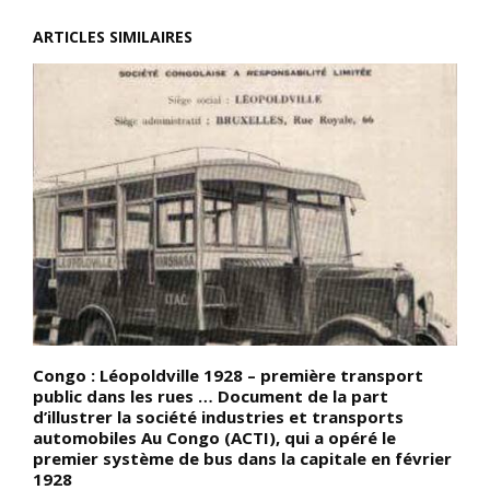
ARTICLES SIMILAIRES
Congo : Léopoldville 1928 – première transport
R
public dans les rues … Document de la part
n
d’illustrer la société industries et transports
l
automobiles Au Congo (ACTI), qui a opéré le
L
premier système de bus dans la capitale en février
1928