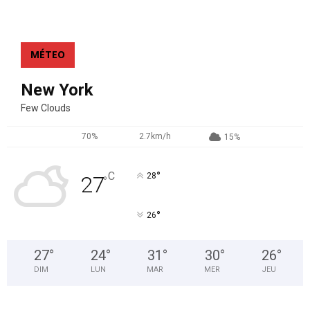
MÉTEO
New York
Few Clouds
70%
2.7km/h
15%
°
C
28
27
°
°
26
27
°
24
°
31
°
30
°
26
°
DIM
LUN
MAR
MER
JEU