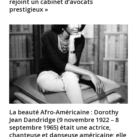
rejoint un cabinet d’avocats
c
l
i
prestigieux »
o
e
g
n
g
é
n
é
r
u
n
i
s
i
a
o
e
u
N
:
s
o
L
l
i
e
e
r
m
n
/
a
o
A
r
m
f
i
d
r
a
e
i
g
L
c
e
La beauté Afro-Américaine : Dorothy
e
a
e
Jean Dandridge (9 novembre 1922 – 8
R
i
s
o
n
septembre 1965) était une actrice,
t
i
e
l
chanteuse et danseuse américaine; elle