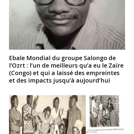
é
s
l
c
e
e
é
s
s
d
œ
d
é
u
e
l
v
u
e
r
x
9
e
p
j
s
a
Ebale Mondial du groupe Salongo de
a
,
r
l’Ozrt : l’un de meilleurs qu’a eu le Zaïre
n
n
t
(Congo) et qui a laissé des empreintes
v
o
e
et des impacts jusqu’à aujourd’hui
i
m
n
e
m
a
r
é
i
2
d
r
0
i
e
1
r
s
4
e
s
,
c
o
é
t
n