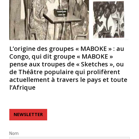
t
e
t
a
u
i
i
r
s
t
d
s
u
e
u
n
l
s
é
’
d
L’origine des groupes « MABOKE » : au
c
O
e
r
p
d
Congo, qui dit groupe « MABOKE »
i
é
e
pense aux troupes de « Sketches », ou
v
r
u
de Théâtre populaire qui prolifèrent
a
a
x
actuellement à travers le pays et toute
i
R
f
l’Afrique
n
o
a
e
y
m
t
a
i
p
l
l
o
,
l
NEWSLETTER
è
J
e
t
o
s
e
s
d
Nom
d
e
i