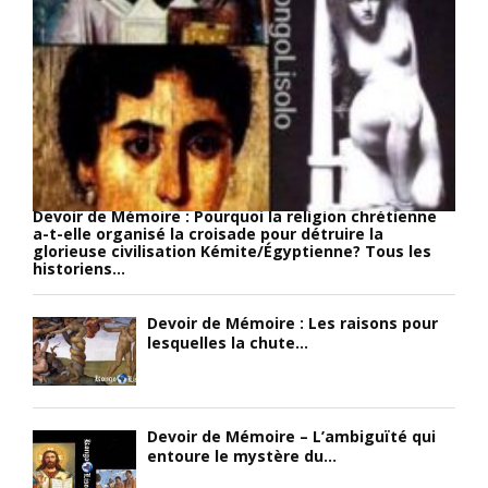
t
o
a
a
u
d
t
,
o
d
p
t
e
l
a
N
u
u
e
s
s
w
s
e
Y
i
i
Devoir de Mémoire : Pourquoi la religion chrétienne
o
m
n
a-t-elle organisé la croisade pour détruire la
r
p
glorieuse civilisation Kémite/Égyptienne? Tous les
d
historiens...
k
l
e
à
e
l
S
m
a
Devoir de Mémoire : Les raisons pour
t
e
lesquelles la chute...
t
o
n
r
n
t
a
y
,
d
B
S
i
Devoir de Mémoire – L’ambiguïté qui
entoure le mystère du...
r
a
t
o
i
i