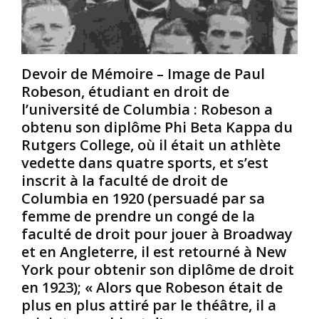
A
J
s
m
o
d
i
s
e
r
e
d
Devoir de Mémoire – Image de Paul
i
p
o
Robeson, étudiant en droit de
B
h
t
a
d
a
l’université de Columbia : Robeson a
r
e
u
obtenu son diplôme Phi Beta Kappa du
a
S
K
Rutgers College, où il était un athlète
k
a
a
vedette dans quatre sports, et s’est
a
i
m
inscrit à la faculté de droit de
,
n
e
é
t
r
Columbia en 1920 (persuadé par sa
g
G
o
femme de prendre un congé de la
a
e
u
faculté de droit pour jouer à Broadway
l
o
n
et en Angleterre, il est retourné à New
e
r
e
York pour obtenir son diplôme de droit
m
g
t
e
e
en 1923); « Alors que Robeson était de
a
n
s
u
plus en plus attiré par le théâtre, il a
t
,
N