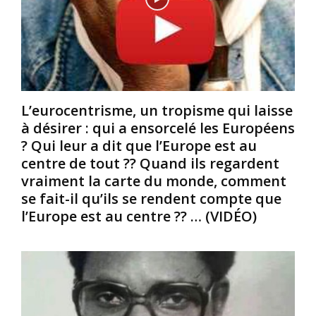
a
t
t
:
g
d
N
r
’
é
a
u
l
n
n
e
d
e
7
e
f
L’eurocentrisme, un tropisme qui laisse
o
m
e
à désirer : qui a ensorcelé les Européens
c
e
m
? Qui leur a dit que l’Europe est au
t
n
m
centre de tout ?? Quand ils regardent
o
t
e
b
i
vraiment la carte du monde, comment
,
r
n
m
se fait-il qu’ils se rendent compte que
e
s
a
l’Europe est au centre ?? … (VIDÉO)
1
p
i
9
i
s
3
r
c
4
é
o
e
p
m
t
a
m
d
r
e