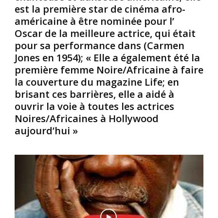
J
n
’
est la première star de cinéma afro-
o
v
u
américaine à être nominée pour l’
n
i
n
Oscar de la meilleure actrice, qui était
e
é
i
pour sa performance dans (Carmen
s
p
o
e
a
n
Jones en 1954); « Elle a également été la
t
r
l
première femme Noire/Africaine à faire
I
M
é
la couverture du magazine Life; en
m
o
g
brisant ces barrières, elle a aidé à
a
z
a
ouvrir la voie à toutes les actrices
m
a
l
u
r
e
Noires/Africaines à Hollywood
A
t
d
aujourd’hui »
m
:
’
e
M
u
a
o
n
r
z
h
B
a
o
a
r
m
r
t
m
a
f
e
k
u
e