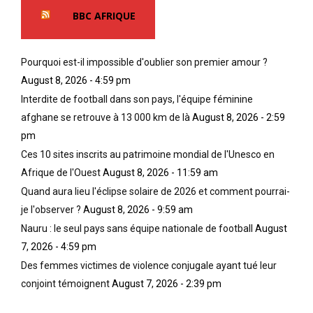
e
u
x
BBC AFRIQUE
c
s
i
u
é
g
e
q
e
Pourquoi est-il impossible d'oublier son premier amour ?
i
u
n
August 8, 2026 - 4:59 pm
l
’
t
s
u
u
Interdite de football dans son pays, l'équipe féminine
d
n
n
afghane se retrouve à 13 000 km de là
August 8, 2026 - 2:59
e
h
e
pm
p
o
d
Ces 10 sites inscrits au patrimoine mondial de l'Unesco en
o
m
o
é
m
t
Afrique de l'Ouest
August 8, 2026 - 11:59 am
s
e
c
Quand aura lieu l'éclipse solaire de 2026 et comment pourrai-
i
à
o
je l'observer ?
August 8, 2026 - 9:59 am
e
l
l
e
a
Nauru : le seul pays sans équipe nationale de football
August
o
t
p
s
7, 2026 - 4:59 pm
a
e
s
Des femmes victimes de violence conjugale ayant tué leur
e
a
a
conjoint témoignent
August 7, 2026 - 2:39 pm
n
u
l
s
n
e