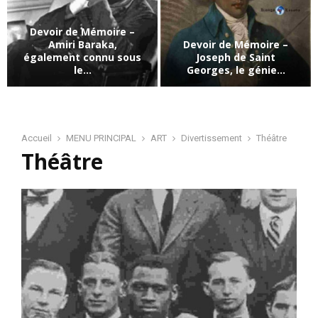
e
v
Devoir de Mémoire –
o
Amiri Baraka,
Devoir de Mémoire –
i
également connu sous
Joseph de Saint
r
le...
Georges, le génie...
d
D
D
e
e
e
M
v
v
é
o
o
Accueil
MENU PRINCIPAL
ART
Divertissement
Théâtre
m
i
Théâtre
i
o
r
r
i
d
d
r
e
e
e
M
M
–
é
é
A
m
m
f
o
o
f
i
i
a
r
r
i
e
e
r
–
–
e