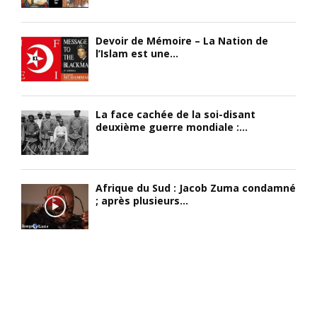
o
n
o
k
t
n
)
-
N
Devoir de Mémoire – La Nation de
l’Islam est une...
;
G
o
«
e
i
I
o
r
l
r
e
a
g
La face cachée de la soi-disant
/
deuxième guerre mondiale :...
r
e
A
e
s
f
ç
,
r
u
(
i
l
n
Afrique du Sud : Jacob Zuma condamné
c
; après plusieurs...
e
é
a
p
à
i
r
B
n
i
a
e
x
i
?
P
l
D
E
l
a
N
i
n