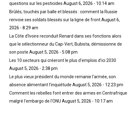
questions sur les pesticides
August 6, 2026 - 10:14 am
q
l
a
u
è
r
Brûlés, touchés par balle et blessés : comment la Russie
e
m
t
renvoie ses soldats blessés sur la ligne de front
August 6,
G
e
m
2026 - 8:29 am
e
,
a
r
m
La Côte d'Ivoire reconduit Renard dans ses fonctions alors
n
a
a
,
que le sélectionneur du Cap-Vert, Bubista, démissionne de
l
i
e
son poste
August 5, 2026 - 5:08 pm
d
s
l
Les 10 secteurs qui créeront le plus d'emplois d'ici 2030
M
s
l
a
i
August 5, 2026 - 2:38 pm
e
s
v
d
Le plus vieux président du monde remanie l'armée, son
s
o
e
absence alimentant l'inquiétude
August 5, 2026 - 12:23 pm
e
u
v
Comment les rebelles font entrer des armes en Centrafrique
y
s
i
a
v
malgré l'embargo de l'ONU
August 5, 2026 - 10:17 am
n
d
o
t
é
u
u
m
s
n
o
m
e
n
e
a