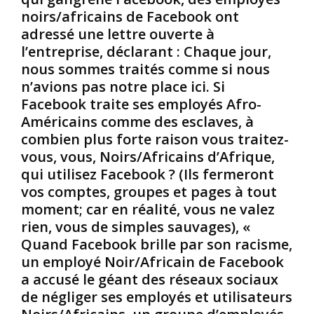
e
m
s
noirs/africains de Facebook ont
s
ê
.
adressé une lettre ouverte à
B
m
(
l’entreprise, déclarant : Chaque jour,
l
e
E
nous sommes traités comme si nous
a
b
n
n
o
n’avions pas notre place ici. Si
F
c
c
r
Facebook traite ses employés Afro-
s
a
a
Américains comme des esclaves, à
/
l
n
combien plus forte raison vous traitez-
E
e
c
vous, vous, Noirs/Africains d’Afrique,
u
n
e
qui utilisez Facebook ? (Ils fermeront
r
v
,
o
e
e
vos comptes, groupes et pages à tout
p
r
l
moment; car en réalité, vous ne valez
é
r
l
rien, vous de simples sauvages), «
e
e
e
Quand Facebook brille par son racisme,
n
,
é
un employé Noir/Africain de Facebook
s
e
t
a
n
a
a accusé le géant des réseaux sociaux
ff
t
i
de négliger ses employés et utilisateurs
i
o
t