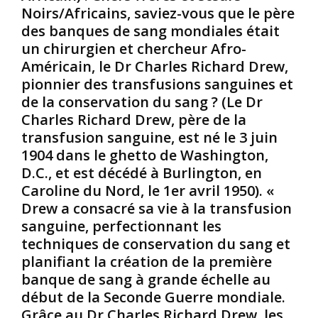
Noirs/Africains, saviez-vous que le père
p
s
k
des banques de sang mondiales était
e
e
h
n
t
o
un chirurgien et chercheur Afro-
t
R
ï
Américain, le Dr Charles Richard Drew,
A
o
.
pionnier des transfusions sanguines et
p
u
E
de la conservation du sang ? (Le Dr
o
g
l
Charles Richard Drew, père de la
p
e
l
h
s
transfusion sanguine, est né le 3 juin
e
i
d
f
1904 dans le ghetto de Washington,
s
a
u
D.C., et est décédé à Burlington, en
,
n
t
Caroline du Nord, le 1er avril 1950). «
q
s
e
Drew a consacré sa vie à la transfusion
u
l
x
i
e
sanguine, perfectionnant les
h
,
m
i
techniques de conservation du sang et
s
ê
b
planifiant la création de la première
o
m
é
banque de sang à grande échelle au
u
e
e
début de la Seconde Guerre mondiale.
s
b
d
Grâce au Dr Charles Richard Drew, les
c
o
e