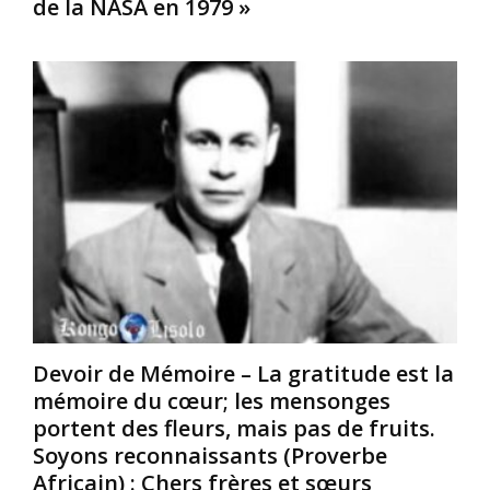
de la NASA en 1979 »
n
t
A
t
a
f
u
p
r
n
h
i
M
o
c
a
r
a
ú
e
i
d
d
n
é
e
e
c
s
d
a
f
’
p
o
o
i
u
r
t
r
i
a
m
g
n
i
i
Devoir de Mémoire – La gratitude est la
t
s
n
mémoire du cœur; les mensonges
l
N
e
e
o
K
portent des fleurs, mais pas de fruits.
s
i
h
Soyons reconnaissants (Proverbe
e
r
o
Africain) : Chers frères et sœurs
r
e
ï