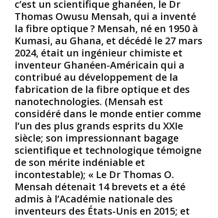
c’est un scientifique ghanéen, le Dr
m
c
u
e
e
r
Thomas Owusu Mensah, qui a inventé
d
r
o
la fibre optique ? Mensah, né en 1950 à
e
1
p
Kumasi, au Ghana, et décédé le 27 mars
t
0
e
2024, était un ingénieur chimiste et
é
0
e
inventeur Ghanéen-Américain qui a
n
f
t
è
o
contribué au développement de la
s
b
u
o
fabrication de la fibre optique et des
r
r
u
nanotechnologies. (Mensah est
e
m
m
considéré dans le monde entier comme
s
i
i
l’un des plus grands esprits du XXIe
e
s
s
t
N
siècle; son impressionnant bagage
e
d
o
à
scientifique et technologique témoigne
’
i
d
de son mérite indéniable et
i
r
e
incontestable); « Le Dr Thomas O.
g
e
s
Mensah détenait 14 brevets et a été
n
s
e
admis à l’Académie nationale des
o
e
x
r
t
a
inventeurs des États-Unis en 2015; et
a
1
m