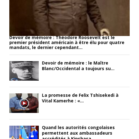
r
e
a
é
l
s
a
e
s
l
s
i
i
d
n
Devoir de mémoire : Théodore Roosevelt est le
t
e
e
premier président américain à être élu pour quatre
é
u
t
mandats, le dernier cependant...
d
x
d
’
e
u
Devoir de mémoire : le Maître
A
s
b
Blanc/Occidental a toujours su...
f
p
a
r
è
s
i
c
-
q
e
v
La promesse de Felix Tshisekedi à
u
s
e
Vital Kamerhe : «...
e
d
n
/
e
t
d
f
r
’
o
e
Quand les autorités congolaises
É
u
)
permettent aux ambassadeurs
g
r
;
accrédités à Kinshasa...