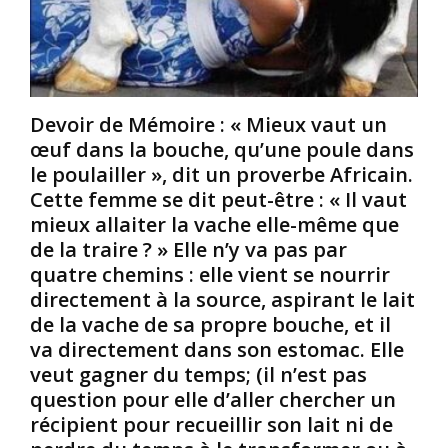
M
C
l
a
h
’
ú
e
é
-
r
p
R
s
o
Devoir de Mémoire : « Mieux vaut un
i
f
q
œuf dans la bouche, qu’une poule dans
r
u
:
è
e
le poulailler », dit un proverbe Africain.
D
r
d
Cette femme se dit peut-être : « Il vaut
a
e
e
mieux allaiter la vache elle-même que
n
s
S
de la traire ? » Elle n’y va pas par
s
e
a
quatre chemins : elle vient se nourrir
l
t
r
’
s
a
directement à la source, aspirant le lait
A
œ
B
de la vache de sa propre bouche, et il
f
u
a
va directement dans son estomac. Elle
r
r
a
veut gagner du temps; (il n’est pas
i
s
r
question pour elle d’aller chercher un
q
N
t
u
o
récipient pour recueillir son lait ni de
m
e
i
a