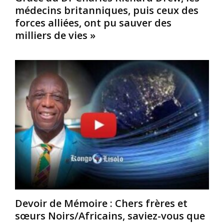
e
c
f
médecins britanniques, puis ceux des
t
a
o
forces alliées, ont pu sauver des
t
l
r
milliers de vies »
e
l
c
f
’
e
o
i
d
r
l
a
m
l
n
e
u
s
,
s
d
é
t
e
t
r
s
a
e
f
i
b
o
t
i
i
s
e
r
y
n
e
n
(
s
o
p
e
Devoir de Mémoire : Chers frères et
n
l
n
sœurs Noirs/Africains, saviez-vous que
y
a
E