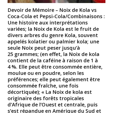
o
u
n
u
s
o
Devoir de Mémoire – Noix de Kola vs
r
q
m
Coca-Cola et Pepsi-Cola/Combinaisons :
c
u
c
Une histoire aux interprétations
h
’
o
variées; la Noix de Kola est le fruit de
a
i
l
t
l
o
divers arbres du genre Kola, souvent
é
n
n
appelés kolatier ou palmier kola; une
t
e
i
seule Noix peut peser jusqu’à
a
f
a
25 grammes; (en effet, la Noix de kola
i
a
l
contient de la caféine à raison de 1 à
t
u
d
M
t
e
4 %. Elle peut être consommée entière,
a
j
S
moulue ou en poudre, selon les
ú
a
a
préférences; elle peut également être
,
m
r
consommée fraîche, une fois
e
a
a
décortiquée); « La Noix de kola est
t
i
h
i
s
originaire des forêts tropicales
B
l
s
a
d’Afrique de l’Ouest et centrale, puis
e
’
a
s’est répandue en Amérique du Sud et
x
a
r