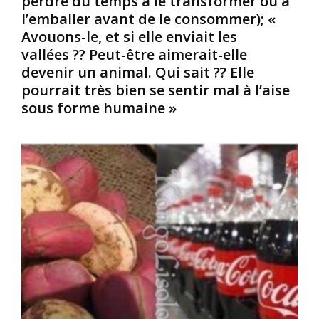
perdre du temps à le transformer ou à
/
r
n
l’emballer avant de le consommer); «
É
s
Avouons-le, et si elle enviait les
g
/
:
vallées ?? Peut-être aimerait-elle
y
A
L
p
f
devenir un animal. Qui sait ?? Elle
a
t
r
V
pourrait très bien se sentir mal à l’aise
e
i
é
sous forme humaine »
a
c
n
n
a
u
t
i
s
i
n
H
q
s
o
u
,
t
e
s
t
,
a
e
l
v
n
e
e
t
m
z
o
o
-
t
t
v
e
p
o
,