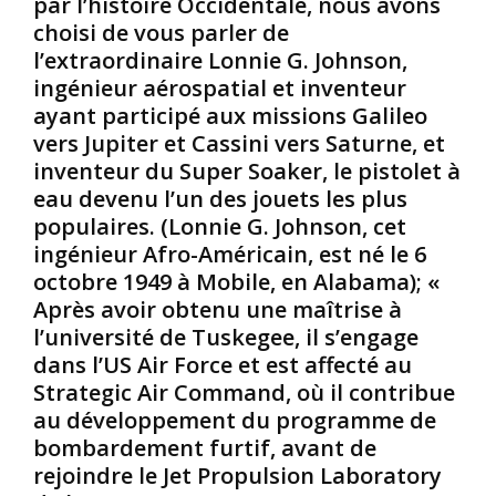
par l’histoire Occidentale, nous avons
e
p
é
choisi de vous parler de
é
l
e
l’extraordinaire Lonnie G. Johnson,
g
u
e
ingénieur aérospatial et inventeur
y
t
n
p
ô
1
ayant participé aux missions Galileo
t
t
8
vers Jupiter et Cassini vers Saturne, et
i
a
1
inventeur du Super Soaker, le pistolet à
e
u
5
eau devenu l’un des jouets les plus
n
x
,
populaires. (Lonnie G. Johnson, cet
n
c
é
e
a
t
ingénieur Afro-Américain, est né le 6
r
u
a
octobre 1949 à Mobile, en Alabama); «
e
s
i
Après avoir obtenu une maîtrise à
p
e
t
l’université de Tuskegee, il s’engage
r
s
u
dans l’US Air Force et est affecté au
é
n
s
?
Strategic Air Command, où il contribue
e
e
L
S
au développement du programme de
n
a
u
bombardement furtif, avant de
t
m
d
rejoindre le Jet Propulsion Laboratory
a
é
-