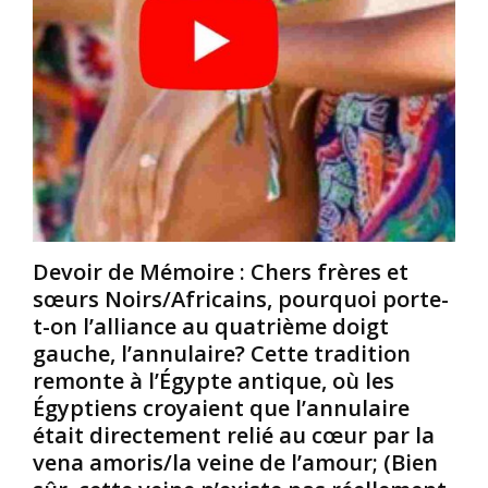
e
s
m
u
e
a
r
n
l
s
t
a
o
e
u
n
d
r
t
e
a
é
n
i
t
o
t
é
m
é
o
b
t
u
r
é
Devoir de Mémoire : Chers frères et
b
e
d
sœurs Noirs/Africains, pourquoi porte-
l
u
é
t-on l’alliance au quatrième doigt
i
x
c
gauche, l’annulaire? Cette tradition
é
b
o
s
i
u
remonte à l’Égypte antique, où les
p
e
v
Égyptiens croyaient que l’annulaire
a
n
e
était directement relié au cœur par la
r
f
r
vena amoris/la veine de l’amour; (Bien
l
a
t
’
i
p