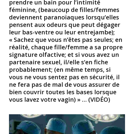
prendre un bain pour l’intimité
i
a
e
féminine, (beaucoup de filles/femmes
c
n
e
deviennent paranoïaques lorsqu’elles
a
u
n
pensent aux odeurs que peut dégager
i
t
r
leur bas-ventre ou leur entrejambe);
n
r
é
s
i
a
« Sachez que vous n’êtes pas seules; en
q
t
l
réalité, chaque fille/femme a sa propre
u
i
i
signature olfactive; et si vous avez un
i
o
t
partenaire sexuel, il/elle s’en fiche
o
n
é
probablement; (en même temps, si
n
(
l
t
u
e
vous ne vous sentez pas en sécurité, il
r
n
n
ne fera pas de mal de vous assurer de
é
m
o
bien couvrir toutes les bases lorsque
v
a
m
vous lavez votre vagin) » … (VIDÉO)
o
u
d
l
v
e
u
a
«
t
i
i
s
M
o
s
o