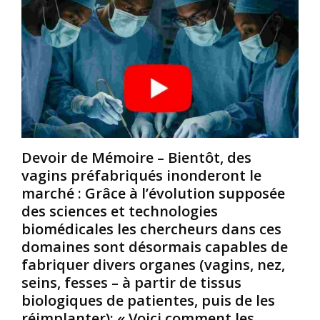
n
o
n
n
m
d
é
m
o
l
e
n
e
i
g
m
l
a
o
p
n
e
»
d
u
d
e
t
a
Devoir de Mémoire – Bientôt, des
e
n
vagins préfabriqués inonderont le
?
n
s
P
t
marché : Grâce à l’évolution supposée
u
a
r
n
des sciences et technologies
r
a
e
biomédicales les chercheurs dans ces
e
î
l
domaines sont désormais capables de
x
n
a
fabriquer divers organes (vagins, nez,
e
e
n
m
r
seins, fesses – à partir de tissus
g
p
d
u
biologiques de patientes, puis de les
l
e
e
réimplanter); « Voici comment les