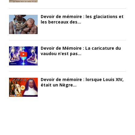
a
s
n
,
Devoir de mémoire : les glaciations et
t
q
les berceaux des...
l
u
a
i
p
s
é
e
Devoir de Mémoire : La caricature du
r
t
vaudou n’est pas...
i
r
o
o
d
u
e
v
Devoir de mémoire : lorsque Louis XIV,
c
a
était un Nègre...
r
i
i
t
t
e
i
n
q
O
u
u
e
g
d
a