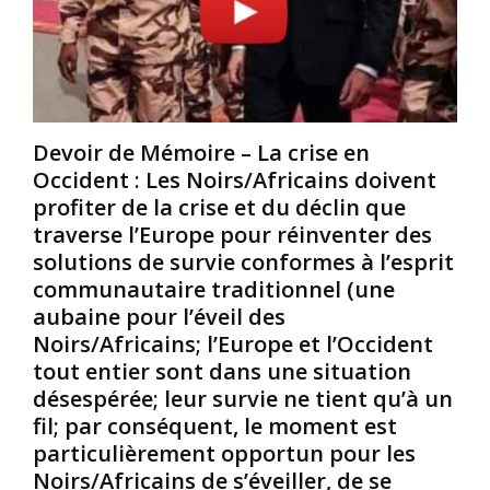
c
x
a
e
a
p
q
m
i
u
e
/
’
n
O
i
p
k
Devoir de Mémoire – La crise en
l
l
a
s
u
Occident : Les Noirs/Africains doivent
p
é
s
i
profiter de la crise et du déclin que
t
a
a
traverse l’Europe pour réinventer des
a
p
J
solutions de survie conformes à l’esprit
i
p
o
communautaire traditionnel (une
e
r
h
aubaine pour l’éveil des
n
o
n
t
f
s
Noirs/Africains; l’Europe et l’Occident
N
o
t
tout entier sont dans une situation
o
n
o
désespérée; leur survie ne tient qu’à un
i
d
n
fil; par conséquent, le moment est
r
i
i
particulièrement opportun pour les
s
d
.
/
e
(
Noirs/Africains de s’éveiller, de se