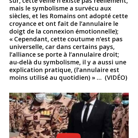
sûr, cette veine n’existe pas réellement,
h
t
a
mais le symbolisme a survécu aux
i
s
r
siècles, et les Romains ont adopté cette
s
p
u
croyance et ont fait de l’annulaire le
t
o
n
doigt de la connexion émotionnelle);
o
u
O
« Cependant, cette coutume n’est pas
i
r
c
r
l
c
universelle, car dans certains pays,
e
a
i
l’alliance se porte à l’annulaire droit;
s
s
d
au-delà du symbolisme, il y a aussi une
i
a
e
explication pratique, (l’annulaire est
m
n
n
moins utilisé au quotidien) » … (VIDÉO)
p
t
t
l
é
a
e
?
l
m
?
n
e
)
o
n
;
m
t
«
m
p
U
é
a
n
O
r
e
k