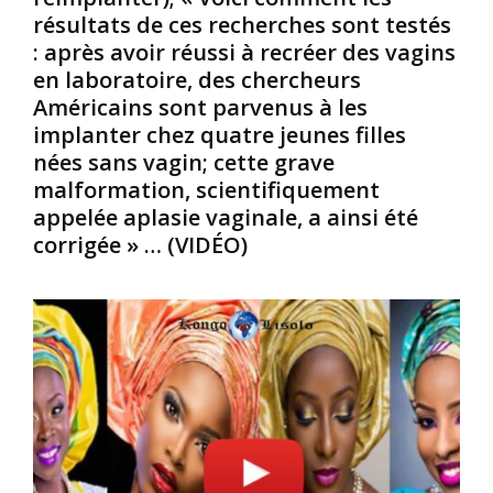
e
g
A
résultats de ces recherches sont testés
,
r
f
: après avoir réussi à recréer des vagins
L
a
r
en laboratoire, des chercheurs
e
v
i
w
e
c
Américains sont parvenus à les
i
s
a
implanter chez quatre jeunes filles
s
p
i
nées sans vagin; cette grave
H
r
n
malformation, scientifiquement
o
o
e
appelée aplasie vaginale, a ainsi été
w
b
/
a
l
K
corrigée » … (VIDÉO)
r
è
o
d
m
n
L
e
g
a
s
o
t
d
l
i
e
a
m
s
i
e
a
s
r
n
e
,
t
.
G
é
C