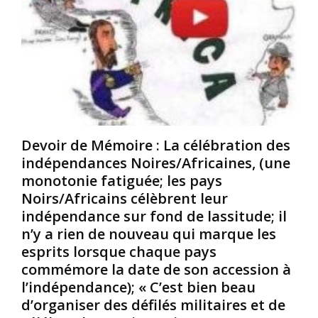
u
u
e
e
s
x
à
i
c
u
n
l
n
s
u
r
o
s
y
u
i
t
p
v
h
ç
e
Devoir de Mémoire : La célébration des
m
o
m
indépendances Noires/Africaines, (une
e
n
e
monotonie fatiguée; les pays
p
n
n
r
é
t
Noirs/Africains célèbrent leur
o
e
d
indépendance sur fond de lassitude; il
p
s
a
n’y a rien de nouveau qui marque les
o
;
n
esprits lorsque chaque pays
r
u
s
commémore la date de son accession à
t
n
l
i
e
e
l’indépendance); « C’est bien beau
o
é
s
d’organiser des défilés militaires et de
n
t
f