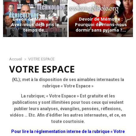
e
v
o
Devoir de Mémoire –
Devoir de Mémoire :
i
Avez-vous déjà pris le
Pourquoi devrions-nous
r
temps de...
dormir sans pyjama ?...
d
D
D
e
e
e
M
v
v
é
o
o
Accueil
VOTRE ESPACE
m
i
VOTRE ESPACE
i
o
r
r
i
d
d
r
(KL); met à la disposition de ses aimables internautes la
e
e
e
rubrique « Votre Espace »
M
M
–
La rubrique; « Votre Espace » Est gratuite et les
é
é
L
publications y sont illimitées pour tous ceux qui veulent
m
m
’
publier leurs analyses, évangiles, pensées, réflexions,
o
o
O
vidéos … Etc. Afin d’édifier les autres internautes, et ce, en
i
i
k
toute courtoisie.
r
r
a
e
e
p
Pour lire la réglementation interne de la rubrique « Votre
–
:
i