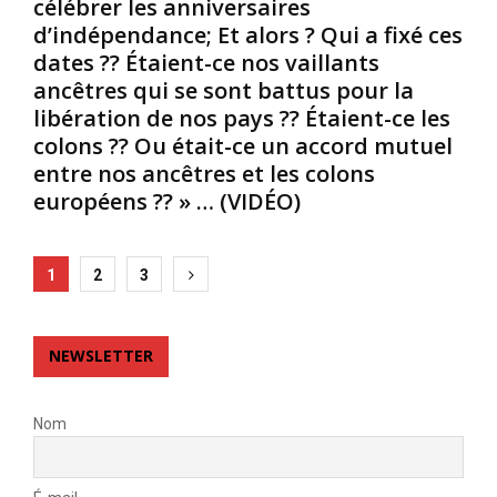
célébrer les anniversaires
n
u
o
d’indépendance; Et alors ? Qui a fixé ces
e
d
r
dates ?? Étaient-ce nos vaillants
l
e
ê
,
m
ancêtres qui se sont battus pour la
t
e
o
s
libération de nos pays ?? Étaient-ce les
t
n
é
colons ?? Ou était-ce un accord mutuel
n
t
q
entre nos ancêtres et les colons
o
r
u
européens ?? » … (VIDÉO)
u
e
a
s
q
t
d
u
o
Posts
e
e
r
1
2
3
v
d
i
pagination
o
o
a
n
r
l
NEWSLETTER
s
m
e
c
i
s
e
r
d
Nom
t
n
u
t
u
K
e
c
o