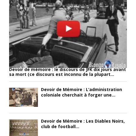
e
0
e
1
s
.
s
M
e
a
n
i
t
s
i
c
e
o
l
m
)
m
Devoir de mémoire : le discours de JFK dix jours avant
;
e
sa mort (ce discours est inconnu de la plupart...
«
n
t
Devoir de Mémoire : L’administration
M
u
coloniale cherchait à forger une...
ê
n
m
A
e
n
p
g
Devoir de Mémoire : Les Diables Noirs,
e
l
club de football...
n
a
d
i