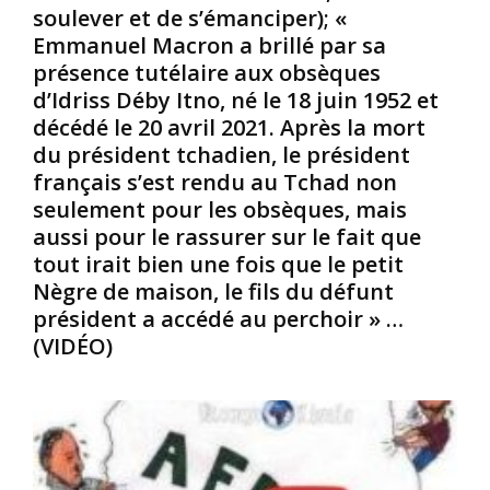
A
l
E
soulever et de s’émanciper); «
f
a
n
Emmanuel Macron a brillé par sa
r
l
d
présence tutélaire aux obsèques
i
i
é
d’Idriss Déby Itno, né le 18 juin 1952 et
c
s
m
a
t
décédé le 20 avril 2021. Après la mort
i
i
e
q
du président tchadien, le président
n
d
u
français s’est rendu au Tchad non
s
e
e
seulement pour les obsèques, mais
.
t
,
aussi pour le rassurer sur le fait que
(
o
c
L
u
tout irait bien une fois que le petit
e
e
t
t
Nègre de maison, le fils du défunt
m
e
a
président a accédé au perchoir » …
o
s
n
(VIDÉO)
n
c
i
d
e
m
e
s
a
é
v
l
v
e
v
o
r
i
l
t
t