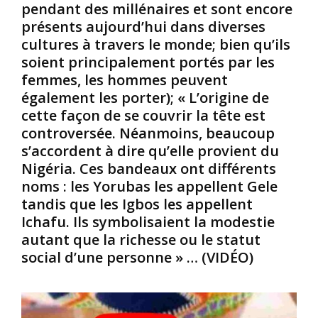
pendant des millénaires et sont encore
e
r
v
présents aujourd’hui dans diverses
g
m
e
i
i
n
cultures à travers le monde; bien qu’ils
s
r
t
soient principalement portés par les
H
n
m
femmes, les hommes peuvent
a
u
é
également les porter); « L’origine de
n
,
c
cette façon de se couvrir la tête est
n
s
o
a
a
n
controversée. Néanmoins, beaucoup
h
n
n
s’accordent à dire qu’elle provient du
s
u
Nigéria. Ces bandeaux ont différents
:
p
e
noms : les Yorubas les appellent Gele
C
y
,
tandis que les Igbos les appellent
e
j
c
s
a
Ichafu. Ils symbolisaient la modestie
a
i
m
r
autant que la richesse ou le statut
n
a
l
social d’une personne » … (VIDÉO)
v
,
’
e
p
a
n
r
n
t
é
i