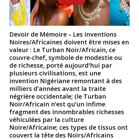
a
,
e
r
m
t
r
a
t
e
i
e
t
s
a
Devoir de Mémoire – Les inventions
t
s
p
Noires/Africaines doivent être mises en
A
a
p
valeur : Le Turban Noir/Africain, ce
.
v
e
couvre-chef, symbole de modestie ou
M
i
l
de richesse, porté aujourd’hui par
o
e
l
r
z
plusieurs civilisations, est une
a
g
-
t
invention Nigériane remontant à des
a
v
i
milliers d’années avant la traite
n
o
o
négrière occidentale; (le Turban
o
u
n
Noir/Africain n’est qu’un infime
u
s
e
M
q
fragment des innombrables richesses
s
a
u
t
véhiculées par la culture
r
e
s
Noire/Africaine; ces types de tissus ont
c
d
o
couvert la tête des Noirs/Africains
R
o
u