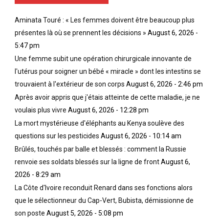
c
é
s
o
r
Aminata Touré : « Les femmes doivent être beaucoup plus
s
u
i
a
présentes là où se prennent les décisions »
August 6, 2026 -
p
e
i
5:47 pm
o
l
e
Une femme subit une opération chirurgicale innovante de
u
l
n
b
e
l'utérus pour soigner un bébé « miracle » dont les intestins se
t
l
e
d
trouvaient à l'extérieur de son corps
August 6, 2026 - 2:46 pm
i
t
é
Après avoir appris que j'étais atteinte de cette maladie, je ne
e
r
j
voulais plus vivre
August 6, 2026 - 12:28 pm
n
e
à
t
n
l
La mort mystérieuse d'éléphants au Kenya soulève des
q
f
e
questions sur les pesticides
August 6, 2026 - 10:14 am
u
o
M
Brûlés, touchés par balle et blessés : comment la Russie
e
r
o
renvoie ses soldats blessés sur la ligne de front
August 6,
,
c
n
d
e
d
2026 - 8:29 am
a
l
o
La Côte d'Ivoire reconduit Renard dans ses fonctions alors
n
e
n
que le sélectionneur du Cap-Vert, Bubista, démissionne de
s
s
g
son poste
August 5, 2026 - 5:08 pm
l
y
a