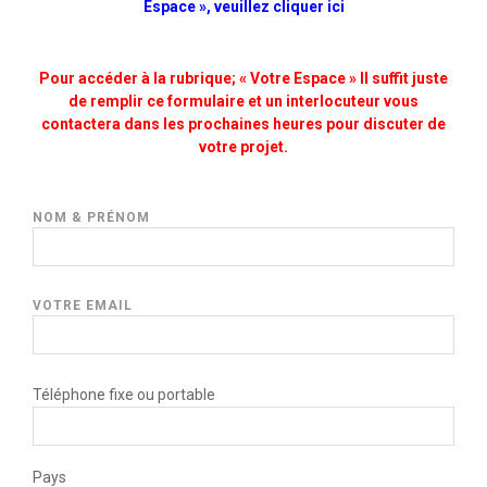
Espace
», veuillez cliquer ici
A
P
v
o
:
e
u
N
Pour accéder à la rubrique; « Votre Espace » Il suffit juste
z
r
o
de remplir ce formulaire et un interlocuteur vous
-
q
m
contactera dans les prochaines heures pour discuter de
v
u
e
votre projet.
o
o
m
u
i
p
s
d
r
NOM & PRÉNOM
d
e
u
é
v
n
j
r
t
à
i
é
VOTRE EMAIL
p
o
p
r
n
o
i
s
u
s
-
r
Téléphone fixe ou portable
l
n
u
e
o
n
t
u
a
e
Pays
s
n