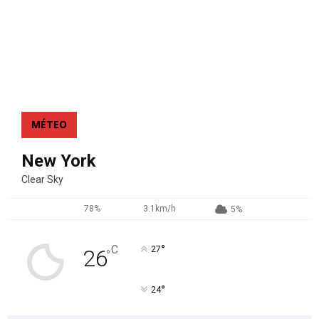
MÉTEO
New York
Clear Sky
78%
3.1km/h
5%
°
C
27
26
°
°
24