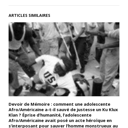
ARTICLES SIMILAIRES
Devoir de Mémoire : comment une adolescente
D
e
Afro/Américaine a-t-il sauvé de justesse un Ku Klux
d
Klan ? Éprise d’humanité, l’adolescente
o
Afro/Américaine avait posé un acte héroïque en
d
s’interposant pour sauver l’homme monstrueux au
t