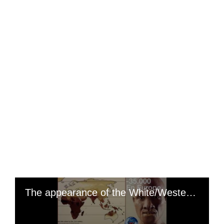
The appearance of the White/Western man in the history of mankind: according to anthropologists, the man (White/European) has existed for less than 8,000 years « The first humans to come to Europe had Black skin ( 40,000 years ago) »