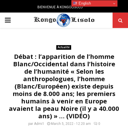
English
BIENVENUE À KONGOLISOLO
PRIMARY
MENU
Actualité
Débat : l’apparition de l’homme
Blanc/Occidental dans l’histoire
de l’humanité « Selon les
anthropologues, l’homme
(Blanc/Européen) existe depuis
moins de 8.000 ans; les premiers
humains à venir en Europe
avaient la peau Noire (il y a 40.000
ans) » … (VIDÉO)
par
Admi1
March 5, 2022 - 12:20 am
0