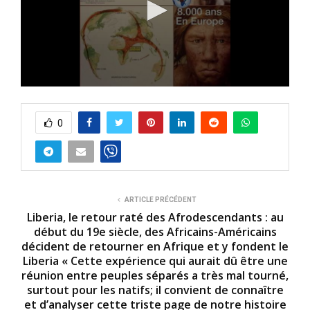
0
s
e
0
c
o
n
d
s
o
f
2
ARTICLE PRÉCÉDENT
3
Liberia, le retour raté des Afrodescendants : au
m
début du 19e siècle, des Africains-Américains
i
décident de retourner en Afrique et y fondent le
n
u
Liberia « Cette expérience qui aurait dû être une
t
réunion entre peuples séparés a très mal tourné,
e
surtout pour les natifs; il convient de connaître
s
,
et d’analyser cette triste page de notre histoire