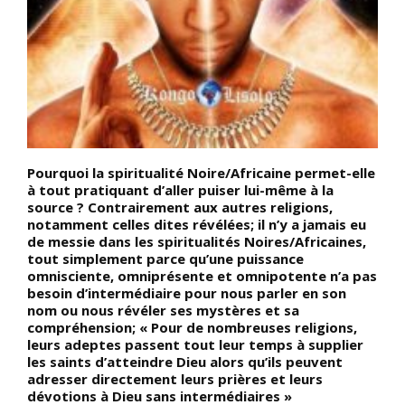
Pourquoi la spiritualité Noire/Africaine permet-elle
D
à tout pratiquant d’aller puiser lui-même à la
N
source ? Contrairement aux autres religions,
m
t
notamment celles dites révélées; il n’y a jamais eu
l
de messie dans les spiritualités Noires/Africaines,
m
tout simplement parce qu’une puissance
c
u
omnisciente, omniprésente et omnipotente n’a pas
c
besoin d’intermédiaire pour nous parler en son
D
ue
nom ou nous révéler ses mystères et sa
n
compréhension; « Pour de nombreuses religions,
N
leurs adeptes passent tout leur temps à supplier
r
les saints d’atteindre Dieu alors qu’ils peuvent
e
adresser directement leurs prières et leurs
M
s
dévotions à Dieu sans intermédiaires »
e