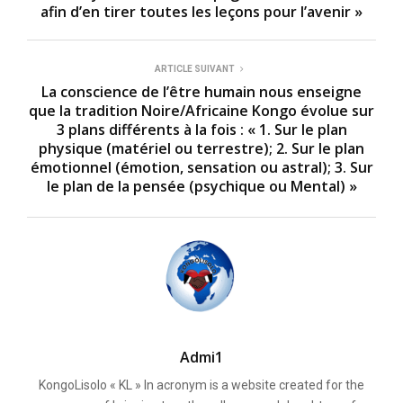
4
afin d’en tirer toutes les leçons pour l’avenir »
8
s
e
c
ARTICLE SUIVANT
o
n
La conscience de l’être humain nous enseigne
d
que la tradition Noire/Africaine Kongo évolue sur
s
3 plans différents à la fois : « 1. Sur le plan
physique (matériel ou terrestre); 2. Sur le plan
émotionnel (émotion, sensation ou astral); 3. Sur
le plan de la pensée (psychique ou Mental) »
Admi1
KongoLisolo « KL » In acronym is a website created for the