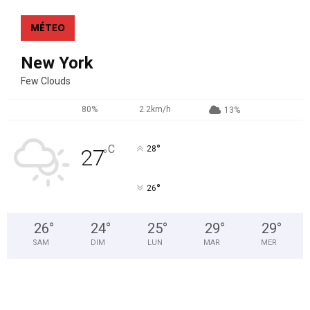
MÉTEO
New York
Few Clouds
80%
2.2km/h
13%
°
C
28
27
°
°
26
26
°
24
°
25
°
29
°
29
°
SAM
DIM
LUN
MAR
MER