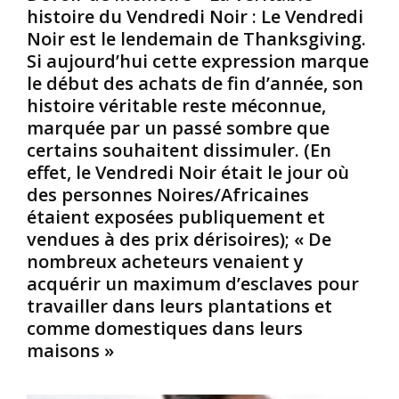
e
o
e
histoire du Vendredi Noir : Le Vendredi
f
u
d
Noir est le lendemain de Thanksgiving.
a
i
u
Si aujourd’hui cette expression marque
u
s
1
le début des achats de fin d’année, son
t
i
8
p
a
j
histoire véritable reste méconnue,
a
n
u
marquée par un passé sombre que
s
e
i
certains souhaitent dissimuler. (En
j
,
n
effet, le Vendredi Noir était le jour où
e
d
1
des personnes Noires/Africaines
t
e
9
e
s
6
étaient exposées publiquement et
r
e
4
vendues à des prix dérisoires); « De
a
n
,
nombreux acheteurs venaient y
u
f
J
acquérir un maximum d’esclaves pour
x
a
.
travailler dans leurs plantations et
o
n
B
u
t
comme domestiques dans leurs
r
b
s
o
maisons »
l
N
c
i
o
k
e
i
,