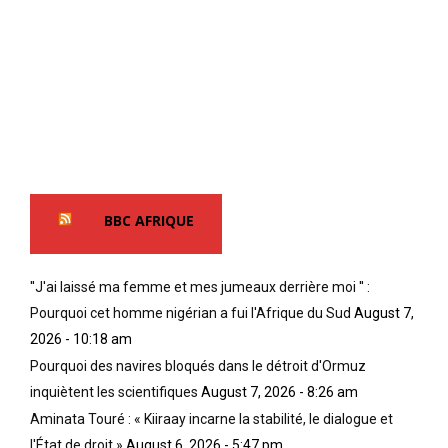
e
c
e
d
o
l
e
n
a
l
d
m
’
a
o
h
m
d
i
n
i
s
é
f
t
s
i
o
à
e
BBC AFRIQUE
i
p
r
r
e
o
e
r
u
''J'ai laissé ma femme et mes jumeaux derrière moi '' :
e
p
d
s
é
Pourquoi cet homme nigérian a fui l'Afrique du Sud
August 7,
e
t
t
l
2026 - 10:18 am
p
u
a
Pourquoi des navires bloqués dans le détroit d'Ormuz
e
i
f
inquiètent les scientifiques
August 7, 2026 - 8:26 am
u
t
a
t
é
Aminata Touré : « Kiiraay incarne la stabilité, le dialogue et
l
-
a
s
l'État de droit »
August 6, 2026 - 5:47 pm