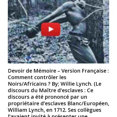
u
h
t
m
è
d
a
r
u
t
e
M
i
s
o
n
.
n
,
(
s
6
D
o
9
e
n
s
M
g
f
o
a
e
t
r
m
o
Devoir de Mémoire – Version Française :
ç
m
r
Comment contrôler les
o
e
L
Noirs/Africains ? By; Willie Lynch. (Le
n
s
o
discours du Maître d’esclaves : Ce
s
N
d
A
o
g
discours a été prononcé par un
f
i
e
propriétaire d’esclaves Blanc/Européen,
r
r
M
William Lynch, en 1712. Ses collègues
o
e
o
l’avaient invité à présenter une
-
s
t