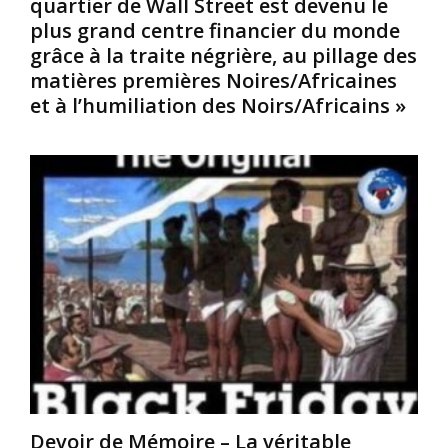
quartier de Wall Street est devenu le
r
U
s
plus grand centre financier du monde
e
n
m
grâce à la traite négrière, au pillage des
b
i
e
o
s
matières premières Noires/Africaines
p
u
,
a
et à l’humiliation des Noirs/Africains »
l
a
r
e
u
J
v
X
a
e
I
m
r
X
e
s
e
s
a
s
B
n
i
r
t
è
o
e
c
c
q
l
k
u
e
,
’
,
d
i
e
a
l
n
t
n
L
é
Devoir de Mémoire – La véritable