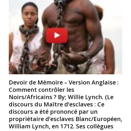
t
r
à
t
s
S
e
/
a
s
A
i
.
f
n
C
r
t
’
i
A
é
c
u
t
a
g
a
i
u
i
n
s
t
s
t
l
n
i
Devoir de Mémoire – Version Anglaise :
e
é
n
Comment contrôler les
5
s
e
Noirs/Africains ? By; Willie Lynch. (Le
m
e
,
discours du Maître d’esclaves : Ce
a
n
e
discours a été prononcé par un
r
p
n
s
r
F
propriétaire d’esclaves Blanc/Européen,
1
i
l
William Lynch, en 1712. Ses collègues
9
s
o