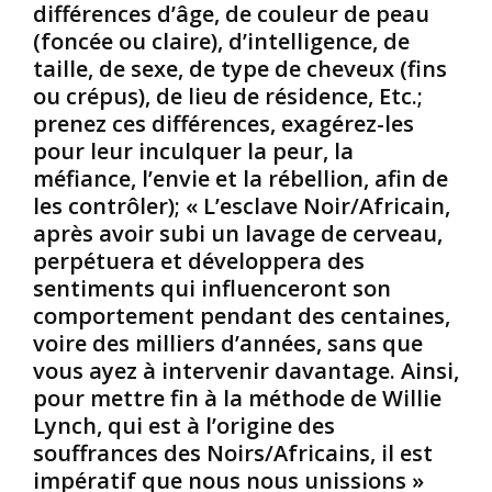
d
e
n
différences d’âge, de couleur de peau
a
c
e
(foncée ou claire), d’intelligence, de
n
d
p
taille, de sexe, de type de cheveux (fins
s
e
o
ou crépus), de lieu de résidence, Etc.;
l
s
u
prenez ces différences, exagérez-les
e
d
r
u
é
pour leur inculquer la peur, la
d
r
t
i
méfiance, l’envie et la rébellion, afin de
d
e
s
les contrôler); « L’esclave Noir/Africain,
o
n
p
après avoir subi un lavage de cerveau,
r
u
e
perpétuera et développera des
t
s
r
o
m
sentiments qui influenceront son
s
i
a
e
comportement pendant des centaines,
r
s
r
voire des milliers d’années, sans que
d
c
d
vous ayez à intervenir davantage. Ainsi,
e
u
e
pour mettre fin à la méthode de Willie
l
l
s
Lynch, qui est à l’origine des
’
i
m
é
n
a
souffrances des Noirs/Africains, il est
c
s
n
impératif que nous nous unissions »
o
e
i