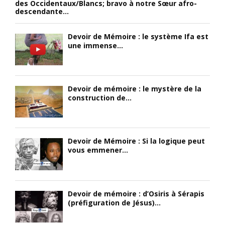
des Occidentaux/Blancs; bravo à notre Sœur afro-
i
p
n
descendante...
g
u
e
n
b
a
Devoir de Mémoire : le système Ifa est
e
l
l
une immense...
u
i
o
s
e
r
e
u
s
m
n
q
Devoir de mémoire : le mystère de la
e
e
u
construction de...
n
a
e
t
n
d
p
n
e
r
o
j
Devoir de Mémoire : Si la logique peut
é
n
e
vous emmener...
m
c
u
é
e
n
d
d
e
i
a
s
Devoir de mémoire : d’Osiris à Sérapis
t
n
N
(préfiguration de Jésus)...
é
s
o
,
l
i