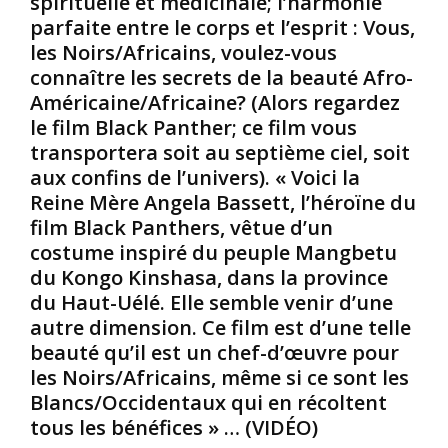
spirituelle et médicinale; l’harmonie
ç
c
q
parfaite entre le corps et l’esprit : Vous,
o
e
u
les Noirs/Africains, voulez-vous
n
i
i
connaître les secrets de la beauté Afro-
s
n
p
N
t
Américaine/Africaine? (Alors regardez
r
o
e
o
le film Black Panther; ce film vous
i
s
t
transportera soit au septième ciel, soit
r
.
e
aux confins de l’univers). « Voici la
s
E
s
Reine Mère Angela Bassett, l’héroïne du
d
n
t
film Black Panthers, vêtue d’un
e
1
a
W
8
i
costume inspiré du peuple Mangbetu
r
4
e
du Kongo Kinshasa, dans la province
i
8
n
du Haut-Uélé. Elle semble venir d’une
g
,
t
autre dimension. Ce film est d’une telle
h
u
c
beauté qu’il est un chef-d’œuvre pour
t
n
o
s
e
n
les Noirs/Africains, même si ce sont les
v
l
t
Blancs/Occidentaux qui en récoltent
i
o
r
tous les bénéfices » … (VIDÉO)
l
i
e