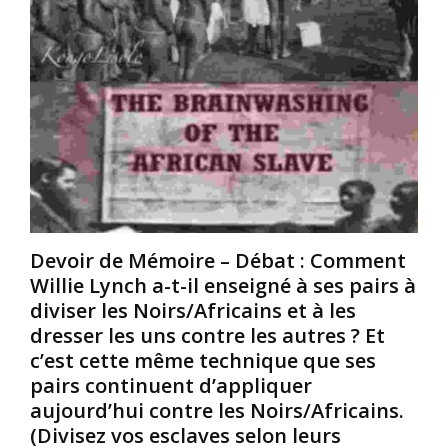
7
c
o
é
r
a
e
h
n
s
y
s
d
d
,
a
r
é
n
i
t
s
q
a
d
u
i
e
e
e
s
d
n
c
a
Devoir de Mémoire – Débat : Comment
t
e
n
Willie Lynch a-t-il enseigné à ses pairs à
e
l
s
diviser les Noirs/Africains et à les
n
l
s
f
u
a
dresser les uns contre les autres ? Et
e
l
p
c’est cette même technique que ses
r
e
i
pairs continuent d’appliquer
m
s
s
aujourd’hui contre les Noirs/Africains.
é
a
c
(Divisez vos esclaves selon leurs
s
v
i