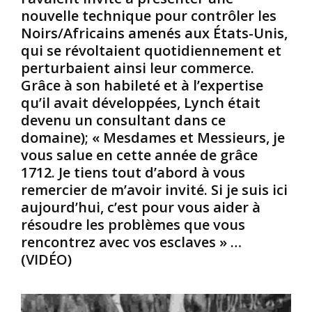
nouvelle technique pour contrôler les
A
/
e
m
A
l
Noirs/Africains amenés aux États-Unis,
é
f
,
qui se révoltaient quotidiennement et
r
r
a
perturbaient ainsi leur commerce.
i
i
v
Grâce à son habileté et à l’expertise
c
c
e
qu’il avait développées, Lynch était
a
a
r
i
i
devenu un consultant dans ce
s
n
n
é
domaine); « Mesdames et Messieurs, je
s
e
d
vous salue en cette année de grâce
,
s
e
1712. Je tiens tout d’abord à vous
â
é
l
remercier de m’avoir invité. Si je suis ici
g
t
’
é
a
aujourd’hui, c’est pour vous aider à
a
s
i
c
résoudre les problèmes que vous
d
e
i
rencontrez avec vos esclaves » …
e
n
d
(VIDÉO)
1
t
e
3
p
c
à
l
h
1
a
l