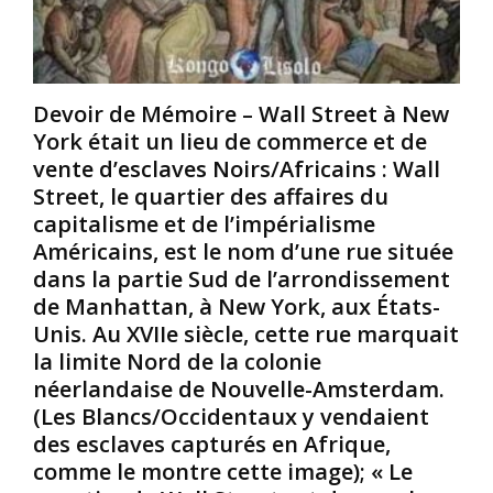
É
É
n
t
t
i
a
a
s
t
t
Devoir de Mémoire – Wall Street à New
s
s
:
York était un lieu de commerce et de
-
-
E
U
U
x
vente d’esclaves Noirs/Africains : Wall
n
n
p
Street, le quartier des affaires du
i
i
r
capitalisme et de l’impérialisme
s
s
e
Américains, est le nom d’une rue située
s
dans la partie Sud de l’arrondissement
:
:
s
U
A
i
de Manhattan, à New York, aux États-
n
u
o
Unis. Au XVIIe siècle, cette rue marquait
e
x
n
la limite Nord de la colonie
h
É
d
néerlandaise de Nouvelle-Amsterdam.
i
t
e
(Les Blancs/Occidentaux y vendaient
s
a
r
t
t
des esclaves capturés en Afrique,
a
o
s
c
comme le montre cette image); « Le
i
-
i