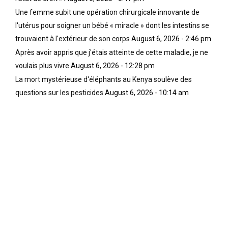
ê
p
i
Une femme subit une opération chirurgicale innovante de
t
p
f
l'utérus pour soigner un bébé « miracle » dont les intestins se
r
a
i
e
r
trouvaient à l'extérieur de son corps
August 6, 2026 - 2:46 pm
e
o
t
r
Après avoir appris que j'étais atteinte de cette maladie, je ne
u
i
c
voulais plus vivre
August 6, 2026 - 12:28 pm
b
e
a
La mort mystérieuse d'éléphants au Kenya soulève des
l
n
r
i
d
l
questions sur les pesticides
August 6, 2026 - 10:14 am
é
r
e
o
a
s
u
i
f
i
e
a
n
n
i
c
t
t
o
à
s
n
l
s
n
’
o
u
É
n
d
t
t
e
a
i