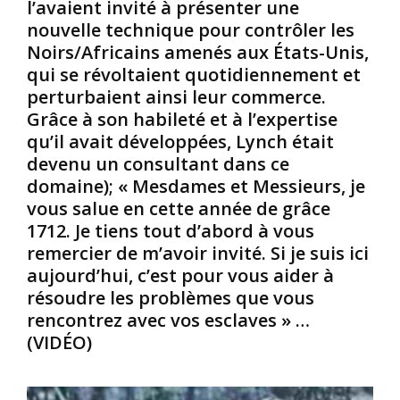
l’avaient invité à présenter une
5
o
r
nouvelle technique pour contrôler les
9
n
i
Noirs/Africains amenés aux États-Unis,
.
é
d
C
t
e
qui se révoltaient quotidiennement et
e
a
.
perturbaient ainsi leur commerce.
j
i
J
Grâce à son habileté et à l’expertise
o
e
a
qu’il avait développées, Lynch était
u
n
m
devenu un consultant dans ce
r
t
e
-
v
s
domaine); « Mesdames et Messieurs, je
l
e
B
vous salue en cette année de grâce
à
n
r
1712. Je tiens tout d’abord à vous
,
d
o
remercier de m’avoir invité. Si je suis ici
v
u
c
aujourd’hui, c’est pour vous aider à
e
s
k
r
a
résoudre les problèmes que vous
,
s
u
g
rencontrez avec vos esclaves » …
4
x
é
(VIDÉO)
e
r
h
n
a
d
c
n