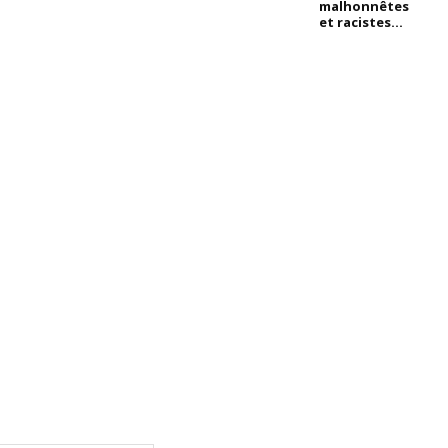
malhonnêtes
et racistes...