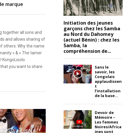
 de marque
Initiation des jeunes
garçons chez les Samba
g together all sons and
au Nord du Dahomey
(actuel Bénin) : chez les
ds and allows sharing of
Samba, la
 of others. Why the name
compréhension de...
anity » & « The tamer
s! KongoLisolo
that you want to share
Sans le
savoir, les
Congolais
applaudissen
t
l’installation
de la base...
Devoir de
Mémoire –
Les femmes
Noires/Africa
ines sont