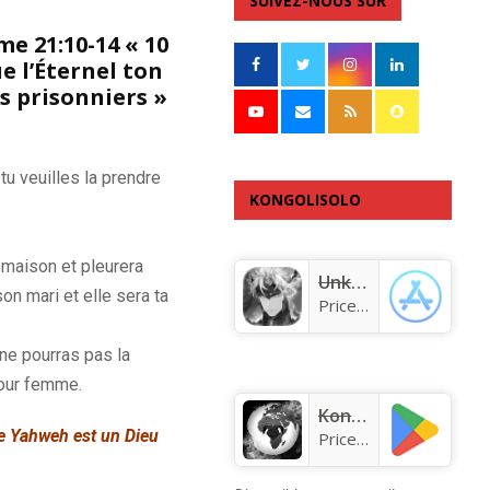
SUIVEZ-NOUS SUR
me 21:10-14 « 10
e l’Éternel ton
es prisonniers »
tu veuilles la prendre
KONGOLISOLO
APPLICATION
a maison et pleurera
Unknown app
son mari et elle sera ta
Price:
Free
ne pourras pas la
pour femme.
KongoLisolo
 Yahweh est un Dieu
Price:
Free