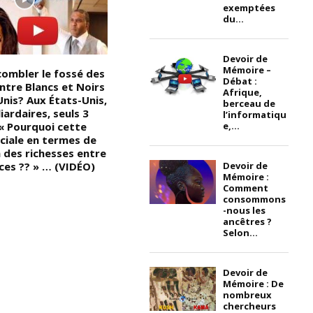
exemptées
du...
Devoir de
Mémoire –
mbler le fossé des
Devoir de Mémoire : L’amour
C
Débat :
ntre Blancs et Noirs
d’un père et de sa fille, (Aime
B
Afrique,
Unis? Aux États-Unis,
ton père, s’il est juste, et s’il ne
le
berceau de
liardaires, seuls 3
l’est pas, soutiens-le); « En tant
e
l’informatiqu
e,...
 « Pourquoi cette
que Noir/Africain, que pensez-
t
aciale en termes de
vous d’un père embrassant sa
li
 des richesses entre
fille sur la bouche ? Comme
l
Devoir de
ces ?? » … (VIDÉO)
Adam Bombole le fait ici ! Eh
s
Mémoire :
oui ! C’est le jour où sa fille a
p
Comment
obtenu son diplôme d’études
l’
consommons
secondaires »
-nous les
ancêtres ?
Selon...
Devoir de
Mémoire : De
nombreux
chercheurs