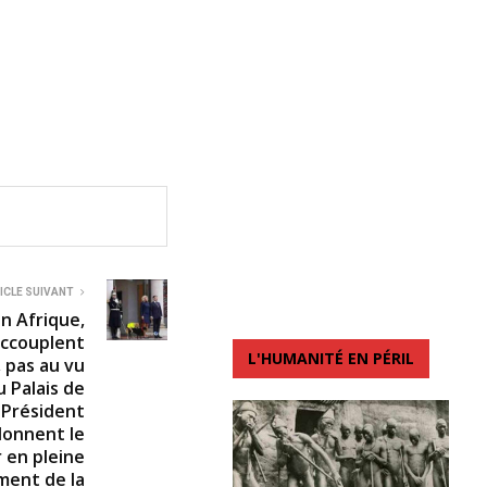
ICLE SUIVANT
en Afrique,
’accouplent
L'HUMANITÉ EN PÉRIL
 pas au vu
u Palais de
u Président
donnent le
r en pleine
ment de la