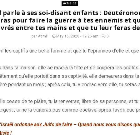
Actualité
l parle à ses soi-disant enfants : Deutérono
ras pour faire la guerre à tes ennemis et qu
ivrés entre tes mains et que tu leur feras d
par
Admi1
May 16, 2020 - 12:25 am
0
mi les captifs une belle femme et que tu t’éprennes d’elle et que 
as dans ta maison, elle se rasera la tête et se coupera les ongles.
vêtement qu’elle portait dans sa captivité, elle demeurera dans t
ère pendant un mois ;
après cela, tu viendras vers elle, tu seras 
elle cesse de te plaire, tu la renverras, libre
de
sa personne, et tu 
argent ;
tu ne la traiteras pas comme esclave, après l’avoir eue 
’Israël ordonne aux Juifs de faire –
Quand nous vous disons que
iste
!