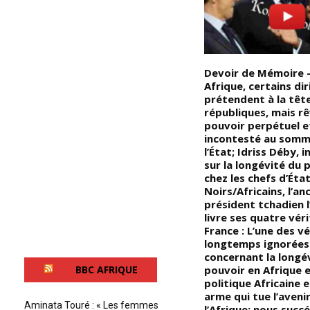
La mélanine est un
Devoir de Mémoire –
n
supraconducteur naturel de
Afrique, certains di
 :
l’électricité qui peut s’adapter
prétendent à la têt
à tout type d’énergie terrestre
républiques, mais rê
sur cette planète : la mélanine
pouvoir perpétuel e
a le pouvoir d’absorber les
incontesté au somm
sons, la lumière et les ondes
l’État; Idriss Déby, 
un
magnétiques et c’est ainsi que
sur la longévité du 
que les énergies photoniques
chez les chefs d’Éta
ri
et magnétiques sont
Noirs/Africains, l’an
facilement converties en
président tchadien 
énergies sonores (musique),
livre ses quatre véri
qui à leur tour redeviennent
France : L’une des vé
(lumière à travers nous!)
longtemps ignorées
n
Qu’est-ce que la mélanine ? « La
concernant la longé
t
mélanine est une molécule
pouvoir en Afrique e
BBC AFRIQUE
chimique organique raffinée,
politique Africaine 
complexe et multifonctionnelle
arme qui tue l’aveni
Aminata Touré : « Les femmes
u
qui remplit une grande variété
l’Afrique; nous succ