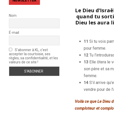
NEWSLETTER
Le Dieu d’Israë
quand tu sorti
Nom
Dieu les aura l
É-mail
11
Si tu vois par
pour femme.
S'abonner à KL, c'est
accepter la courtoisie, ses
12
Tu l’introduir
règles, sa confidentialité, et les
13
Elle ôtera le 
valeurs de ce site !
son père et sa m
femme.
14
S’il arrive qu’
vendre pour de l’
Voilà ce que Le Dieu d
comploteur et
complot