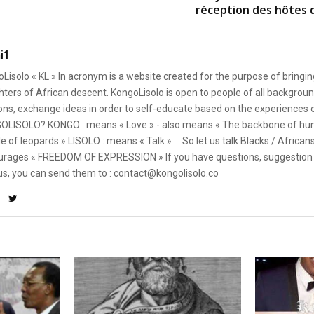
réception des hôtes
i1
Lisolo « KL » In acronym is a website created for the purpose of bringin
ters of African descent. KongoLisolo is open to people of all backgroun
ons, exchange ideas in order to self-educate based on the experiences
OLISOLO? KONGO : means « Love » - also means « The backbone of hum
e of leopards » LISOLO : means « Talk » ... So let us talk Blacks / African
rages « FREEDOM OF EXPRESSION » If you have questions, suggestion 
us, you can send them to : contact@kongolisolo.co