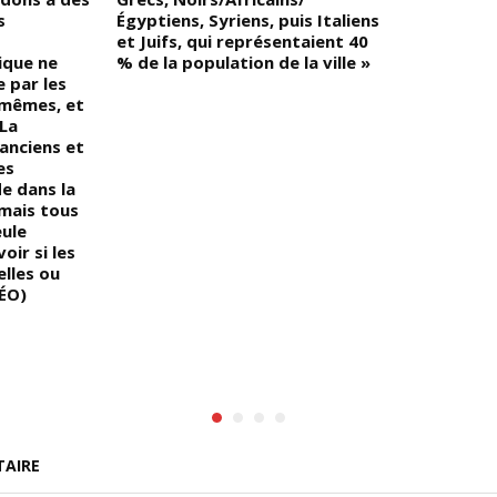
s
Égyptiens, Syriens, puis Italiens
et Juifs, qui représentaient 40
ique ne
% de la population de la ville »
 par les
-mêmes, et
 La
 anciens et
es
de dans la
 mais tous
eule
oir si les
lles ou
DÉO)
TAIRE