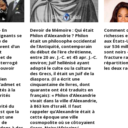
 En
Devoir de Mémoire : Qui était
Comment co
rigeants se
Philon d’Alexandrie ? Philon
richesses e
e de
était un philosophe occidental
aux États-
vent d’un
de l’Antiquité, contemporain
sur 536 mil
t
du début de l’ère chrétienne,
sont noirs
et de
entre 20 av. J.-C. et 45 apr. J.-C.
fracture r
interrogé
environ; Juif hellénisé ayant
répartition
pouvoir
adopté le culte ou la culture
les deux ra
t
des Grecs, il était un Juif de la
cien
diaspora. (Il a écrit une
l’admet et
cinquantaine de livres, dont
tés à la
quarante ont été traduits en
rités
français): « Philon d’Alexandrie
vivait dans la ville d’Alexandrie,
vité du
à 863 km d’Israël. Il faut
st que la
rappeler qu’Alexandrie était à
est une
cette époque une ville
r de
cosmopolite où se côtoyaient
édons à des
Grecs, Noirs/Africains/