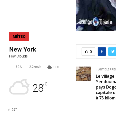
MÉTEO
New York
0
Few Clouds
82%
2.2km/h
11%
ARTICLE PRÉ
Le village
Yendouma,
C
28
°
pays Dogo
capitale 
à 75 kilom
°
29