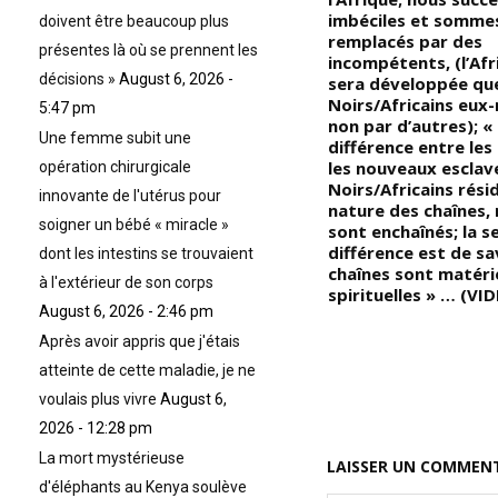
de fonctions importantes dans
imbéciles et somme
doivent être beaucoup plus
le corps pour faire face à tous
remplacés par des
présentes là où se prennent les
h
les types d’environnements, et
incompétents, (l’Afr
décisions »
August 6, 2026 -
aujourd’hui, tous les grands
sera développée que
scientifiques
Noirs/Africains eux
5:47 pm
Blancs/Occidentaux modernes
non par d’autres); «
Une femme subit une
persistent dans leurs efforts
différence entre les
pour tenter de comprendre la
les nouveaux esclav
opération chirurgicale
nature de cette matière
Noirs/Africains rési
innovante de l'utérus pour
originelle et organique qui
nature des chaînes,
soigner un bébé « miracle »
constitue notre mélanine »
sont enchaînés; la s
différence est de sav
dont les intestins se trouvaient
chaînes sont matérie
à l'extérieur de son corps
ux
spirituelles » … (VI
August 6, 2026 - 2:46 pm
Après avoir appris que j'étais
atteinte de cette maladie, je ne
voulais plus vivre
August 6,
2026 - 12:28 pm
La mort mystérieuse
LAISSER UN COMMEN
d'éléphants au Kenya soulève