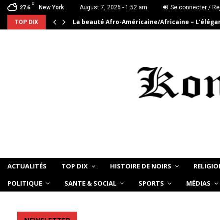
C
New York
August 7, 2026 - 1:52 am
Se connecter / Re
27.6
La beauté Afro-Américaine/Africaine – L’élég
TOP DIX
ACTUALITÉS
TOP DIX
HISTOIRE DE NOIRS
RELIGIO
POLITIQUE
SANTE & SOCIAL
SPORTS
MÉDIAS