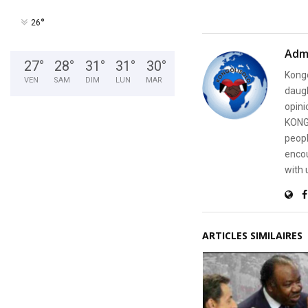
°
26
Adm
27
°
28
°
31
°
31
°
30
°
Kongo
VEN
SAM
DIM
LUN
MAR
daugh
opini
KONG
peopl
encou
with 
ARTICLES SIMILAIRES