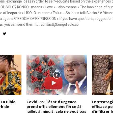
ons, exchange ideas in order to self-educate based on the experiences
OLISOLO? KONGO : means « Love » - also means « The backbone of hum
e of leopards » LISOLO : means « Talk » ... So let us talk Blacks / African
rages « FREEDOM OF EXPRESSION » If you have questions, suggestion 
us, you can send them to : contact@kongolisolo.co
La Bible
Covid -19: l’état d’urgence
Le strata
rk de
prend officiellement fin ce 21
efficace p
juillet à minuit, cela ne veut pas
d’infiltrer 