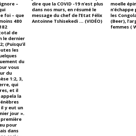
’ignore –
dire que la COVID -19 n’est plus
moelle épin
qui
dans nos murs, en résumé le
n’échappe 
e foi – que
message du chef de l’Etat Félix
les Congola
 moins 480
Antoinne Tshisekedi … (VIDÉO)
(Beer), l’a
 182
femmes ( 
total de
n le dernier
 (Puisqu’il
utes les
quelques
quement du
pour vous
eur du
èse 1:2, 3,
erre, qui
es, et il
 appela la
 ténèbres
 il y eut un
mier jour ».
a première
ieu pour
mais dans