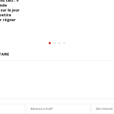
ns ceci : «
ande
sur le jour
 petite
ur régner
TAIRE