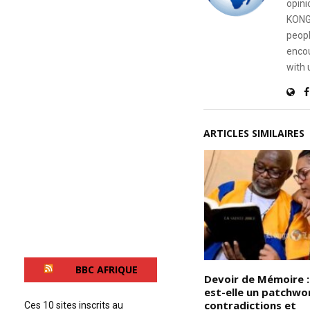
opini
KONG
peopl
encou
with 
ARTICLES SIMILAIRES
BBC AFRIQUE
Le nouveau classement Forbes
Devoir de Mémoire : 
e :
des 22 Hommes les plus riches
est-elle un patchwo
et
d’Afrique, « le club des
contradictions et
Ces 10 sites inscrits au