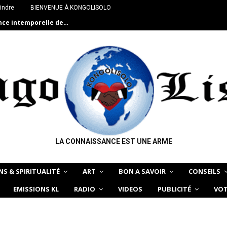
indre
BIENVENUE À KONGOLISOLO
ance intemporelle de…
LA CONNAISSANCE EST UNE ARME
NS & SPIRITUALITÉ
ART
BON A SAVOIR
CONSEILS
EMISSIONS KL
RADIO
VIDEOS
PUBLICITÉ
VOT