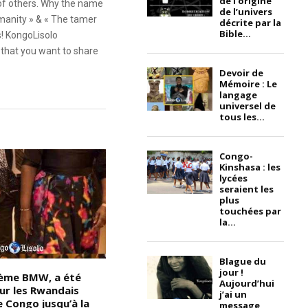
de l’origine
 of others. Why the name
de l’univers
anity » & « The tamer
décrite par la
Bible...
s! KongoLisolo
that you want to share
Devoir de
Mémoire : Le
langage
universel de
tous les...
Congo-
Kinshasa : les
lycées
seraient les
plus
touchées par
la...
Blague du
jour !
gème BMW, a été
Devoir de Mémoire – On ne
D
Aujourd’hui
our les Rwandais
grandit pas quand les choses
a
j’ai un
le Congo jusqu’à la
sont faciles, on grandit quand
S
message