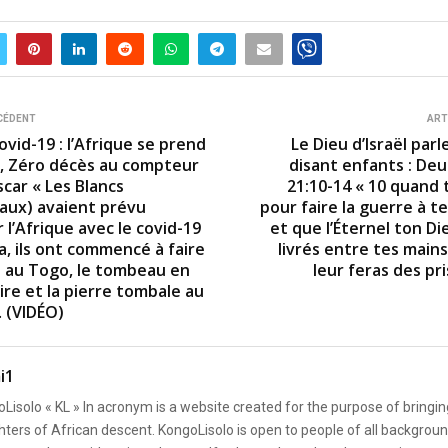
CÉDENT
ART
vid-19 : l’Afrique se prend
Le Dieu d’Israël parle
, Zéro décès au compteur
disant enfants : D
car « Les Blancs
21:10-14 « 10 quand 
aux) avaient prévu
pour faire la guerre à t
 l’Afrique avec le covid-19
et que l’Éternel ton Di
a, ils ont commencé à faire
livrés entre tes main
il au Togo, le tombeau en
leur feras des pr
ire et la pierre tombale au
 (VIDÉO)
i1
Lisolo « KL » In acronym is a website created for the purpose of bringin
ters of African descent. KongoLisolo is open to people of all backgroun