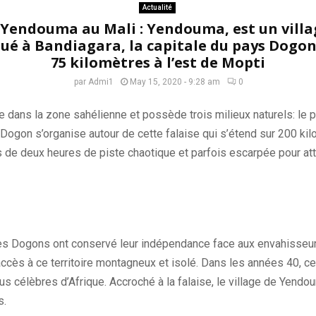
Actualité
e Yendouma au Mali : Yendouma, est un villa
ué à Bandiagara, la capitale du pays Dogon 
75 kilomètres à l’est de Mopti
par
Admi1
May 15, 2020 - 9:28 am
0
e dans la zone sahélienne et possède trois milieux naturels: le pla
 Dogon s’organise autour de cette falaise qui s’étend sur 200 ki
lus de deux heures de piste chaotique et parfois escarpée pour a
s Dogons ont conservé leur indépendance face aux envahisseurs
d’accès à ce territoire montagneux et isolé. Dans les années 40, 
us célèbres d’Afrique. Accroché à la falaise, le village de Yend
s.