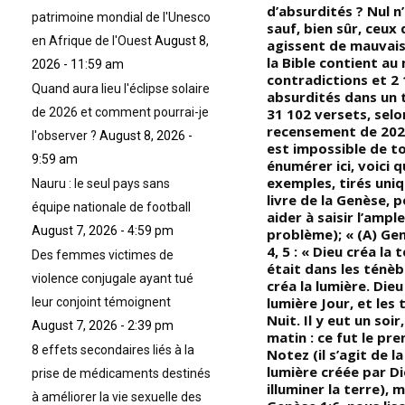
milliardaires africains s’est
d’absurdités ? Nul n
patrimoine mondial de l'Unesco
encore réduit en 2017 » : le
sauf, bien sûr, ceux 
en Afrique de l'Ouest
August 8,
nt
nombre de milliardaires
agissent de mauvais
africains continue de baisser et
la Bible contient au
2026 - 11:59 am
e
leur fortune ne cesse de
contradictions et 2
Quand aura lieu l'éclipse solaire
u
fondre depuis deux ans sous
absurdités dans un 
de 2026 et comment pourrai-je
l’effet des vents contraires qui
31 102 versets, selo
soufflent sur le continent …
recensement de 2022;
l'observer ?
August 8, 2026 -
re
Selon le magazine Forbes
est impossible de to
9:59 am
énumérer ici, voici 
exemples, tirés uni
Nauru : le seul pays sans
livre de la Genèse, 
équipe nationale de football
aider à saisir l’ampl
August 7, 2026 - 4:59 pm
problème); « (A) Gen
4, 5 : « Dieu créa la t
Des femmes victimes de
était dans les ténèbr
violence conjugale ayant tué
créa la lumière. Dieu
lumière Jour, et les
leur conjoint témoignent
Nuit. Il y eut un soir,
August 7, 2026 - 2:39 pm
matin : ce fut le pre
8 effets secondaires liés à la
Notez (il s’agit de l
lumière créée par D
prise de médicaments destinés
illuminer la terre), 
à améliorer la vie sexuelle des