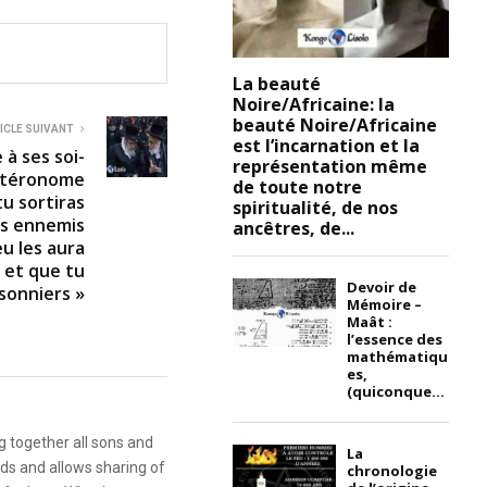
La beauté
Noire/Africaine: la
beauté Noire/Africaine
ICLE SUIVANT
est l’incarnation et la
 à ses soi-
représentation même
eutéronome
de toute notre
tu sortiras
spiritualité, de nos
es ennemis
ancêtres, de...
eu les aura
s et que tu
Devoir de
isonniers »
Mémoire –
Maât :
l’essence des
mathématiqu
es,
(quiconque...
g together all sons and
La
ds and allows sharing of
chronologie