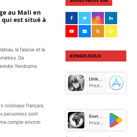
SUIVEZ-NOUS SUR
ge au Mali en
qui est situé à
teau, la falaise et la
KONGOLISOLO
lomètres. De
tteindre Yendouma.
APPLICATION
Unknown app
Price:
Free
 coloniaux français,
ces personnes sont
KongoLisolo
ouma compte environ
Price:
Free