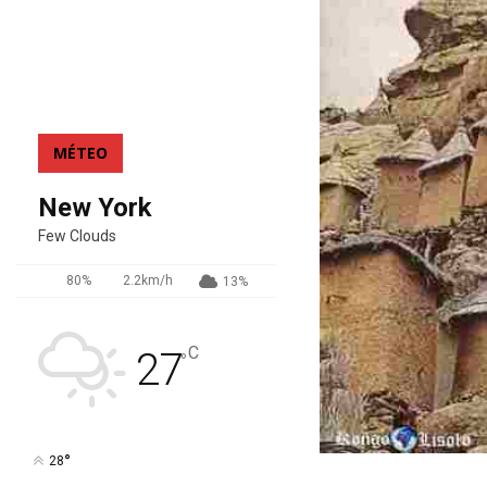
MÉTEO
New York
Few Clouds
80%
2.2km/h
13%
C
27
°
°
28