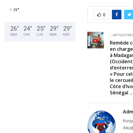
°
26
0
26
°
24
°
25
°
29
°
29
°
SAM
DIM
LUN
MAR
MER
ARTICLE PRÉ
Remède co
en charge
à Madagas
(Occident
d’enterrer
» Pour cel
le cercue
Côte d’Ivo
Sénégal …
Adm
Kongo
daugh