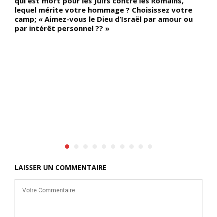
qui est mort pour les Juifs contre les Romains,
p
lequel mérite votre hommage ? Choisissez votre
N
camp; « Aimez-vous le Dieu d’Israël par amour ou
p
par intérêt personnel ?? »
c
l
 (
l
i
l
e
B
N
LAISSER UN COMMENTAIRE