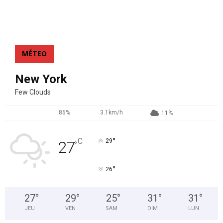
MÉTEO
New York
Few Clouds
86%
3.1km/h
11%
°
C
29
27
°
°
26
27
°
29
°
25
°
31
°
31
°
JEU
VEN
SAM
DIM
LUN