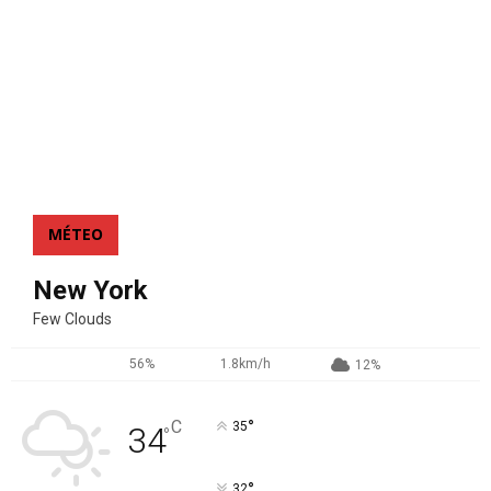
MÉTEO
New York
Few Clouds
56%
1.8km/h
12%
°
C
35
34
°
°
32