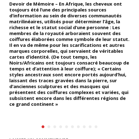
Devoir de Mémoire – En Afrique, les cheveux ont
D
toujours été l’une des principales sources
B
d’information au sein de diverses communautés
c
matrilinéaires, utilisés pour déterminer l’âge, la
l
richesse et le statut social d’une personne : Les
c
membres de la royauté arboraient souvent des
«
coiffures élaborées comme symbole de leur statut.
l
Il en va de même pour les scarifications et autres
t
marques corporelles, qui servaient de véritables
S
rs
cartes d’identité. (De tout temps, les
(
Noirs/Africains ont toujours consacré beaucoup de
l
temps et d’attention à leur coiffure); « Certains
l
styles ancestraux sont encore portés aujourd’hui,
f
t
laissant des traces gravées dans la pierre, sur
e
d’anciennes sculptures et des masques qui
présentent des coiffures complexes et variées, qui
subsistent encore dans les différentes régions de
ce grand continent »