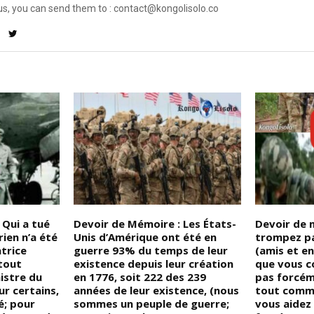
us, you can send them to : contact@kongolisolo.co
 Qui a tué
Devoir de Mémoire : Les États-
Devoir de 
ien n’a été
Unis d’Amérique ont été en
trompez pa
atrice
guerre 93% du temps de leur
(amis et e
tout
existence depuis leur création
que vous c
istre du
en 1776, soit 222 des 239
pas forcém
r certains,
années de leur existence, (nous
tout comm
ué; pour
sommes un peuple de guerre;
vous aidez