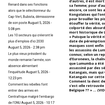
ne
Guinée et à l’est par la Côte
d’autres, il est mor
Renard dans ses fonctions
ns
d’Ivoire « Première nation
sa femme; pour d’au
d’Afrique à avoir, à l’époque
encore, ce sont les 
alors que le sélectionneur du
du
contemporaine, obtenu son
Kongolaises qui l’ont
Cap-Vert, Bubista, démissionne
de
indépendance, en 1847 »
pour brouiller les pi
étouffer la vérité, o
de son poste
August 5, 2026 -
colporté des absurdi
5:08 pm
mort historique de
Les 10 secteurs qui créeront le
« Puisque la vérité n
date de péremption,
plus d'emplois d'ici 2030
masques sont enfin
August 5, 2026 - 2:38 pm
s
les assassins de L
Le plus vieux président du
connus; selon un re
d’Euronews, la chaîn
monde remanie l'armée, son
que Lumumba a été 
absence alimentant
assassiné par des s
Katangais, mais qui 
l'inquiétude
August 5, 2026 -
Katangais sur cette
12:23 pm
Comment la dent d
Comment les rebelles font
s’est-elle retrouvée
Belgique ?? » … (VI
entrer des armes en
Centrafrique malgré l'embargo
de l'ONU
August 5, 2026 - 10:17