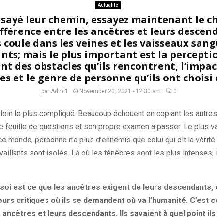
Actualité
ssayé leur chemin, essayez maintenant le c
différence entre les ancêtres et leurs descen
 coule dans les veines et les vaisseaux sang
ts; mais le plus important est la percepti
t des obstacles qu’ils rencontrent, l’impact
ies et le genre de personne qu’ils ont choisi 
par
Admi1
November 20, 2021 - 12:30 am
0
 loin le plus compliqué. Beaucoup échouent en copiant les autres 
 feuille de questions et son propre examen à passer. Le plus vail
ce monde, personne n’a plus d’ennemis que celui qui dit la vérit
aillants sont isolés. Là où les ténèbres sont les plus intenses, i
oi est ce que les ancêtres exigent de leurs descendants, et
urs critiques où ils se demandent où va l’humanité. C’est ce 
 ancêtres et leurs descendants. Ils savaient à quel point ils