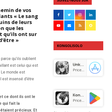
SUIVEZ-NOUS SUR
hemin de vos
dants « Le sang
uins de leurs
on que les
 qu’ils ont sur
d’être »
KONGOLISOLO
APPLICATION
parce qu’ils oublient
Unknown app
lant est celui qui est
Price:
Free
é. Le monde est
l est insensé d’être
KongoLisolo
 ce dont ils ont le
Price:
Free
qui fait la
 étaient précieux. Et