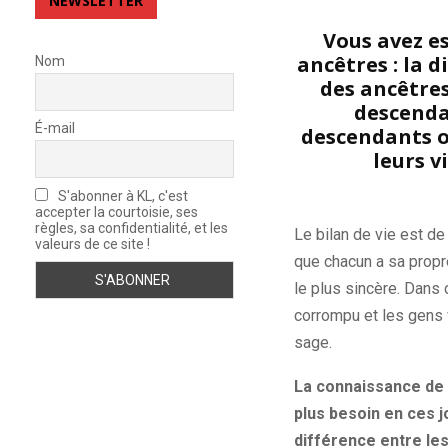
NEWSLETTER
Vous avez e
ancêtres : la 
Nom
des ancêtres
descendan
É-mail
descendants on
leurs v
S'abonner à KL, c'est
accepter la courtoisie, ses
règles, sa confidentialité, et les
Le bilan de vie est de
valeurs de ce site !
que chacun a sa propre
le plus sincère. Dans 
corrompu et les gens v
sage.
La connaissance de s
plus besoin en ces jo
différence entre les