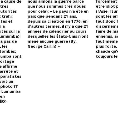
t à cause de
nous aimons la guerre parce
forcément v
tres
que nous sommes très doués
être idiot
autorités
pour cela); « Le pays n’a été en
(l’Asie, l’
 trahi;
paix que pendant 21 ans,
sont les ami
stes et
depuis sa création en 1776, en
faut donc 
n a
d’autres termes, il n’y a que 21
discerneme
tés sur la
années de calendrier au cours
faire de m
 Lumumba);
desquelles les États-Unis n’ont
ennemis, av
’a pas de
mené aucune guerre (By,
faut même p
 les
George Carlin) »
plus forte, 
 tombés;
chaude qu’e
umumba sont
toujours le
portage
e affirme
arrêté et
éparatistes
voit un
 photo ??
e Lumumba
 en
DÉO)