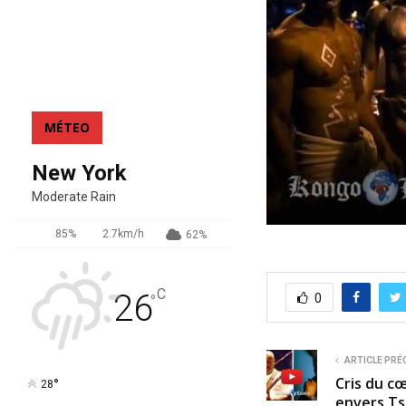
MÉTEO
New York
Moderate Rain
85%
2.7km/h
62%
C
26
0
°
ARTICLE PRÉ
Cris du c
°
28
envers Tsh