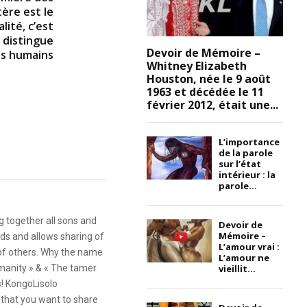
ère est le
lité, c’est
s distingue
Devoir de Mémoire –
es humains
Whitney Elizabeth
Houston, née le 9 août
1963 et décédée le 11
février 2012, était une...
L’importance
de la parole
sur l’état
intérieur : la
parole...
g together all sons and
Devoir de
Mémoire –
ds and allows sharing of
L’amour vrai :
 of others. Why the name
L’amour ne
vieillit...
anity » & « The tamer
s! KongoLisolo
that you want to share