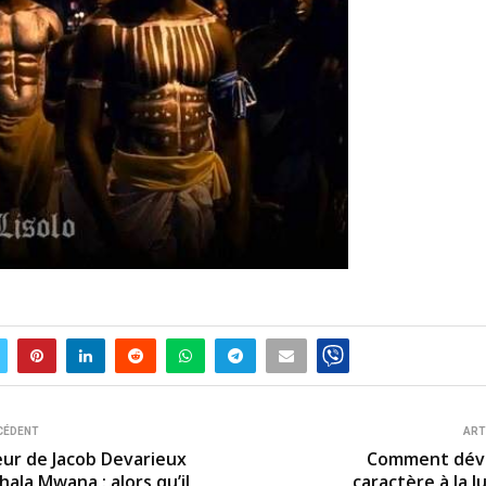
CÉDENT
ART
œur de Jacob Devarieux
Comment déve
ala Mwana : alors qu’il
caractère à la 