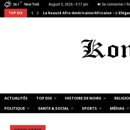
C
New York
August 5, 2026 - 9:17 pm
Se connecter / Re
26.1
La beauté Afro-Américaine/Africaine – L’élég
TOP DIX
ACTUALITÉS
TOP DIX
HISTOIRE DE NOIRS
RELIGIO
POLITIQUE
SANTE & SOCIAL
SPORTS
MÉDIAS