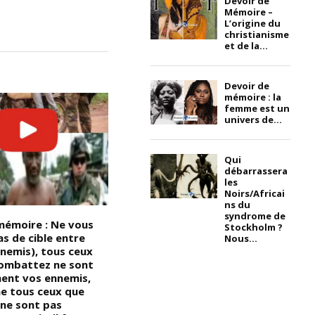
Devoir de
Mémoire –
L’origine du
christianisme
et de la...
Devoir de
mémoire : la
femme est un
univers de...
Qui
débarrassera
les
Noirs/Africai
ns du
syndrome de
mémoire : Ne vous
Devoir de Mémoire – Henrietta
L
Stockholm ?
s de cible entre
Lacks, née Loretta Pleasant le
p
Nous...
nnemis), tous ceux
1er août 1920 à Roanoke, en
p
ombattez ne sont
Virginie, et décédée le 4
a
ent vos ennemis,
octobre 1951 : Parfois appelée
e
e tous ceux que
à tort Henrietta Lakes, Helen
h
 ne sont pas
Lane ou Helen Larson, était une
Y