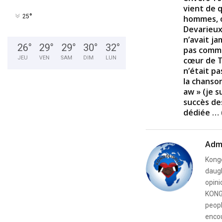
vient de 
°
25
hommes, o
Devarieux 
n’avait ja
26
°
29
°
29
°
30
°
32
°
pas comme 
JEU
VEN
SAM
DIM
LUN
cœur de T
n’était p
la chanso
aw » (je s
succès des
dédiée … 
Adm
Kongo
daugh
opini
KONG
peopl
encou