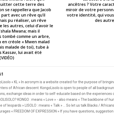
quitter cette terre des
ancêtres ? Votre caract
n se rappellera que Jacob
miroir de votre personna
part avec un rêve qu’il
votre identité, qui vou
mais pu réaliser, un rêve
des autr
les autres, celui d’avoir le
shala Mwana; mais il
as tombé comme un arbre,
n en créole « Mwen malad
uis malade de toi), tube à
 Kassav, lui avait été
(VIDÉO)
i1
Lisolo « KL » In acronym is a website created for the purpose of bringin
ters of African descent. KongoLisolo is open to people of all backgroun
ons, exchange ideas in order to self-educate based on the experiences
OLISOLO? KONGO : means « Love » - also means « The backbone of hum
e of leopards » LISOLO : means « Talk » ... So let us talk Blacks / African
rages « FREEDOM OF EXPRESSION » If you have questions, suggestion 