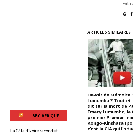
with 
ARTICLES SIMILAIRES
Le Liberia, en forme longue la
Devoir de Mémoire :
république du Liberia, est un
Lumumba ? Tout et r
i
pays d’Afrique de l’Ouest
dit sur la mort de P
bordé au sud-sud-est et à
Emery Lumumba, le 
BBC AFRIQUE
l’ouest-sud-ouest par l’océan
premier Premier min
Atlantique, au nord-ouest par
Kongo-Kinshasa (pou
t à
la Sierra Leone, au nord par la
c’est la CIA qui l’a t
La Côte d'Ivoire reconduit