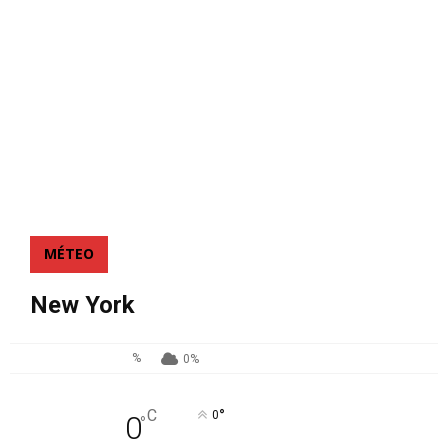
MÉTEO
New York
%
0%
°
C
0
0
°