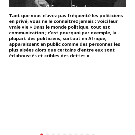
s
Tant que vous n’avez pas fréquenté les politiciens
C
en privé, vous ne le connaîtrez jamais : voici leur
M
vraie vie « Dans le monde politique, tout est
d
communication ; c’est pourquoi par exemple, la
s
plupart des politiciens, surtout en Afrique,
s
apparaissent en public comme des personnes les
m
plus aisées alors que certains d’entre eux sont
s
éclaboussés et cribles des dettes »
l
y
s
1