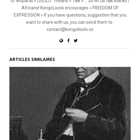
of leopards » LISOLO : means « Talk » ... So let us talk Blacks /
Africans! KongoLisolo encourages « FREEDOM OF
EXPRESSION » If you have questions, suggestion that you
want to share with us, you can send them to :
contact@kongolisolo.co
ARTICLES SIMILAIRES