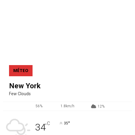
MÉTEO
New York
Few Clouds
56%
1.8km/h
12%
°
C
35
34
°