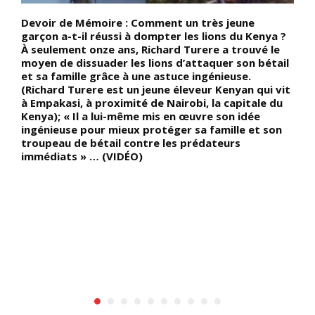
Devoir de Mémoire : Comment un très jeune
D
garçon a-t-il réussi à dompter les lions du Kenya ?
U
a
À seulement onze ans, Richard Turere a trouvé le
E
moyen de dissuader les lions d’attaquer son bétail
t
et sa famille grâce à une astuce ingénieuse.
m
(Richard Turere est un jeune éleveur Kenyan qui vit
R
à Empakasi, à proximité de Nairobi, la capitale du
l
x
Kenya); « Il a lui-même mis en œuvre son idée
a
e
ingénieuse pour mieux protéger sa famille et son
R
troupeau de bétail contre les prédateurs
a
s
immédiats » … (VIDÉO)
du
té