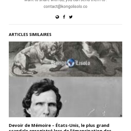
contact@kongolisolo.co
ARTICLES SIMILAIRES
Devoir de Mémoire – États-Unis, le plus grand
D
scandale enregistré lors de l’émancipation des
c