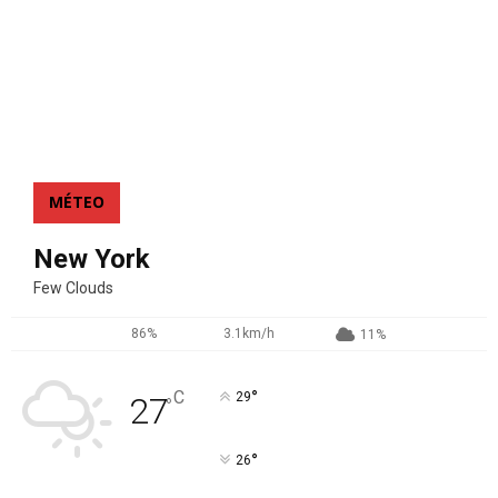
MÉTEO
New York
Few Clouds
86%
3.1km/h
11%
°
C
29
27
°
°
26