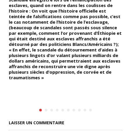
esclaves, quand on rentre dans les coulisses de
l
l’histoire : On voit que l’histoire officielle est
d
teintée de falsifications comme pas possible, c’est
I
le cas notamment de l’histoire de l’esclavage,
«
(beaucoup de scandales sont passés sous silence
c
le
par exemple, comment l’or provenant d’Éthiopie et
e
qui était destiné aux esclaves affranchis a été
N
détourné par des politiciens Blancs/Américains ?);
a
« En effet, le scandale du détournement d’aides à
plusieurs lingots d’or valant plusieurs milliards de
dollars américains, qui permettraient aux esclaves
affranchis de reconstruire une vie digne après
plusieurs siècles d’oppression, de corvée et de
traumatismes »
LAISSER UN COMMENTAIRE