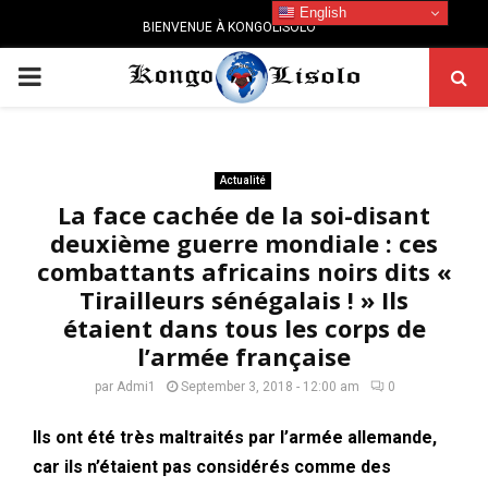
English
BIENVENUE À KONGOLISOLO
PRIMARY
MENU
Actualité
La face cachée de la soi-disant
deuxième guerre mondiale : ces
combattants africains noirs dits «
Tirailleurs sénégalais ! » Ils
étaient dans tous les corps de
l’armée française
par
Admi1
September 3, 2018 - 12:00 am
0
Ils ont été très maltraités par l’armée allemande,
car ils n’étaient pas considérés comme des