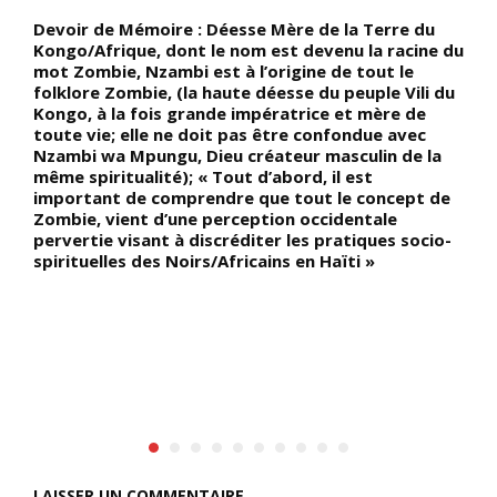
Devoir de Mémoire : Déesse Mère de la Terre du
D
Kongo/Afrique, dont le nom est devenu la racine du
c
mot Zombie, Nzambi est à l’origine de tout le
d
folklore Zombie, (la haute déesse du peuple Vili du
d
Kongo, à la fois grande impératrice et mère de
r
toute vie; elle ne doit pas être confondue avec
c
Nzambi wa Mpungu, Dieu créateur masculin de la
s
même spiritualité); « Tout d’abord, il est
m
important de comprendre que tout le concept de
l
Zombie, vient d’une perception occidentale
p
pervertie visant à discréditer les pratiques socio-
c
spirituelles des Noirs/Africains en Haïti »
t
«
d
d
t
p
l
LAISSER UN COMMENTAIRE