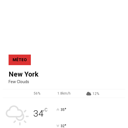
MÉTEO
New York
Few Clouds
56%
1.8km/h
12%
°
C
35
34
°
°
32