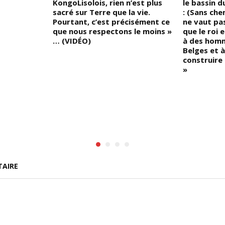
KongoLisolois, rien n’est plus
le bassin d
sacré sur Terre que la vie.
: (Sans che
Pourtant, c’est précisément ce
ne vaut pas
que nous respectons le moins »
que le roi 
… (VIDÉO)
à des homm
Belges et 
construire
»
TAIRE