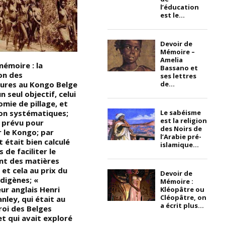
l’éducation
est le...
Devoir de
Mémoire –
Amelia
mémoire : la
SOS Covid-19 : Maman MKL de
L
Bassano et
on des
la société civile et avocate du
D
ses lettres
tures au Kongo Belge
peuple, à travers KongoLisolo,
a
de...
n seul objectif, celui
tire la sonnette d’alarme «
c
mie de pillage, et
Chers frères et sœurs
v
on systématiques;
Noirs/Africains, spécialement
n
Le sabéisme
est la religion
t prévu pour
vous les Congolais, à cause du
so
des Noirs de
 le Kongo; par
Corona virus, Maman MKL vous
t
l’Arabie pré-
 était bien calculé
adresse tout particulièrement
(
islamique...
 de faciliter le
cette alerte à écouter et
q
nt des matières
intérioriser absolument » …
g
 et cela au prix du
(VIDÉO)
se
Devoir de
digènes; «
a
Mémoire :
ur anglais Henri
s
Kléopâtre ou
Cléopâtre, on
nley, qui était au
C
a écrit plus...
roi des Belges
b
et qui avait exploré
l