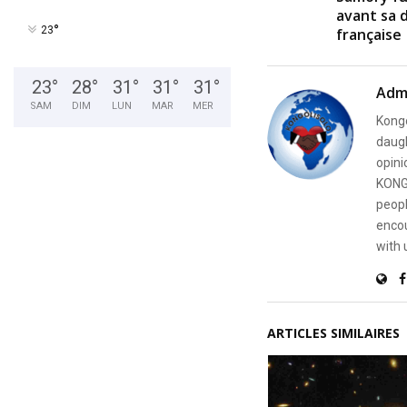
avant sa 
°
23
française
23
°
28
°
31
°
31
°
31
°
Adm
SAM
DIM
LUN
MAR
MER
Kongo
daugh
opini
KONG
peopl
encou
with 
ARTICLES SIMILAIRES