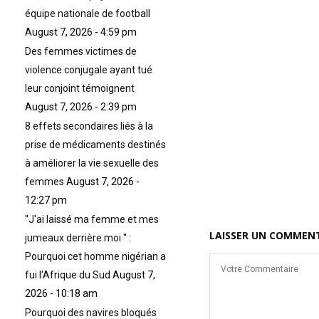
(Quand ils ont une crise, elle
équipe nationale de football
est mondiale & quand ils
parlent d’eux, c’est une langue,
August 7, 2026 - 4:59 pm
mais quand c’est les autres,
Des femmes victimes de
me
c’est forcément des dialectes)
»
violence conjugale ayant tué
le
leur conjoint témoignent
August 7, 2026 - 2:39 pm
8 effets secondaires liés à la
prise de médicaments destinés
à améliorer la vie sexuelle des
femmes
August 7, 2026 -
12:27 pm
''J'ai laissé ma femme et mes
LAISSER UN COMMEN
jumeaux derrière moi '' :
Pourquoi cet homme nigérian a
fui l'Afrique du Sud
August 7,
2026 - 10:18 am
Pourquoi des navires bloqués