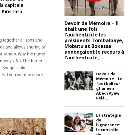
a capitale
 Kinshasa.
Devoir de Mémoire – Il
était une fois
l’authenticité les
présidents Tombalbaye,
g together all sons and
Mobutu et Bokassa
ds and allows sharing of
annonçaient le recours à
 of others. Why the name
l’authenticité,...
anity » & « The tamer
s! KongoLisolo
Devoir de
that you want to share
Mémoire – Le
footballeur
ghanéen
Abedi Ayew
Pelé...
La stratégie
de
l’Ignorance:
le contrôle
de