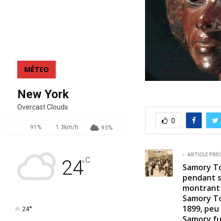
MÉTEO
New York
Overcast Clouds
0
91%
1.3km/h
93%
ARTICLE PRÉ
C
24
°
Samory To
pendant s
montrant 
Samory Tou
1899, peu
°
24
Samory f