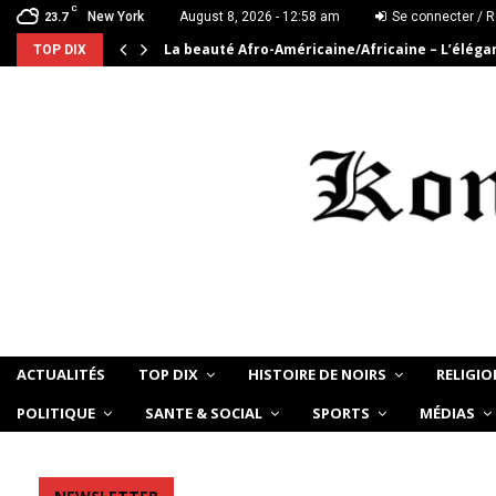
C
New York
August 8, 2026 - 12:58 am
Se connecter / R
23.7
La beauté Afro-Américaine/Africaine – L’élég
TOP DIX
ACTUALITÉS
TOP DIX
HISTOIRE DE NOIRS
RELIGIO
POLITIQUE
SANTE & SOCIAL
SPORTS
MÉDIAS