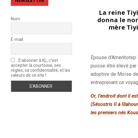
NEWSLETTER
La reine Tiyi
donna le nom
Nom
mère Tiyi
É-mail
Épouse d’Amenhotep III
S'abonner à KL, c'est
accepter la courtoisie, ses
puisse être élevé par
règles, sa confidentialité, et les
adoptive de Moïse deva
valeurs de ce site !
entreprenant ce voyage
Or, l’endroit dont il 
(
Sésostris
II à
Illahou
les premiers nés
Kous