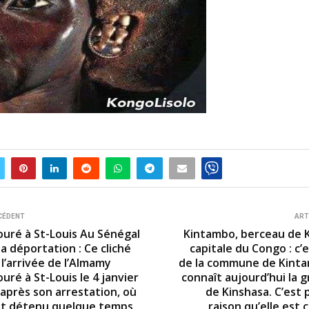
CÉDENT
ART
uré à St-Louis Au Sénégal
Kintambo, berceau de K
a déportation : Ce cliché
capitale du Congo : c’e
l’arrivée de l’Almamy
de la commune de Kint
ré à St-Louis le 4 janvier
connaît aujourd’hui la g
 après son arrestation, où
de Kinshasa. C’est 
ut détenu quelque temps
raison qu’elle est