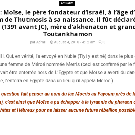
Actualité
: Moïse, le père fondateur d’Israël, à l’âge d
 de Thutmosis à sa naissance. Il fût déclar
 (1391 avant JC), mère d’akhenaton et gran
Toutankhamon
par
Admi1
August 4, 2018 - 4:12 am
0
. Qui, en vérité, l’a envoyé en Nubie (Tiyi y est né) dans le plus 
 une femme de Méroé nommée Merris (ceci est confirmé par le f
it être enterrée hors de L’Egypte et que Moïse a averti du dange
, l’enterra en Egypte dans un lieu qu’il appela Méroé.)
est question fait penser au nom du lac
Moeris
au Fayoum près de la 
n)
, c’est ainsi que Moïse a pu échapper à la tyrannie du pharaon q
hites
et Hébreux pour ne laisser aucune future rébellion possible