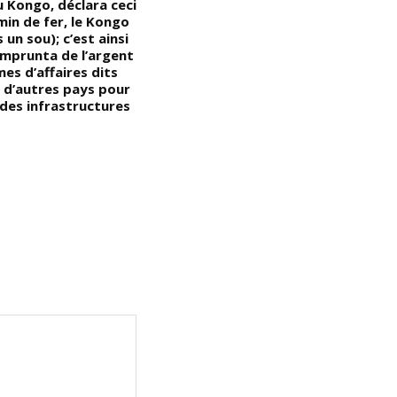
u Kongo, déclara ceci
s
min de fer, le Kongo
p
 un sou); c’est ainsi
p
emprunta de l’argent
d
es d’affaires dits
c
à d’autres pays pour
b
 des infrastructures
m
c
re
b
p