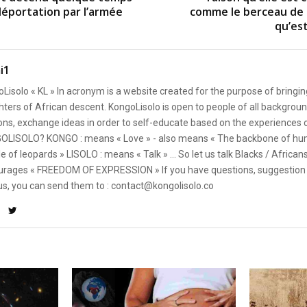
déportation par l’armée
comme le berceau de l
qu’est
i1
Lisolo « KL » In acronym is a website created for the purpose of bringin
ters of African descent. KongoLisolo is open to people of all backgroun
ons, exchange ideas in order to self-educate based on the experiences
OLISOLO? KONGO : means « Love » - also means « The backbone of hum
e of leopards » LISOLO : means « Talk » ... So let us talk Blacks / African
rages « FREEDOM OF EXPRESSION » If you have questions, suggestion 
us, you can send them to : contact@kongolisolo.co