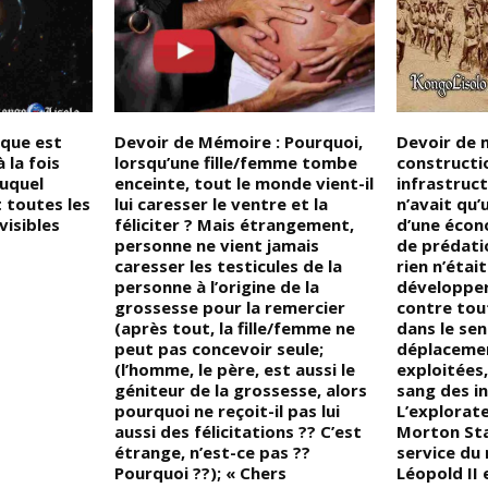
ique est
Devoir de Mémoire : Pourquoi,
Devoir de 
 la fois
lorsqu’une fille/femme tombe
constructi
duquel
enceinte, tout le monde vient-il
infrastruc
t toutes les
lui caresser le ventre et la
n’avait qu’u
visibles
féliciter ? Mais étrangement,
d’une écono
personne ne vient jamais
de prédati
caresser les testicules de la
rien n’étai
personne à l’origine de la
développer
grossesse pour la remercier
contre tout
(après tout, la fille/femme ne
dans le sens
peut pas concevoir seule;
déplaceme
(l’homme, le père, est aussi le
exploitées,
géniteur de la grossesse, alors
sang des in
pourquoi ne reçoit-il pas lui
L’explorate
aussi des félicitations ?? C’est
Morton Sta
étrange, n’est-ce pas ??
service du 
Pourquoi ??); « Chers
Léopold II 