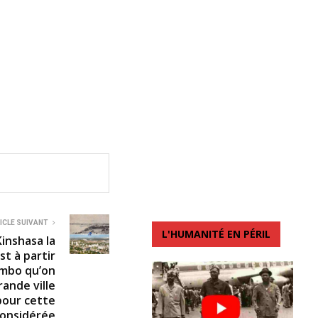
ICLE SUIVANT
L'HUMANITÉ EN PÉRIL
inshasa la
st à partir
ambo qu’on
rande ville
pour cette
 considérée