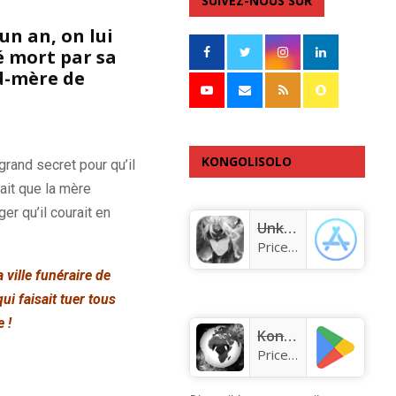
SUIVEZ-NOUS SUR
’un an, on lui
é mort par sa
d-mère de
KONGOLISOLO
grand secret pour qu’il
ait que la mère
APPLICATION
r qu’il courait en
Unknown app
Price:
Free
ville funéraire de
ui faisait tuer tous
 !
KongoLisolo
Price:
Free