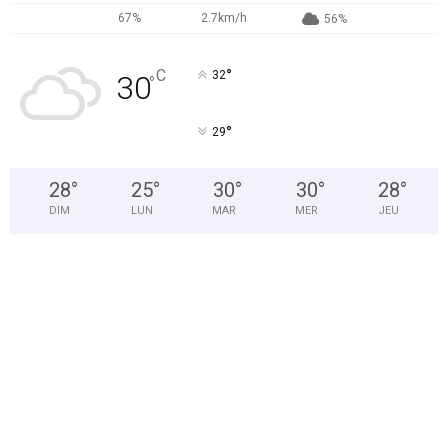
67%
2.7km/h
56%
°
C
32
30
°
°
29
28
°
25
°
30
°
30
°
28
°
DIM
LUN
MAR
MER
JEU