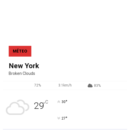
MÉTEO
New York
Broken Clouds
72%
3.1km/h
83%
°
C
30
29
°
°
27