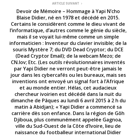
ARTICLE SUIVANT
Devoir de Mémoire – Hommage à Yapi N’cho
Blaise Didier, né en 1978 et décédé en 2015.
Certains le considèrent comme le dieu vivant de
l’informatique, d’autres comme le génie du siècle,
mais il se voyait lui-même comme un simple
informaticien : Inventeur du clavier invisible; de la
souris Mystère 7; du DVD Dead Cryptor; du DCE
(Dead Cryptor Email); de la webcam Mezo; de
CN.lov; Etc. (Les outils révolutionnaires inventés
par Yapi Didier ne verront peut-être jamais le
jour dans les cybercafés ou les bureaux, mais ses
inventions ont envoyé un signal fort à l’Afrique
et au monde entier. Hélas, cet audacieux
chercheur ivoirien est décédé dans la nuit du
dimanche de Pâques au lundi 6 avril 2015 à 2 h du
matin à Abidjan); « Yapi Didier a commencé sa
carrière dès son enfance. Dans la région de Gôh
Djiboua, plus communément appelée Gagnoa,
ville du Sud-Ouest de la Côte d’Ivoire, lieu de
naissance du footballeur international Didier