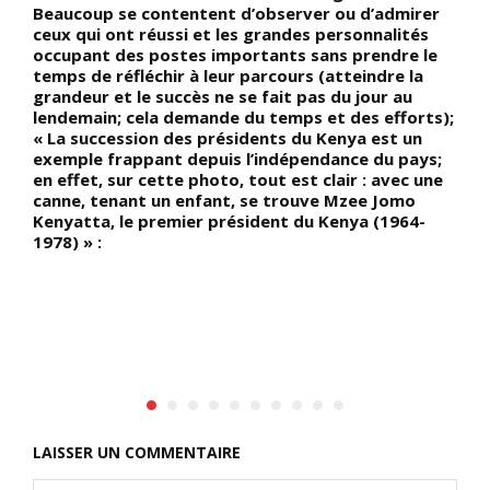
Beaucoup se contentent d’observer ou d’admirer
c
-
ceux qui ont réussi et les grandes personnalités
q
occupant des postes importants sans prendre le
d
temps de réfléchir à leur parcours (atteindre la
s
grandeur et le succès ne se fait pas du jour au
a
lendemain; cela demande du temps et des efforts);
l
« La succession des présidents du Kenya est un
s
exemple frappant depuis l’indépendance du pays;
s
en effet, sur cette photo, tout est clair : avec une
u
canne, tenant un enfant, se trouve Mzee Jomo
e
Kenyatta, le premier président du Kenya (1964-
1978) » :
LAISSER UN COMMENTAIRE