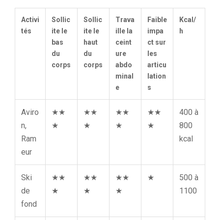
Activi
Sollic
Sollic
Trava
Faible
Kcal/
tés
ite le
ite le
ille la
impa
h
bas
haut
ceint
ct sur
du
du
ure
les
corps
corps
abdo
articu
minal
lation
e
s
Aviro
★★
★★
★★
★★
400 à
n,
★
★
★
★
800
Ram
kcal
eur
Ski
★★
★★
★★
★
500 à
de
★
★
★
1100
fond