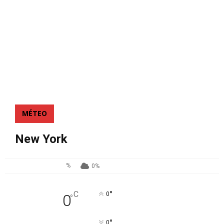
MÉTEO
New York
%
0%
°
C
0
0
°
°
0