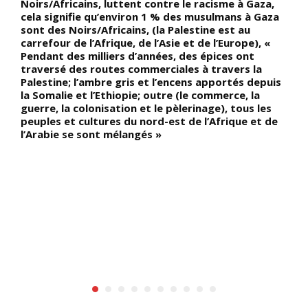
Noirs/Africains, luttent contre le racisme à Gaza,
p
cela signifie qu’environ 1 % des musulmans à Gaza
c
sont des Noirs/Africains, (la Palestine est au
n
carrefour de l’Afrique, de l’Asie et de l’Europe), «
r
ie
Pendant des milliers d’années, des épices ont
1
traversé des routes commerciales à travers la
r
)
Palestine; l’ambre gris et l’encens apportés depuis
a
la Somalie et l’Ethiopie; outre (le commerce, la
B
guerre, la colonisation et le pèlerinage), tous les
p
peuples et cultures du nord-est de l’Afrique et de
a
l’Arabie se sont mélangés »
m
e
d
g
p
u
i
v
M
d