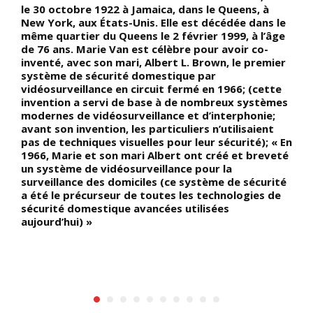
le 30 octobre 1922 à Jamaica, dans le Queens, à
é
New York, aux États-Unis. Elle est décédée dans le
d
même quartier du Queens le 2 février 1999, à l’âge
o
,
de 76 ans. Marie Van est célèbre pour avoir co-
d
inventé, avec son mari, Albert L. Brown, le premier
c
système de sécurité domestique par
(
vidéosurveillance en circuit fermé en 1966; (cette
f
invention a servi de base à de nombreux systèmes
b
modernes de vidéosurveillance et d’interphonie;
N
avant son invention, les particuliers n’utilisaient
r
pas de techniques visuelles pour leur sécurité); « En
é
1966, Marie et son mari Albert ont créé et breveté
un système de vidéosurveillance pour la
surveillance des domiciles (ce système de sécurité
a été le précurseur de toutes les technologies de
)
sécurité domestique avancées utilisées
aujourd’hui) »