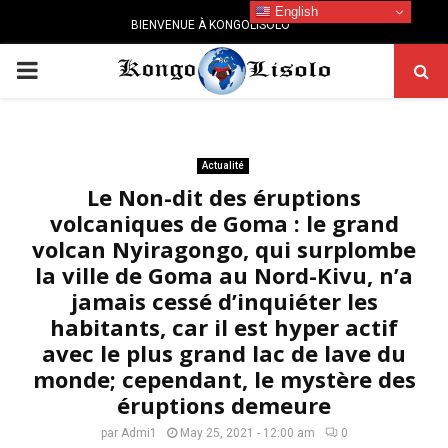
English
BIENVENUE À KONGOLISOLO
PRIMARY
MENU
Actualité
Le Non-dit des éruptions
volcaniques de Goma : le grand
volcan Nyiragongo, qui surplombe
la ville de Goma au Nord-Kivu, n’a
jamais cessé d’inquiéter les
habitants, car il est hyper actif
avec le plus grand lac de lave du
monde; cependant, le mystère des
éruptions demeure
par
Admi1
May 25, 2021 - 12:00 am
0