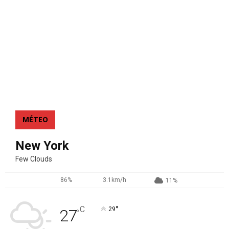
MÉTEO
New York
Few Clouds
86%
3.1km/h
11%
°
C
29
27
°