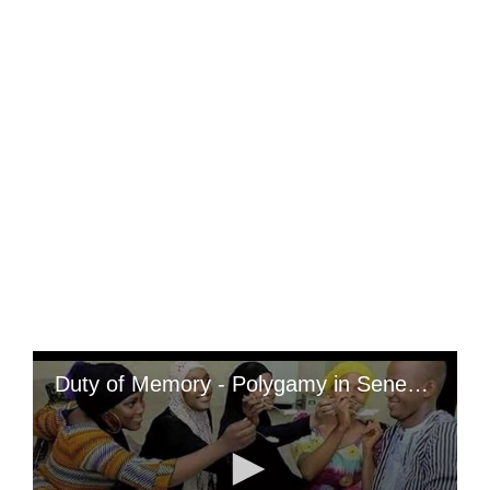
Duty of Memory - Polygamy in Senegal Before Independence : In that era, Black/African/Senegalese women were entirely natural without « Xessal » (skin depigmentation) and, moreover, they expressed themselves with ease. We admire the intellectual caliber of our foremothers; yet, it is regrettable to observe that today, we encounter Black/African women with artificially altered skin and hair of Indian/Brazilian origin. (Contemporary Black/African/Senegalese women have lost their true beauty); « Polyandry is the inverse of polygamy: whereas polygamy denotes the situation of a man having multiple wives, polyandry describes that of a woman having multiple husbands. While polygamy is frequently the subject of discussion, the same cannot be said of polyandry, which garners far less attention »