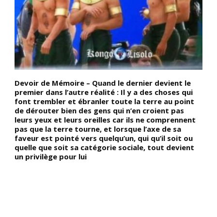
Devoir de Mémoire – Quand le dernier devient le
D
a
premier dans l’autre réalité : Il y a des choses qui
c
font trembler et ébranler toute la terre au point
l
de dérouter bien des gens qui n’en croient pas
l
leurs yeux et leurs oreilles car ils ne comprennent
u
pas que la terre tourne, et lorsque l’axe de sa
S
faveur est pointé vers quelqu’un, qui qu’il soit ou
d
quelle que soit sa catégorie sociale, tout devient
s
e
un privilège pour lui
s
r
t
n