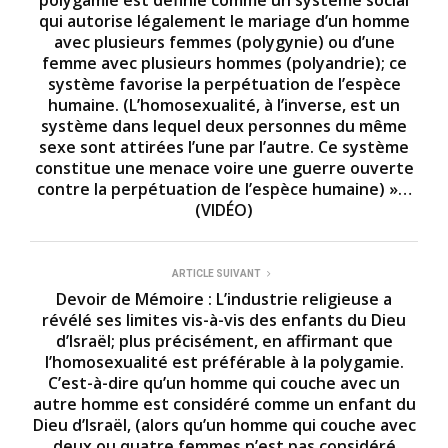
polygamie est définie comme un système social
c
o
qui autorise légalement le mariage d’un homme
n
avec plusieurs femmes (polygynie) ou d’une
d
femme avec plusieurs hommes (polyandrie); ce
s
système favorise la perpétuation de l’espèce
humaine. (L’homosexualité, à l’inverse, est un
système dans lequel deux personnes du même
sexe sont attirées l’une par l’autre. Ce système
constitue une menace voire une guerre ouverte
contre la perpétuation de l’espèce humaine) »…
(VIDÉO)
ARTICLE SUIVANT
Devoir de Mémoire : L’industrie religieuse a
révélé ses limites vis-à-vis des enfants du Dieu
d’Israël; plus précisément, en affirmant que
l’homosexualité est préférable à la polygamie.
C’est-à-dire qu’un homme qui couche avec un
autre homme est considéré comme un enfant du
Dieu d’Israël, (alors qu’un homme qui couche avec
deux ou quatre femmes n’est pas considéré