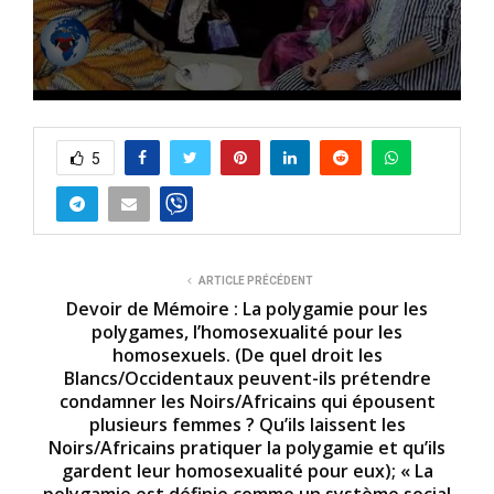
0
s
e
5
c
o
n
d
s
o
f
4
ARTICLE PRÉCÉDENT
m
Devoir de Mémoire : La polygamie pour les
i
polygames, l’homosexualité pour les
n
homosexuels. (De quel droit les
u
t
Blancs/Occidentaux peuvent-ils prétendre
e
condamner les Noirs/Africains qui épousent
s
plusieurs femmes ? Qu’ils laissent les
,
8
Noirs/Africains pratiquer la polygamie et qu’ils
s
gardent leur homosexualité pour eux); « La
e