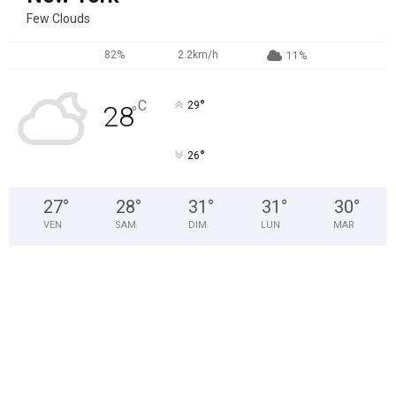
Few Clouds
82%
2.2km/h
11%
°
C
29
28
°
°
26
27
°
28
°
31
°
31
°
30
°
VEN
SAM
DIM
LUN
MAR