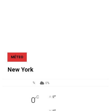
MÉTEO
New York
%
0%
°
C
0
0
°