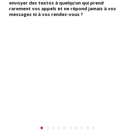
envoyer des textos à quelqu’un qui prend
s
,
rarement vos appels et ne répond jamais à vos
q
messages ni à vos rendez-vous ?
N
n
n
1
A
f
g
a
e
s
,
G
ns
t
d
rs
1
H