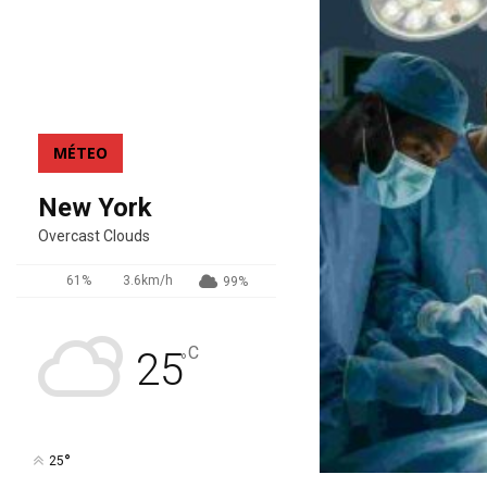
MÉTEO
New York
Overcast Clouds
61%
3.6km/h
99%
C
25
°
°
25