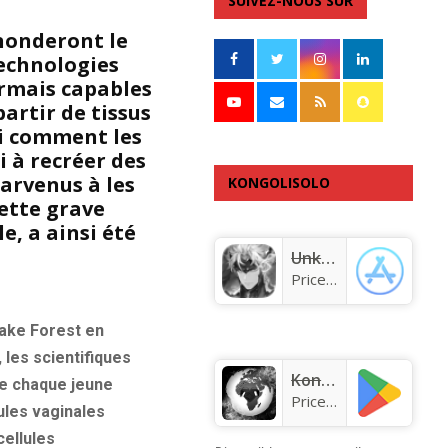
SUIVEZ-NOUS SUR
nonderont le
technologies
rmais capables
partir de tissus
ci comment les
i à recréer des
arvenus à les
KONGOLISOLO
cette grave
APPLICATION
, a ainsi été
Unknown app
Price:
Free
Wake Forest en
 les scientifiques
KongoLisolo
de chaque jeune
Price:
Free
ules vaginales
cellules