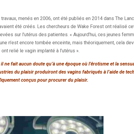
s travaux, menés en 2006, ont été publiés en 2014 dans The Lance
 avaient été créés. Les chercheurs de Wake Forest ont réalisé cet 
levées sur l’utérus des patientes. « Aujourd’hui, ces jeunes fem
une n’est encore tombée enceinte, mais théoriquement, cela devr
nt relié le vagin implanté à l’utérus ».
, il ne fait aucun doute qu’à une époque où l’érotisme et la sensua
stries du plaisir produiront des vagins fabriqués à l’aide de te
fiquement conçus pour procurer du plaisir.