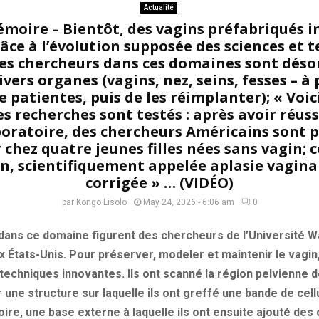
Actualité
moire – Bientôt, des vagins préfabriqués i
âce à l’évolution supposée des sciences et 
les chercheurs dans ces domaines sont déso
vers organes (vagins, nez, seins, fesses – à 
e patientes, puis de les réimplanter); « Voi
es recherches sont testés : après avoir réuss
boratoire, des chercheurs Américains sont p
chez quatre jeunes filles nées sans vagin; 
, scientifiquement appelée aplasie vaginale
corrigée » … (VIDÉO)
par
Kongo Lisolo
May 24, 2026 - 6:06 am
0
 dans ce domaine figurent des chercheurs de l’Université 
x États-Unis. Pour préserver, modeler et maintenir le vagin,
s techniques innovantes. Ils ont scanné la région pelvienne 
une structure sur laquelle ils ont greffé une bande de cell
oire, une base externe à laquelle ils ont ensuite ajouté des 