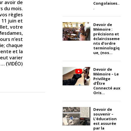
r avoir de
Congolaises..
.
s du mois.
 vos règles
11 juin et
Devoir de
llet, votre
Mémoire :
 Mesdames,
précisions et
éclaircisseme
jours n’est
nts d’ordre
ie; chaque
terminologiq
rente et la
ue, (nos...
eut varier
» … (VIDÉO)
Devoir de
Mémoire – Le
Privilège
d’Être
Connecté aux
Oris...
Devoir de
souvenir –
L’éducation
est assurée
par la