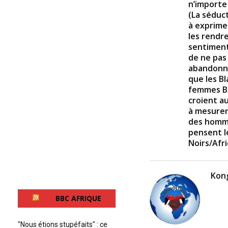
n’importe
(La séduc
à exprime
les rendre
sentiment
de ne pas 
abandonner
que les B
femmes Bl
croient a
à mesurer
des homme
pensent l
Noirs/Afri
Kong
BBC AFRIQUE
"Nous étions stupéfaits" : ce