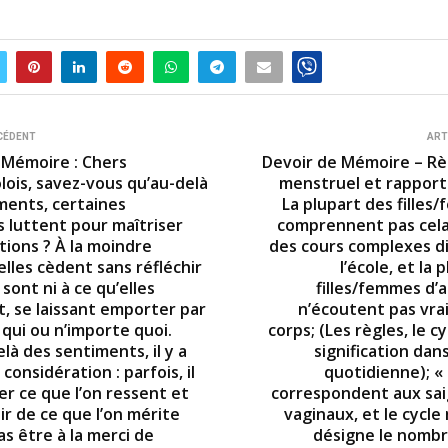
CÉDENT
ART
 Mémoire : Chers
Devoir de Mémoire – Règ
lois, savez-vous qu’au-delà
menstruel et rapports
ments, certaines
La plupart des filles
 luttent pour maîtriser
comprennent pas cela
tions ? À la moindre
des cours complexes d
elles cèdent sans réfléchir
l’école, et la 
 sont ni à ce qu’elles
filles/femmes d’
, se laissant emporter par
n’écoutent pas vra
 qui ou n’importe quoi.
corps; (Les règles, le cy
là des sentiments, il y a
signification dan
considération : parfois, il
quotidienne); «
er ce que l’on ressent et
correspondent aux sa
ir de ce que l’on mérite
vaginaux, et le cycl
s être à la merci de
désigne le nombr