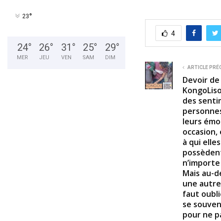
°
23
4
24
°
26
°
31
°
25
°
29
°
MER
JEU
VEN
SAM
DIM
ARTICLE PRÉ
Devoir de
KongoLiso
des senti
personnes
leurs émo
occasion, 
à qui elles
possèdent
n’importe
Mais au-de
une autre 
faut oubli
se souven
pour ne pa