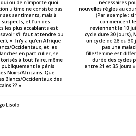
 qui ou de n’importe quoi.
nécessaires pou
tion ultime ne consiste pas
nouvelles règles au cour
r ses sentiments, mais à
(Par exemple : si
 suspects, et l’un des
commencent le 
s les plus accablants est
reviennent le 10 jui
savoir s’il faut attendre ou
cycle dure 30 jours),
), « Il n’y a qu’en Afrique
un cycle de 28 ou 30 
lancs/Occidentaux, et les
pas une malad
anches en particulier, se
fille/femme est diffé
utorisés à tout faire, même
durée des cycles p
 publiquement le pénis
entre 21 et 35 jours 
s Noirs/Africains. Que
es Blancs/Occidentaux des
cains ?? »
o Lisolo