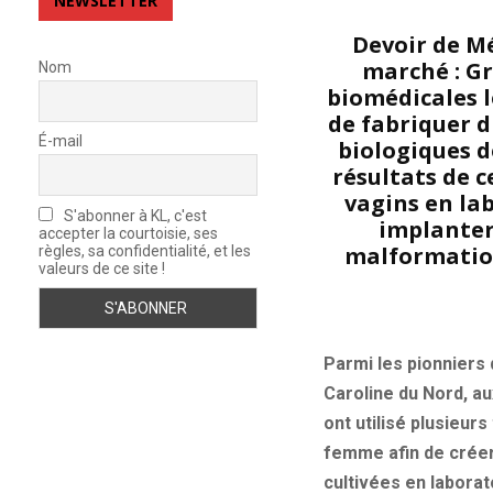
NEWSLETTER
Devoir de Mé
marché : Gr
Nom
biomédicales 
de fabriquer di
É-mail
biologiques d
résultats de c
vagins en la
S'abonner à KL, c'est
implanter 
accepter la courtoisie, ses
malformation
règles, sa confidentialité, et les
valeurs de ce site !
Parmi les pionniers
Caroline du Nord, au
ont utilisé plusieur
femme afin de créer 
cultivées en laborat