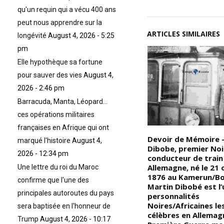
qu'un requin qui a vécu 400 ans
peut nous apprendre sur la
ARTICLES SIMILAIRES
longévité
August 4, 2026 - 5:25
pm
Elle hypothèque sa fortune
pour sauver des vies
August 4,
2026 - 2:46 pm
Barracuda, Manta, Léopard…
ces opérations militaires
françaises en Afrique qui ont
e
Le lieu sûr pour s’initier : la
Devoir de Mémoire 
marqué l'histoire
August 4,
es
véritable initiation n’a rien à
Dibobe, premier Noir
2026 - 12:34 pm
voir avec les cérémoniaux, les
conducteur de train
rituels ou les incantations en
Allemagne, né le 21
Une lettre du roi du Maroc
tout genre passant par le
1876 au Kamerun/Bo
confirme que l'une des
versement de toute somme
Martin Dibobé est l’
principales autoroutes du pays
d’argent selon les exigences de
personnalités
plusieurs Ordres dits ou
Noires/Africaines le
sera baptisée en l'honneur de
Confréries fraternelles; pour
célèbres en Allemag
Trump
August 4, 2026 - 10:17