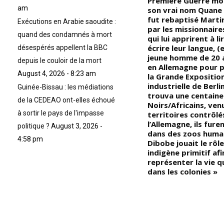
recevoir la véritable initiation,
Première Guerre mon
am
il faut aller à la source de la
son vrai nom Quane a
ès
sagesse
fut rebaptisé Marti
Exécutions en Arabie saoudite :
ie
par les missionnair
quand des condamnés à mort
qui lui apprirent à li
écrire leur langue, (
désespérés appellent la BBC
/le
jeune homme de 20 a
depuis le couloir de la mort
en Allemagne pour p
August 4, 2026 - 8:23 am
la Grande Expositio
industrielle de Berlin)
Guinée-Bissau : les médiations
a
trouva une centaine
de la CEDEAO ont-elles échoué
Noirs/Africains, ven
à sortir le pays de l'impasse
territoires contrôlé
lm
l’Allemagne, ils fur
politique ?
August 3, 2026 -
us
dans des zoos huma
4:58 pm
Dibobe jouait le rôle
indigène primitif afi
représenter la vie q
dans les colonies »