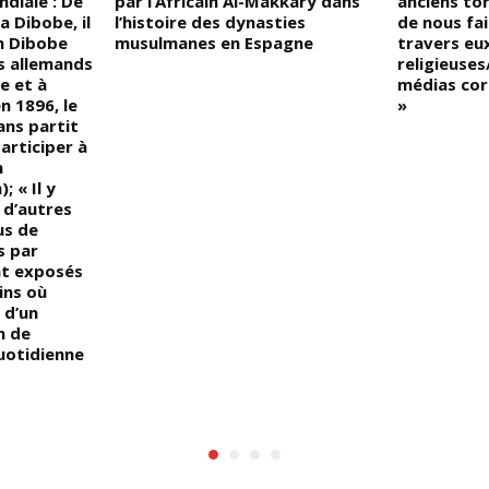
diale : De
par l’Africain Al-Makkary dans
anciens to
 Dibobe, il
l’histoire des dynasties
de nous fa
n Dibobe
musulmanes en Espagne
travers eux
es allemands
religieuses
re et à
médias cor
en 1896, le
»
ns partit
articiper à
n
; « Il y
 d’autres
us de
s par
ent exposés
ins où
 d’un
n de
uotidienne