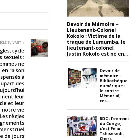
Devoir de Mémoire –
Lieutenant-Colonel
Kokolo : Victime de la
traque de Lumumba, le
ICLE SUIVANT
lieutenant-colonel
les, cycle
Justin Kokolo est né en...
 sexuels :
/femmes ne
 en raison
Devoir de
mémoire –
ispensés à
Bibliothèque
plupart des
numérique :
aujourd’hui
le contre-
Mémorial,
iment leur
ces...
cle et leur
s notre vie
 Les règles
RDC : l’ennemi
ignements
du Congo,
c’est Félix
e menstruel
Tshisekedi;
e de jours
Chers