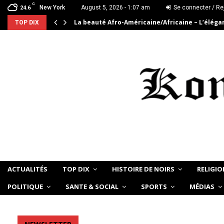
C
New York
August 5, 2026 - 1:07 am
Se connecter / Re
24.6
La beauté Afro-Américaine/Africaine – L’élég
TOP DIX
ACTUALITÉS
TOP DIX
HISTOIRE DE NOIRS
RELIGIO
POLITIQUE
SANTE & SOCIAL
SPORTS
MÉDIAS