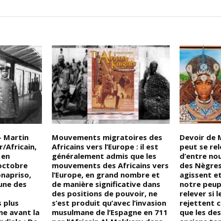
– Martin
Mouvements migratoires des
Devoir de 
/Africain,
Africains vers l’Europe : il est
peut se rel
 en
généralement admis que les
d’entre no
 octobre
mouvements des Africains vers
des Nègres
napriso,
l’Europe, en grand nombre et
agissent et
une des
de manière significative dans
notre peupl
des positions de pouvoir, ne
relever si 
s plus
s’est produit qu’avec l’invasion
rejettent 
ne avant la
musulmane de l’Espagne en 711
que les de