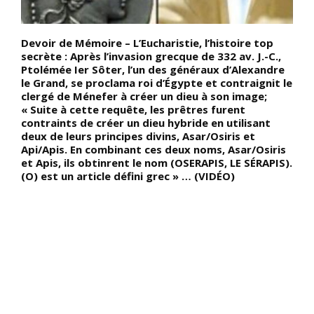
Devoir de Mémoire – L’Eucharistie, l’histoire top
D
secrète : Après l’invasion grecque de 332 av. J.-C.,
v
e
Ptolémée Ier Sôter, l’un des généraux d’Alexandre
y
le Grand, se proclama roi d’Égypte et contraignit le
l
clergé de Ménefer à créer un dieu à son image;
b
« Suite à cette requête, les prêtres furent
q
contraints de créer un dieu hybride en utilisant
q
deux de leurs principes divins, Asar/Osiris et
«
Api/Apis. En combinant ces deux noms, Asar/Osiris
P
et Apis, ils obtinrent le nom (OSERAPIS, LE SÉRAPIS).
m
(O) est un article défini grec » … (VIDÉO)
s
a
T
d
d
l
B